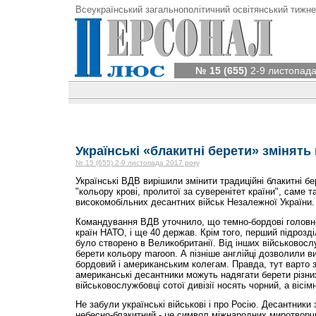
Всеукраїнський загальнополітичний освітянський тижне
№ 15 (655)
2-9 листопада
Українські «блакитні берети» змінять 
№ 15 (655) 2-9 листопада 2017 року
Українські ВДВ вирішили змінити традиційні блакитні бе
"кольору крові, пролитої за суверенітет країни", саме 
високомобільних десантних військ Незалежної України.
Командування ВДВ уточнило, що темно-бордові головні
країн НАТО, і ще 40 держав. Крім того, перший підрозд
було створено в Великобританії. Від інших військовосл
берети кольору maroon. А пізніше англійці дозволили в
бордовий і американським колегам. Правда, тут варто 
американські десантники можуть надягати берети різних
військовослужбовці сотої дивізії носять чорний, а вісім
Не забули українські військові і про Росію. Десантники
небесно-блакитний - це символ міжнародних миротворчи