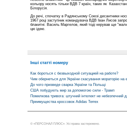
кольору носять тільки ВДВ 7 країн, таких як Казахстан,
Білорусія.
До речі, спочатку в Радянському Союзі десантники нос
1967 році заступник командувача ВДВ Іван Лисов запро
блакитні. Василь Маргелов, який тоді керував ще "мал
цю ідею.
Інші статті номеру
Как бороться с безвыходной ситуацией на работе?
Чим обернеться для України скасування мораторію на е
До чого призведе сварка України та Польщі
США побудують мир за допомогою сили - Трамп
Помилкова тривога: штучний інтелект не небезпечний д
Преимущества кроссовок Adidas Terrex
© «ПЕРСОНАЛ ПЛЮС». Усі права застережено.