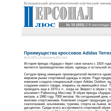
Всеукраїнський загальнополітичний освітянський тижнев
№ 15 (655)
2-9 листопада 
Преимущества кроссовок Adidas Terre
№ 15 (655) 2-9 листопада 2017 року
История бренда «Адидас» берет свое начало с 1924 года
является производителем обуви, одежды и остальной эк
Сегодня бренд немецких производителей является одним
мировом рынке спортивной одежды и обуви. Ради продв
компания создала специальный отдел Adidas Outdoor, за
создании нового товара, опираясь на имеющийся опыт. 
проводить еще в 1970-х гг., когда на Эверест в обуви с
альпинист Райнхольд Месснер. В обуви бренда «Адидас
метров, а 1980 году 7000 метров. На сегодняшний день 
многими спортсменами. Компания создает продукцию для
скалолазания, альпинизма, туризма, спорта на лыжах, 
дисциплин. Среди всего ассортимента спортивной обуви