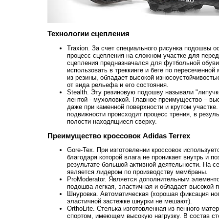
Технологии сцепления
Traxion. За счет специального рисунка подошвы 
процесс сцепления на сложном участке для перед
сцепления предназначался для футбольной обуви
использовать в треккинге и беге по пересеченной 
из резины, обладает высокой износоустойчивость
от вида рельефа и его состояния.
Stealth. Эту резиновую подошву называли "липуч
лентой - мухоловкой. Главное преимущество – вы
даже при каменной поверхности и крутом участке.
подвижности происходит процесс трения, в резуль
полости находящиеся сверху.
Преимущество кроссовок Adidas Terrex
Gore-Tex. При изготовлении кроссовок используе
благодаря которой влага не проникает внутрь и п
результате большой активной деятельности. На с
является лидером по производству мембраны.
ProModerator. Является дополнительным элементо
подошва легкая, эластичная и обладает высокой 
Шнуровка. Автоматическая (хорошая фиксация ног
эластичной застежке шнурки не мешают).
OrthoLite. Стелька изготовленная из пенного мате
спортом, имеющем высокую нагрузку. В состав ст