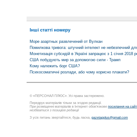
Інші статті номеру
Море азартных развлечений от Вулкан
Помилкова тривога: штучний інтелект не небезпечний для
Монетизація субсидій в Україні запрацює з 1 січня 2018 р
США побудують мир за допомогою сили - Трамп
Кому належить борг США?
Психосоматичні розлади, або чому корисно плакати?
© «ПЕРСОНАЛ ПЛЮС». Усі права застережено.
Передрук матеріалів тільки за згодою редакції.
При розміщенні матеріалів в Інтернет обов’язкове
посилання на сай
незбігатися з позицією редакції
З усіх питань звертайтеся, будь ласка,
gazetapplus@gmail.com