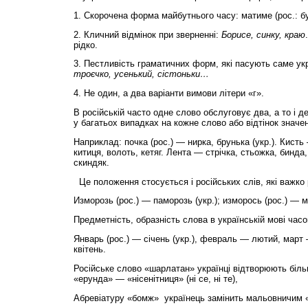
1. Скорочена форма майбутнього часу: матиме (рос.: б
2. Кличний відмінок при зверненні:
Борисе, синку, краю
рідко.
3. Пестливість граматичних форм, які пасують саме укр
троєчко, усенький, сістоньки…
4. Не один, а два варіанти вимови літери «г».
В російській часто одне слово обслуговує два, а то і д
у багатьох випадках на кожне слово або відтінок значе
Наприклад: почка (рос.) — нирка, брунька (укр.). Кисть
китиця, волоть, кетяг. Лента — стрічка, стьожка, бинда,
скиндяк.
Це положення стосується і російських слів, які важко 
Изморозь (рос.) — паморозь (укр.); изморось (рос.) — м
Предметність, образність слова в українській мові час
Январь (рос.) — січень (укр.), февраль — лютий, март
квітень.
Російське слово «шарлатан» українці відтворюють більш
«ерунда» — «нісенітниця» (ні се, ні те),
Абревіатуру «бомж» українець замінить мальовничим «