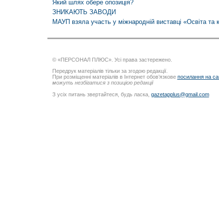
Який шлях обере опозиція?
ЗНИКАЮТЬ ЗАВОДИ
МАУП взяла участь у міжнародній виставці «Освіта та 
© «ПЕРСОНАЛ ПЛЮС». Усі права застережено.
Передрук матеріалів тільки за згодою редакції.
При розміщенні матеріалів в Інтернет обов’язкове
посилання на са
можуть незбігатися з позицією редакції
З усіх питань звертайтеся, будь ласка,
gazetapplus@gmail.com