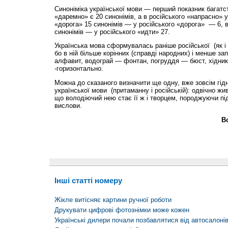
Синоніміка української мови — перший показник багатс
«даремно» є 20 синонімів, а в російського «напрасно» у
«дорога» 15 синонімів — у російського «дорога» — 6, в
синонімів — у російського «идти» 27.
Українська мова сформувалась раніше російської (як і
бо в ній більше корінних (справді народних) і менше за
алфавит, водограй — фонтан, погруддя — бюст, хідник
-горизонтально.
Можна до сказаного визначити ще одну, вже зовсім гід
української мови (притаманну і російській): одвічно жив
що володіючий нею стає її ж і творцем, породжуючи під
вислови.
В
Інші статті номеру
Жікле витісняє картини ручної роботи
Друкувати цифрові фотознімки може кожен
Українські дилери почали позбавлятися від автосалоні