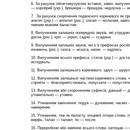
6. За рахунок облагозвучуючих вставок, замін, вилучень
— хоробрий (укр.), брошюра — брошура, недоучка — н
7. За рахунок скорочення подвоєного кореневого як при
апетит (укр.) — аппетит (рос.), ілюзія — иллюзия, нав
певним мовним баластом.
8. Вилученням залишніх попередніх звуків, які утрудню
десна (рос.), кріп — укроп, садно — ссадина.
9. Вилученням залишніх звуків, які є в префіксах російс
изнемочь (рос.), скоса — искоса, напис — надпись.
10. Вилученням всього префікса: статок (укр.) — достат
исподволь.
11. Вилученням залишнього кореневого: шруп — шуруп
12. Вилученням залишньої частини кореневого слова:
сприяти — благоприятствовать, попускати — попустите
13. Вилученням або скороченням суфіксів: данный — д
утомительно — утомно.
14. Утинанням закінчення: подув — дуновение, насміх
намерение.
15. Утинанням, теж як баласту, кінцевої літери слова:
верфь, талан — талант, по — после.
16. Переробкою або заміною всього слова: натощак —