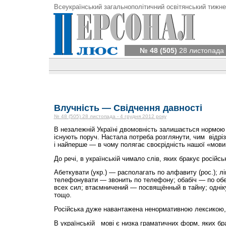
Всеукраїнський загальнополітичний освітянський тижне
№ 48 (505)
28 листопада 
Влучність — Свідчення давності
№ 48 (505) 28 листопада - 4 грудня 2012 року
В незалежній Україні двомовність залишається нормою 
існують поруч. Настала потреба розглянути, чим відріз
і найперше — в чому полягає своє­рідність нашої «мови
До речі, в українській чимало слів, яких бракує російсь
Абеткувати (укр.) — располагать по алфавиту (рос.); л
телефонувати — звонить по телефону; обабіч — по об
всех сил; втаємничений — посвящённый в тайну; однік
тощо.
Російська дуже навантажена ненормативною лексикою, я
В українській мові є низка граматичних форм, яких бра