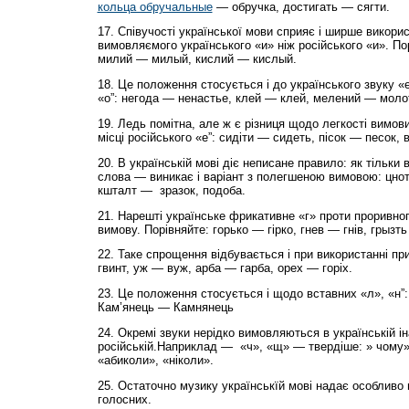
кольца обручальные
— обручка, достигать — сягти.
17. Співучості української мови сприяє і ширше викори
вимовляємого українського «и» ніж російського «и». По
милий — милый, кислий — кислый.
18. Це положення стосується і до українського звуку «е
«о”: негода — ненастье, клей — клей, мелений — моло
19. Ледь помітна, але ж є різниця щодо легкості вимови
місці російського «е”: сидіти — сидеть, пісок — песок, 
20. В українській мові діє неписане правило: як тільки
слова — виникає і варіант з полегшеною вимовою: цно
кшталт — зразок, подоба.
21. Нарешті українське фрикативне «г» проти проривно
вимову. Порівняйте: горько — гірко, гнев — гнів, грызть
22. Таке спрощення відбувається і при використанні при
гвинт, уж — вуж, арба — гарба, орех — горіх.
23. Це положення стосується і щодо вставних «л», «н”:
Кам’янець — Камнянець
24. Окремі звуки нерідко вимовляються в українській ін
російській.Наприклад — «ч», «щ» — твердіше: » чому»
«абиколи», «ніколи».
25. Остаточно музику українськїй мові надає особливо
голосних.