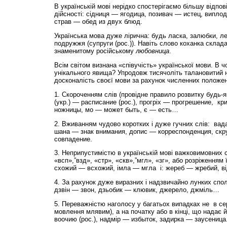
В українській мові нерідко спостерігаємо більшу відпов
дійсності: сідниця — ягодица, позивач — истец, виплод
страв — обед из двух блюд.
Українська мова дуже лірична: будь ласка, залюбки, лел
подружжя (супруги (рос.)). Навіть слово коханка склад
знаменитому російському
любовница
.
Всім світом визнана «співучість» української мови. В ч
унікального явища? Упродовж тисячоліть талановитий 
досконалість своєї мови за рахунок численних положен
1. Скороченням слів (провідне правило розвитку будь-я
(укр.) — расписание (рос.), прогріх — прогрешение, кр
ножницы, мо — может быть, є — есть…
2. Вживанням чудово коротких і дуже гучних слів: вада 
шана — знак внимания, допис — корреспонденция, скру
совпадение.
3. Неприпустимістю в українській мові важковимовних с
«всп»,”взд», «стр», «скв»,”мгл», «зг», або розріженням 
схожий — всхожий, імла — мгла і: жереб — жребий, від
4. За рахунок дуже виразних і надзвичайно лунких спол
дзвін — звон, дзьобик — клювик, джерело, джміль…
5. Переважністю наголосу у багатьох випадках не в с
мовлення млявим), а на початку або в кінці, що надає й
воочию (рос.), надмір — избыток, задирка — заусеница