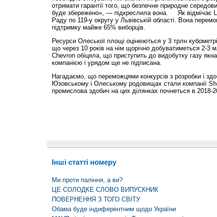
отримати гарантії того, що безпечне природне середо
буде збережено», — підкреслила вона. Як відмічає LB
Раду по 119-у округу у Львівській області. Вона перем
підтримку майже 65% виборців.
Ресурси Олеської площі оцінюються у 3 трлн кубометрі
що через 10 років на нім щорічно добуватиметься 2-3 
Chevron обіцяла, що приступить до видобутку газу якна
компанією і урядом ще не підписана.
Нагадаємо, що переможцями конкурсів з розробки і здо
Юзовському і Олеському родовищах стали компанії Shel
промислова здобич на цих ділянках почнеться в 2018-
Інші статті номеру
Ми проти паління, а ви?
ЦЕ СОЛОДКЕ СЛОВО ВИПУСКНИК
ПОВЕРНЕННЯ З ТОГО СВІТУ
Обама буде індиферентним щодо України