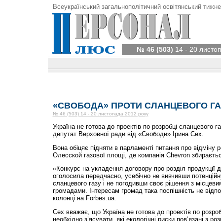
Всеукраїнський загальнополітичний освітянський тижне
№ 46 (503)
14 - 20 листо
«СВОБОДА» ПРОТИ СЛАНЦЕВОГО ГА
№ 46 (503) 14 - 20 листопада 2012 року
Україна не готова до проектів по розробці сланцевого г
депутат Верховної ради від «Свободи» Ірина Сех.
Вона обіцяє підняти в парламенті питання про відміну р
Олесской газової площі, де компанія Chevron збираєть
«Конкурс на укладення договору про розділ продукції д
оголосила передчасно, усебічно не вивчивши потенційн
сланцевого газу і не погодивши своє рішення з місцев
громадами. Інтересам громад така поспішність не відп
колонці на Forbes.ua.
Сех вважає, що Україна не готова до проектів по розро
необхідно з’ясувати, які екологічні риски пов’язані з р