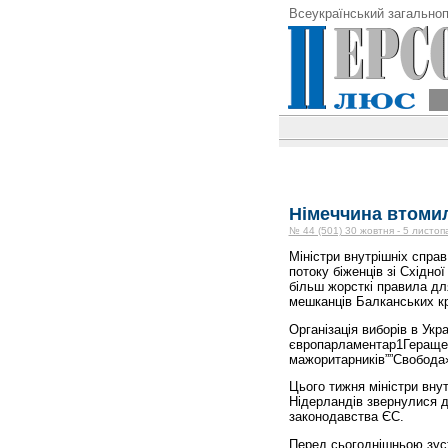
Всеукраїнський загальноп
Німеччина втомил
№ 44 (501) 30 жовтня - 5 листоп
Міністри внутрішніх спра
потоку біженців зі Східн
більш жорсткі правила дл
мешканців Балканських кр
Організація виборів в Укр
європарламентар1Геращенк
мажоритарників””Свобода»
Цього тижня міністри внут
Нідерландів звернулися д
законодавства ЄС.
Перед сьогоднішньою зуст