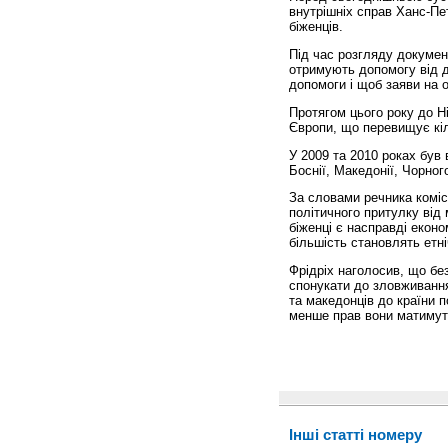
внутрішніх справ Ханс-Пе
біженців.
Під час розгляду документ
отримують допомогу від д
допомоги і щоб заяви на 
Протягом цього року до Н
Європи, що перевищує кіль
У 2009 та 2010 роках був 
Боснії, Македонії, Чорного
За словами речника коміс
політичного притулку від 
біженці є насправді екон
більшість становлять етні
Фрідріх наголосив, що бе
спонукати до зловживання
та македонців до країни 
менше прав вони матимуть
Інші статті номеру