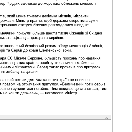
тер Фрідріх закликав до жорстких обмежень кількості
ів, який може тривати декілька місяців, мігранти
ержави. Міністр прагне, щоб держава скоротила суми
отримання статусу біженця розглядалися швидше.
імеччини прибули більше шести тисяч біженців зі Східної
кість афганців, іракців та сирійців.
встановлений безвізовий режим в’їзду мешканців Албанії,
рії та Сербії до країн Шенгенської зони.
ара ЄС Мікеле Серконе, більшість прохань про надання
мешканців цих країн є необгрунтованими, і майже всі
омічними мігрантами. Серед таких прохачів про притулок
чні албанці та цигани.
звізовий режим для Балканських країн не повинен
 правом на отримання притулку. «Величезний потік сербів
повинен зупинитися негайно. Чим швидше це станеться, тим
 на кошти держави», — наголосив міністр.