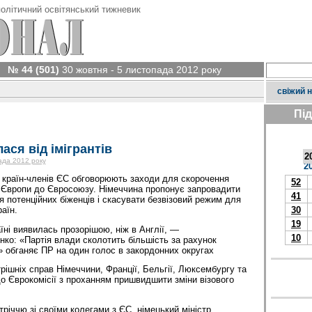
олітичний освітянський тижневик
№ 44 (501)
30 жовтня - 5 листопада 2012 року
свіжий 
Пі
ася від імігрантів
2
ада 2012 року
2
в країн-членів ЄС обговорюють заходи для скорочення
52
ої Європи до Євросоюзу. Німеччина пропонує запровадити
41
я потенційних біженців і скасувати безвізовий режим для
аїн.
30
19
аїні виявилась прозорішою, ніж в Англії, —
10
о: «Партія влади сколотить більшість за рахунок
 обганяє ПР на один голос в закордонних округах
рішніх справ Німеччини, Франції, Бельгії, Люксембургу та
о Єврокомісії з проханням пришвидшити зміни візового
річчю зі своїми колегами з ЄС, німецький міністр