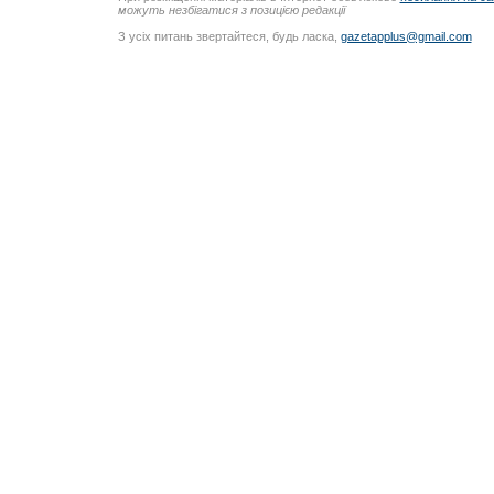
можуть незбігатися з позицією редакції
З усіх питань звертайтеся, будь ласка,
gazetapplus@gmail.com