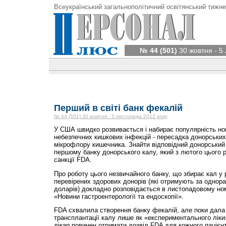
Всеукраїнський загальнополітичний освітянський тижне
№ 44 (501)
30 жовтня - 5
Перший в світі банк фекалій
№ 44 (501) 30 жовтня - 5 листопада 2012 року
У США швидко розвивається і набирає популярність нов
небезпечних кишкових інфекцій - пересадка донорських
мікрофлору кишечника. Знайти відповідний донорський 
першому банку донорського калу, який з лютого цього 
санкції FDA.
Про роботу цього незвичайного банку, що збирає кал у 
перевірених здорових донорів (які отримують за однора
доларів) докладно розповідається в листопадовому но
«Новини гастроентерології та ендоскопії».
FDA схвалила створення банку фекалій, але поки дала
трансплантації калу лише як «експериментального ліки
лікар повинен отримати дозвіл FDA для кожного пацієнт