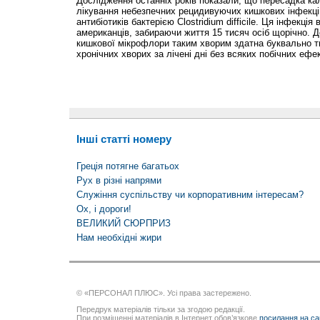
Дослідження останніх років показали, що пересадка ка
лікування небезпечних рецидивуючих кишкових інфекцій
антибіотиків бактерією Clostridium difficile. Ця інфекці
американців, забираючи життя 15 тисяч осіб щорічно. 
кишкової мікрофлори таким хворим здатна буквально т
хронічних хворих за лічені дні без всяких побічних ефек
Інші статті номеру
Греція потягне багатьох
Рух в різні напрями
Служіння суспільству чи корпоративним інтересам?
Ох, і дороги!
ВЕЛИКИЙ СЮРПРИЗ
Нам необхідні жири
© «ПЕРСОНАЛ ПЛЮС». Усі права застережено.
Передрук матеріалів тільки за згодою редакції.
При розміщенні матеріалів в Інтернет обов’язкове
посилання на са