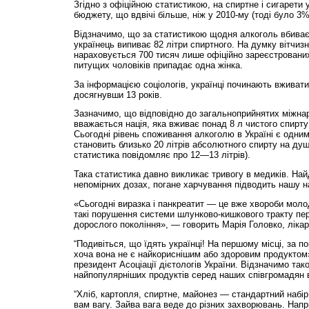
Згідно з офіційною статистикою, на спиртне і сигарети
бюджету, що вдвічі більше, ніж у 2010-му (тоді було 3%
Відзначимо, що за статистикою щодня алкоголь вбиває 4
українець випиває 82 літри спиртного. На думку вітчизня
нараховується 700 тисяч лише офіційно зареєстрованих
питущих чоловіків припадає одна жінка.
За інформацією соціологів, українці починають вживати
досягнувши 13 років.
Зазначимо, що відповідно до загальноприйнятих міжн
вважається нація, яка вживає понад 8 л чистого спирту
Сьогодні рівень споживання алкоголю в Україні є одним 
становить близько 20 літрів абсолютного спирту на душ
статистика повідомляє про 12—13 літрів).
Така статистика давно викликає тривогу в медиків. На
непомірних дозах, погане харчування підводить нашу н
«Сьогодні виразка і панкреатит — це вже хвороби молод
такі порушення системи шлунково-кишкового тракту пе
дорослого покоління», — говорить Марія Головко, лікар
“Подивіться, що їдять українці! На першому місці, за п
хоча вона не є найкориснішим або здоровим продукто
президент Асоціації дієтологів України. Відзначимо так
найпопулярніших продуктів серед наших співгромадян вх
“Хліб, картопля, спиртне, майонез — стандартний набір
вам вагу. Зайва вага веде до різних захворювань. Нап