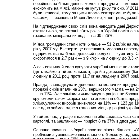
перейшов на більш дешеві молочні продукти — молоко в
економить на м`ясі, майже не купує рибу та сир. У 2011 
були невисокі, тому за цими двома секторами не було 
часом», — розповіла Марія Лисенко, член громадської о
На підтвердження своїх слів вона наводить дані Держста
статистикою, за поточні п`ять років в Україні помітно з
газованих мінеральних вод — на 30 і 26%.
М`яса громадяни стали їсти більше — 51,2 кг/рік на люд
рік у 2007-му. Експерти це пояснюють масовим перехо
підприємства на більш дешевий продукт — курятину. 
скоротилося в 2,7 рази — з 9 кг/рік на людину до 3,3 кг.
А ось свинину й сало купувати українці менше не стали 
їдять майже в тій же кількості, що й в докризовому (баг
людину в 2011 році проти 11,7 кг на людину в 2007 році
Правда, заощаджувати довелося на молочних продуктах
продажі сирів впали на 25%, вершкового масла — на 2
— на 11%. Але замінили «молочку» в раціоні не борошнян
крупомоли також скаржаться на зниження обсягів прода
хлібобулочних виробів знизилося на 11% — з 123 до 110
все одно займає одне з головних місць у раціоні українц
У той же час, у раціоні населення збільшилась частка 
картоплі, та баштанних — приріст 8 та 37% відповідно.
Основна причина – в Україні зростає рівень бідності. «У
проблеми з урiвноваженням власного бюджету. Бідними 