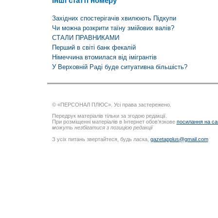
Інші статті номеру
Західних спостерігачів хвилюють Підкупи
Чи можна розкрити таїну змійових валів?
СТАЛИ ПРАВНИКАМИ
Перший в світі банк фекалій
Німеччина втомилася від імігрантів
У Верховній Раді буде ситуативна більшість?
© «ПЕРСОНАЛ ПЛЮС». Усі права застережено.
Передрук матеріалів тільки за згодою редакції.
При розміщенні матеріалів в Інтернет обов’язкове
посилання на са
можуть незбігатися з позицією редакції
З усіх питань звертайтеся, будь ласка,
gazetapplus@gmail.com