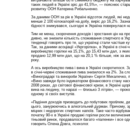
витрачають більше 60% сімейного бюджету на харчуван
таких людей в Україні зріс до 41,5%», — пояснює ста
розвитку ООН Катерина Рибальченко.
За даними ООН за рік в Україні відсоток людей, які не
менше 2 100 кілокалорій на добу, виріс до 16,2%. Зазна
бідності знижувався, сьогодні ж Україна повернулася на
Тим не менш, скорочення доходів і зростання цін на пр
дивно, не знизили кількість споживання спиртного в Укр
тенденції говорять про те, що українці стали частіше ку
Так, за даними асоціації «Укргорілка», в Україні в січні
виробництво горілки на 15,1%, до 15,43 млн дал, з яки
продано 12,99 млн дал, що на 20,1 % більше, ніж за ан
року.
А ось виробництво пива і вина в Україні скоротилося. З
в січні-червні споживання пива знизилося на 2%. За сл
«Виноградарі та винороби України» Сергія Михалечко, 
«Вино завжди було індикатором фінансового стану насе
2008 роках, до світової фінансової кризи, в Україні щор
вина на людину, то наразі — близько 3 літрів», — прок
одному зі своїх виступів.
«Падіння доходів призводить до побутових проблем, де
цього, занурюючись в алкогольний дурман. Причому, з
міцних і недорогих спиртних напоїв. Таке часто відбуває
початку 90-х в Україні продажі горілки росли величезни
тіньовий ринок, продавалося багато «паленки» і все од
говорить Олена Довга, психолог.