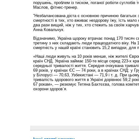
порушень, проблем із тиском, поганої роботи суглобів 
Маслов, фітнес-тренер.
“Незбалансована дієта є основною причиною багатьох 
смертності в тих, хто вживає нездорову їжу, їсть мало
два рази вищий, ніж у тих, хто стежить за своїм харчу
Анна Ковальчук.
Відзначимо, Україна щороку втрачає понад 170 тисяч с
третину з них складають люди працездатного віку. На 
смертність у нашій країні становить 15,2 випадки, для 
«Наші люди живуть на 10 років менше, ніж жителі Євро
країн СНД. Україна займає 150-те місце серед 223-х кра
середньої тривалості життя. Середня очікувана тривалі
69 років, у країнах ЄС — 74 роки, а в країнах СНД: у Гр
у Білорусі — 70,63, Узбекистані — 71,9 і т. д. При цьом
тривалість здорового життя в Україні дорівнює 59,2 рок
67 рокам», — резюмує Тетяна Бахтєєва, голова комітет
охорони здоров`я.