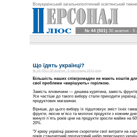
Всеукраїнський загальнополітичний освітянський тижне
№ 44 (501)
30 жовтня - 5
Що їдять українці?
№ 44 (501) 30 жовтня - 5 листопада 2012 року
Більшість наших співгромадян не мають коштів для
свої проблеми «вирішують» горілкою.
Замість яловичини — дешева курятина, замість фруктів 
Усе частіше до такого вибору стали приходити українці
продуктових магазинах.
Вірніше, до цього вибору їх підштовхує зміст їхніх гама
фрукти, якісне м`ясо та молочні продукти з кожним дн
минулі п`ять років ціни на продукти зросли майже на 6
20%.
“У кризу українці разюче скоротили свої витрати на хар
років стандартний продуктовий набір пересічного украї