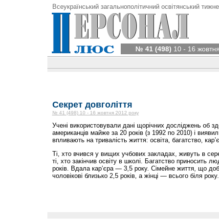
Всеукраїнський загальнополітичний освітянський тижне
№ 41 (498)
10 - 16 жовтн
Секрет довголіття
№ 41 (498) 10 - 16 жовтня 2012 року
Учені використовували дані щорічних досліджень об здо
американців майже за 20 років (з 1992 по 2010) і виявил
впливають на тривалість життя: освіта, багатство, кар’є
Ті, хто вчився у вищих учбових закладах, живуть в сер
ті, хто закінчив освіту в школі. Багатство приносить л
років. Вдала кар’єра — 3,5 року. Сімейне життя, що до
чоловікові близько 2,5 років, а жінці — всього біля року.