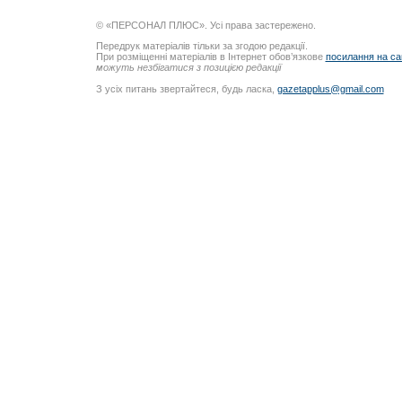
© «ПЕРСОНАЛ ПЛЮС». Усі права застережено.
Передрук матеріалів тільки за згодою редакції.
При розміщенні матеріалів в Інтернет обов’язкове
посилання на са
можуть незбігатися з позицією редакції
З усіх питань звертайтеся, будь ласка,
gazetapplus@gmail.com