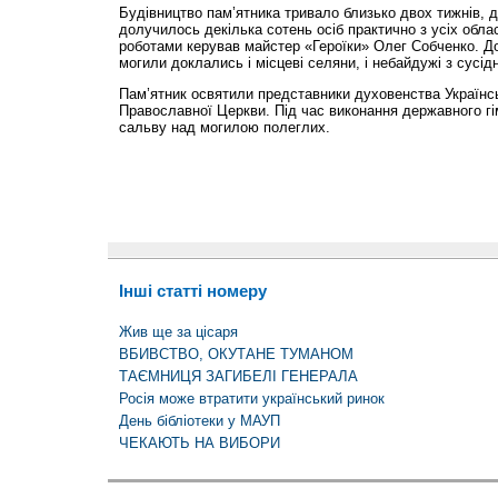
Будівництво пам’ятника тривало близько двох тижнів, до
долучилось декілька сотень осіб практично з усіх обла
роботами керував майстер «Героїки» Олег Собченко. До
могили доклались і місцеві селяни, і небайдужі з сусідн
Пам’ятник освятили представники духовенства Українс
Православної Церкви. Під час виконання державного гі
сальву над могилою полеглих.
Інші статті номеру
Жив ще за цісаря
ВБИВСТВО, ОКУТАНЕ ТУМАНОМ
ТАЄМНИЦЯ ЗАГИБЕЛІ ГЕНЕРАЛА
Росія може втратити український ринок
День бібліотеки у МАУП
ЧЕКАЮТЬ НА ВИБОРИ