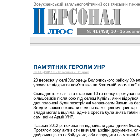
Всеукраїнський загальнополітичний освітянський тижне
№ 41 (498)
10 - 16 жовтн
ПАМ’ЯТНИК ГЕРОЯМ УНР
№ 41 (498) 10 - 16 жовтня 2012 року
23 вересня у селі Холодець Волочиського району Хмел
урочисте відкриття пам’ятника на братській могилі воїні
Сімнадцять козаків та старшин 10-го полку сірожупанни
більшовиків після бою під селом Купіль, який відбувся 
дня полонені були розстріляні червоноармійцями на бер
Згодом вояків поховали селяни на місцевому цвинтарі.
влади могила вціліла, адже з хреста була знята таблич
самі воїни Армії УНР.
Навесні 2012 р. поховання віднайшли дослідники благоді
Протягом року активісти вивчали архівні документи, о
доброчинців та небайдужих, аби спорудити на могилі бій