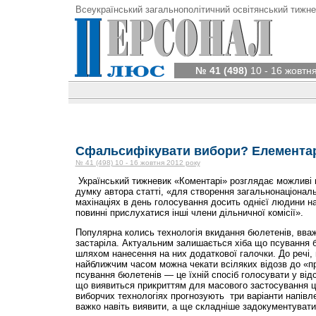
Всеукраїнський загальнополітичний освітянський тижне
№ 41 (498)
10 - 16 жовтн
Сфальсифікувати вибори? Елементар
№ 41 (498) 10 - 16 жовтня 2012 року
Український тижневик «Коментарі» розглядає можливі 
думку автора статті, «для створення загальнонаціонал
махінаціях в день голосування досить однієї людини на 
повинні прислухатися інші члени дільничної комісії».
Популярна колись технологія вкидання бюлетенів, вваж
застаріла. Актуальним залишається хіба що псування 
шляхом нанесення на них додаткової галочки. До речі, в
найближчим часом можна чекати всіляких відозв до «пр
псування бюлетенів — це їхній спосіб голосувати у від­
що виявиться прикриттям для масового застосування ціє
виборчих технологіях прогнозують три варіанти напівле
важко навіть виявити, а ще складніше задокументувати 