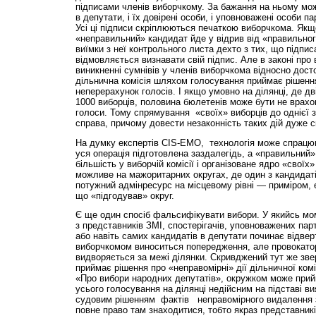
підписами членів виборчкому. За бажання на ньому мож
в депутати, і їх довірені особи, і уповноважені особи парт
Усі ці підписи скріплюються печаткою виборчкома. Якщ
«неправильний» кандидат йде у відрив від «правильного»
виїмки з неї контрольного листа дехто з тих, що підпис
відмовляється визнавати свій підпис. Але в законі про
виникненні сумнівів у членів виборчкома відносно дост
дільнична комісія шляхом голосування приймає рішенн
неперерахунок голосів. І якщо умовно на ділянці, де дв
1000 виборців, половина бюлетенів може бути не врахов
голоси. Тому спрямування «своїх» виборців до однієї 
справа, причому довести незаконність таких дій дуже 
На думку експертів CIS-EMO, технологія може спрацю
уся операція підготовлена заздалегідь, а «правильний
більшість у виборчій комісії і організоване ядро «своїх»
можливе на мажоритарних округах, де один з кандидат
потужний адмінресурс на місцевому рівні — приміром, 
що «підгодував» округ.
Є ще один спосіб фальсифікувати вибори. У якийсь мом
з представників ЗМІ, спостерігачів, уповноважених парт
або навіть самих кандидатів в депутати починає відве
виборчкомом виноситься попередження, але провокатор
видворяється за межі ділянки. Скривджений тут же зве
приймає рішення про «неправомірні» дії дільничної комісі
«Про вибори народних депутатів», окружком може прий
усього голосування на ділянці недійсним на підставі в
судовим рішенням фактів неправомірного видалення з
повне право там знаходитися, тобто якраз представників