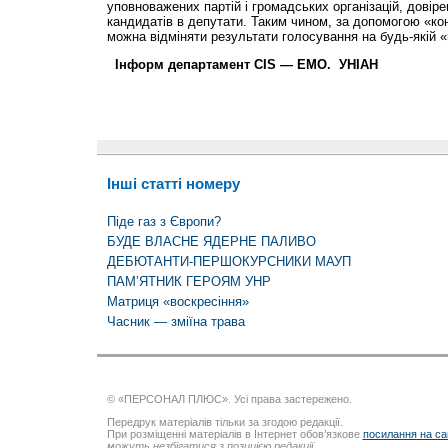
уповноважених партій і громадських організацій, довіре
кандидатів в депутати. Таким чином, за допомогою «ко
можна відміняти результати голосування на будь-якій «
Інформ департамент CIS — EMO. УНІАН
Інші статті номеру
Піде газ з Європи?
БУДЕ ВЛАСНЕ ЯДЕРНЕ ПАЛИВО
ДЕБЮТАНТИ-ПЕРШОКУРСНИКИ МАУП
ПАМ’ЯТНИК ГЕРОЯМ УНР
Матриця «воскресіння»
Часник — зміїна трава
© «ПЕРСОНАЛ ПЛЮС». Усі права застережено.
Передрук матеріалів тільки за згодою редакції.
При розміщенні матеріалів в Інтернет обов’язкове
посилання на са
можуть незбігатися з позицією редакції