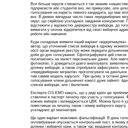
Все більше округів стикаються з так званим «нашестям 
підприємств або студентів внз, які примусово, але ціл
голосування на користь певного кандидата, що має впл
внз. В деяких випадках число таких передвиборних мігр
округ, що серйозно ускладнює завдання конкурентові. 
відстежити у відомостях держреєстру виборців, до то
вимагати у охочих відкріпитися від своєї виборчої адре
роботи або навчання.
Куди складніше виявити інший варіант «відкріпництва»
автор, що уточнений список виборців в одному екземпля
носії орган ведення реєстру може передати дільничном
доби до дня голосування. Сфотографувати цей список м
посилаючись на захист персональних даних. Але навіт
фотокопію, її доведеться довго аналізувати, виявляючи
ділянку виборців, а також спробувати зафіксувати, чи 
«передвиборних мігрантів» проголосувати на декількох
тим самим модель каруселі. При цьому, в останні декі
голосування члени дільничної комісії дуже зайняті: йд
списків виборців, але і бюлетенів.
Експерти CIS-EMO кажуть, що у ряді країн цю проблему
ставлячи в паспорт печатку про участь у голосуванні.
кожних виборів і затверджується ЦВК. Можна було б у
помістивши на печатку також і номер виборчого округу. 
ускладнює дії махінаторів.
Ще один варіант можливих фальсифікацій. В день голос
опломбування опускається контрольний лист, в якому 
ділянки і виборчої урни, а також час вкидання контроль