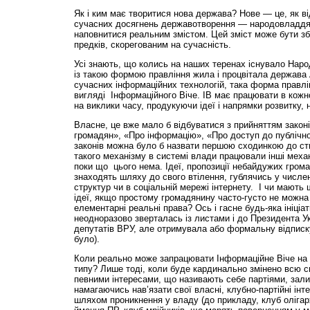
Як і ким має творитися нова держава? Нове — це, як ві
сучасних досягнень державотворення — народовладдя 
наповнитися реальним змістом. Цей зміст може бути з
предків, скорегованим на сучасність.
Усі знають, що колись на наших теренах існувало Народ
із такою формою правління жила і процвітала держава А
сучасних інформаційних технологій, така форма правлі
вигляді Інформаційного Віче. ІВ має працювати в кожно
на виклики часу, продукуючи ідеї і напрямки розвитку, 
Власне, це вже мало б відбуватися з прийняттям закон
громадян», «Про інформацію», «Про доступ до публічно
законів можна було б назвати першою сходинкою до ств
такого механізму в системі влади працювали інші механ
поки що цього нема. Ідеї, пропозиції небайдужих гром
знаходять шляху до свого втілення, гублячись у числе
структур чи в соціальній мережі інтернету. І чи мають 
ідеї, якщо простому громадянину часто-густо не можна 
елементарні реальні права? Ось і гасне будь-яка ініціат
неодноразово зверталась із листами і до Президента Ук
депутатів ВРУ, але отримувала або формальну відписку,
було).
Коли реально може запрацювати Інформаційне Віче на
типу? Лише тоді, коли буде кардинально змінено всю с
певними інтересами, що називають себе партіями, зал
намагаючись нав’язати свої власні, клубно-партійні інт
шляхом проникнення у владу (до прикладу, клуб олігар