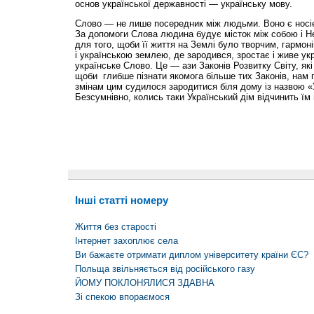
основ української державності — українську мову.
Слово — не лише посередник між людьми. Воно є носіє
За допомоги Слова людина будує місток між собою і Н
для того, щоби її життя на Землі було творчим, гармон
і українською землею, де зародився, зростає і живе ук
українське Слово. Це — ази Законів Розвитку Світу, які 
щоби глибше пізнати якомога більше тих Законів, нам по
змінам цим судилося зародитися біля дому із назвою «
Безсумнівно, колись таки Український дім відчинить їм
Інші статті номеру
Життя без старості
Інтернет захоплює села
Ви бажаєте отримати диплом університету країни ЄС?
Польща звільняється від російського газу
ЙОМУ ПОКЛОНЯЛИСЯ ЗДАВНА
Зі спекою впораємося