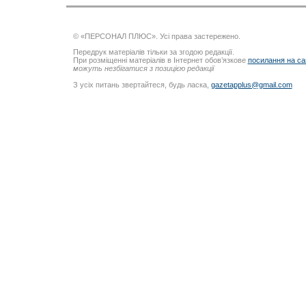
© «ПЕРСОНАЛ ПЛЮС». Усі права застережено.
Передрук матеріалів тільки за згодою редакції.
При розміщенні матеріалів в Інтернет обов’язкове
посилання на са
можуть незбігатися з позицією редакції
З усіх питань звертайтеся, будь ласка,
gazetapplus@gmail.com