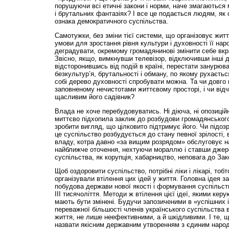
порушуючи всі етичні закони і норми, наче змагаються
і брутальних фантазіях? І все це подається людям, як 
ознака демократичного суспільства.
Самотужки, без зміни тієї системи, що організовує житт
умови для зростання рівня культури і духовності її на
деградувати, окремому громадянинові змінити себе вкра
Звісно, якщо, вимкнувши телевізор, відключивши інші 
відсторонившись від подій в країні, перестати занурюва
безкультур’я, брутальності і обману, по якому рухаєтьс
собі дерево духовності спробувати можна. Та чи довго
заповненому нечистотами життєвому просторі, і чи від
щасливим його садівник?
Влада не хоче перебудовуватись. Ні діюча, ні опозицій
миттєво підхопила заклик до розбудови громадянськог
зробити вигляд, що цілковито підтримує його. Чи підо
це суспільство розбудується до стану певної зрілості, 
владу, котра давно «за вищим розрядом» обслуговує н
найближче оточення, нехтуючи мораллю і ставши джер
суспільства, як корупція, хабарництво, неповага д
Щоб оздоровити суспільство, потрібні ліки і лікарі, тобто
організували втілення цих ідей у життя. Головна ідея 
побудова держави нової якості і формування суспільства
ІІІ тисячоліття. Методи ж втілення цієї ідеї, якими кер
мають бути змінені. Будучи запозиченими в «успішних 
переважної більшості членів українського суспільства
життя, не лише неефективними, а й шкідливими. І те, 
назвати якісним державним утворенням з єдиним наро