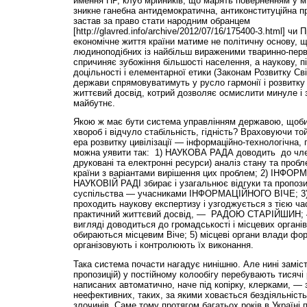
ймення ПР, клуб мрійників, що марять поверненням у м
зникне ганебна антидемократична, антиконституційна п
застав за право стати народним обранцем
[http://glavred.info/archive/2012/07/16/175400-3.html] чи
економічне життя країни матиме не політичну основу, щ
людиноподібних із найбільш вираженими тваринно-перві
спричиняє зубожіння більшості населення, а наукову, 
доцільності і елементарної етики (Законам Розвитку Св
держави спрямовуватимуть у русло гармонії і розвитку
життєвий досвід, котрий дозволяє осмислити минуле і 
майбутнє.
Якою ж має бути система управлінням державою, щоби
хвороб і відчуло стабільність, гідність? Враховуючи т
ера розвитку цивілізації — інформаційно-технологічна
можна уявити так: 1) НАУКОВА РАДА доводить до член
друковані та електронні ресурси) аналіз стану та проб
країни з варіантами вирішення цих проблем; 2) ІНФ
НАУКОВІЙ РАДІ збирає і узагальнює відгуки та пропози
суспільства — учасниками ІНФОРМАЦІЙНОГО ВІЧЕ; 3) 
проходить наукову експертизу і узгоджується з тією ча
практичний життєвий досвід, — РАДОЮ СТАРІЙШИН; 4)
вигляді доводиться до громадськості і місцевих органі
обираються місцевим Віче; 5) місцеві органи влади фо
організовують і контролюють їх виконання.
Така система почасти нагадує нинішню. Але нині замість
пропозицій) у постійному колообігу перебувають тисячі 
написаних автоматично, наче під копірку, клерками, — 
неефективних, таких, за якими ховається бездіяльність
злочинів. Саме тому протягом багатьох років в Україні п