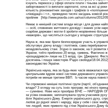
існують перекоси у сфері оплати плати і тіньова зайнят
заборгованості із виплати зарплатні, хоча за всі ці ро
кількість різноманітних заходів і графіків із «поліпшен
«ліквідації» і т.п., проведено тисячі засідань комісій різ
проблем [http://www.pravda.com.ua/rus/columns/2012/0
Немає в нинішній системі влади місця і для думки най
— осіб, сповнених життєвого досвіду і знаних усім нар
скарбом держави і могли б зробити незрівнянно більше 
«мажорів», що числяться сьогодні у владних структура
Наука ж, яка має брати безпосередню участь в управл
обслуговує діючу владу і політиків, сама перебуваючи
незадовільному стані. Згідно із законом, на її розвит
України, тобто приблизно 20 млрд. гривень. Фактично ж
«розщедрився» лише на 2,5 млрд. грн. [Джерело: Фести
досягнень і пошук інвесторів /Радіо свобода/18.04.201
законодавство України.
Українська наука, яка за будь-яких часів вважалася про
центральним ядром нової системи державного управлінн
потреби не менше третини ВВП. Із часом наука повністю
Чи спроможні нинішні політичні групи (партії, об’єднан
влади? З огляду на суть їхніх програм, які нічого принц
— сумнівно. Нове несе прообраз ВІЧЕ — НАРОДНА ОП
за усіма ознаками, започаткувала група учасників руху
біля Українського Дому. Енергія українського духу, сп
любов до рідної землі і народу, віра у себе і своє май
тих людей, яких привело під стіни Українського Дому б