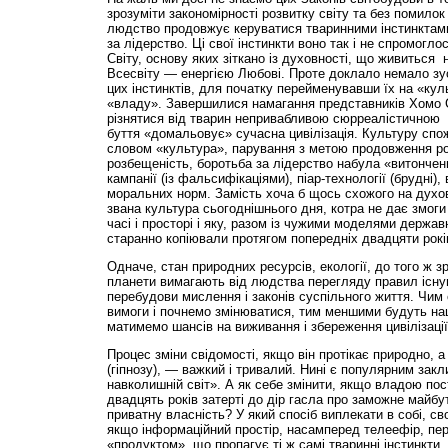
зрозуміти закономірності розвитку світу та без помилок
людство продовжує керуватися тваринними інстинктами
за лідерство. Ці свої інстинкти воно так і не спромогл
Світу, основу яких зіткано із духовності, що живиться 
Всесвіту — енергією Любові. Проте доклало немало з
цих інстинктів, для початку перейменувавши їх на «кул
«владу». Завершилися намагання представників Хомо 
різнятися від тварин непривабливою сюрреалістичною 
буття «домальовує» сучасна цивілізація. Культуру спо
словом «культура», парування з метою продовження ро
розбещеність, боротьба за лідерство набула «витонче
кампанії (із фальсифікаціями), піар-технології (брудні),
моральних норм. Замість хоча б щось схожого на духовн
звана культура сьогоднішнього дня, котра не дає змо
часі і просторі і яку, разом із чужими моделями державно
старанно копіювали протягом попередніх двадцяти рокі
Одначе, стан природних ресурсів, екології, до того ж з
планети вимагають від людства перегляду правил існув
перебудови мислення і законів суспільного життя. Чим 
вимоги і почнемо змінюватися, тим меншими будуть наш
матимемо шансів на виживання і збереження цивілізації
Процес зміни свідомості, якщо він протікає природно, 
(гіпнозу), — важкий і тривалий. Нині є популярним закл
навколишній світ». А як себе змінити, якщо владою пост
двадцять років затерті до дір гасла про заможне майбу
приватну власність? У який спосіб виплекати в собі, сво
якщо інформаційний простір, насамперед телеефір, пе
«продуктом», що пропагує ті ж самі тваринні інстинкти,