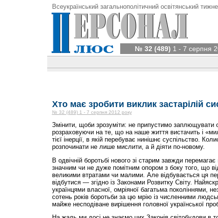
Всеукраїнський загальнополітичний освітянський тижне
№ 32 (489)
1 - 7 серпня 2
Хто має зробити виклик застарілій си
№ 32 (489) 1 - 7 серпня 2012 року
Змінити, щоби зрозуміти: не припустимо заплющувати очі
розраховуючи на те, що на наше життя вистачить і «милос
тієї інерції, в якій перебуває нинішнє суспільство. Кол
розпочинати не лише мислити, а й діяти по-новому.
В одвічній боротьбі нового зі старим завжди перемагає н
значним чи не дуже помітним опором з боку того, що в
великими втратами чи малими. Але відбувається ця пе
відбутися — згідно із Законами Розвитку Світу. Найяс
українцями власної, омріяної багатьма поколіннями, не
сотень років боротьби за цю мрію із численними людсь
майже несподіване вирішення головної української про
На жаль ми досі не знаємо цих Законів світобудови в т