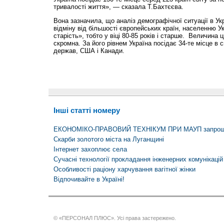
тривалості життя», — сказала Т.Бахтєєва.
Вона зазначила, що аналіз демографічної ситуації в Укр
відміну від більшості європейських країн, населенню У
старість», тобто у віці 80-85 років і старше. Величина 
скромна. За його рівнем Україна посідає 34-те місце в 
держав, США і Канади.
Інші статті номеру
ЕКОНОМІКО-ПРАВОВИЙ ТЕХНІКУМ ПРИ МАУП запро
Скарби золотого міста на Луганщині
Інтернет захоплює села
Сучасні технології прокладання інженерних комунікацій
Особливості раціону харчування вагітної жінки
Відпочивайте в Україні!
© «ПЕРСОНАЛ ПЛЮС». Усі права застережено.