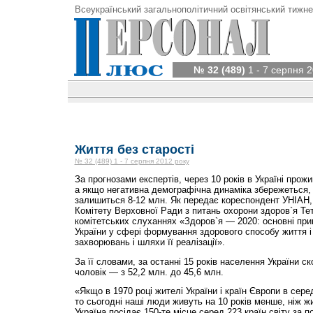
Всеукраїнський загальнополітичний освітянський тижне
№ 32 (489)
1 - 7 серпня 2
Життя без старості
№ 32 (489) 1 - 7 серпня 2012 року
За прогнозами експертів, через 10 років в Україні прож
а якщо негативна демографічна динаміка збережеться, т
залишиться 8-12 млн. Як передає кореспондент УНІАН,
Комітету Верховної Ради з питань охорони здоров`я Те
комітетських слуханнях «Здоров`я — 2020: основні при
України у сфері формування здорового способу життя і
захворювань і шляхи її реалізації».
За її словами, за останні 15 років населення України с
чоловік — з 52,2 млн. до 45,6 млн.
«Якщо в 1970 році жителі України і країн Європи в сере
то сьогодні наші люди живуть на 10 років менше, ніж ж
Україна посідає 150-те місце серед 223 країн світу за 