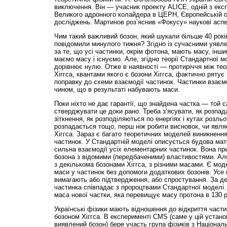
виключення. Він — учасник проекту ALICE, одній з ек
Великого адронного колайдера в ЦЕРН, Європейській ор
досліджень. Мартинов роз’яснив «Фокусу» наукові аспе
Чим такий важливий бозон, який шукали більше 40 років 
повідомили минулого тижня? Згідно із сучасними уявле
за те, що усі частинки, окрім фотона, мають масу, інши
маємо масу і існуємо. Але, згідно теорії Стандартної м
дорівнює нулю. Отже в наявності — протиріччя між тео
Хіггса, квантами якого є бозони Хіггса, фактично рятує
поправку до схеми взаємодії частинок. Частинки взаєм
чином, що в результаті набувають маси.
Поки ніхто не дає гарантії, що знайдена частка — той с
стверджувати це доки рано. Треба з’ясувати, як розпад
зіткнення, як розподіляються по енергіях і кутах розльот
розпадається тощо, перш ніж робити висновок, чи явля
Хіггса. Зараз є багато теоретичних моделей виникненн
частинок. У Стандартній моделі описується будова мате
сильна взаємодії усіх елементарних частинок. Вона пр
бозона з відомими (передбаченими) властивостями. Ал
з декількома бозонами Хіггса, з різними масами. Є мод
маси у частинок без допомоги додаткових бозонів. Усе ц
вимагають або підтвердження, або спростування. За 
частинка спів­падає з пророцтвами Стандартної моделі
маса нової частки, яка перевищує масу протона в 130 р
Українські фізики мають відношення до відкриття част
бозоном Хіггса. В експерименті CMS (саме у цій установ
виявлений бозон) бере участь група фізиків з Націонал