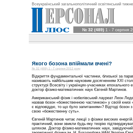
Всеукраїнський загальнополітичний освітянський тижне
№ 32 (489)
1 - 7 серпня 2
Якого бозона впіймали вчені?
№ 32 (489) 1 - 7 серпня 2012 року
Відкриття фундаментальної частинки, близької за пара
називають найбільшим науковим досягненням XXI столі
структурі Всесвіту і українцях-учасниках епохального 
доктор фізико-математичних наук Євгеній Мартинов.
Американський фізик і нобелівський лауреат Леон Лед
назвав бозон «божественною частинкою» у своїй книзі 
є відповіддю, то що було запитанням»? Відтоді бозон з
свою «божественну суть».
Євгеній Мартинов читає лекції з фізики високих енергі
практичний, вони звикли будь-яку теорію підтверджув
шляхом. Доктор фізико-математичних наук, завідуючий
теоретичної фізики ім. Н. Боголюбова НАН України Євг