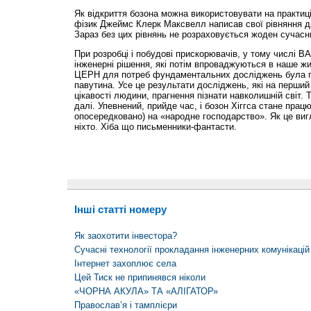
Як відкриття бозона можна використовувати на практиці
фізик Джеймс Клерк Максвелл написав свої рівняння д
Зараз без цих рівнянь не розраховується жоден сучас
При розробці і побудові прискорювачів, у тому числі ВАК
інженерні рішення, які потім впроваджуються в наше жи
ЦЕРН для потреб фундаментальних досліджень була пр
павутина. Усе це результати досліджень, які на перши
цікавості людини, прагнення пізнати навколишній світ. Т
далі. Упевнений, прийде час, і бозон Хіггса стане прац
опосередковано) на «народне господарство». Як це виг
ніхто. Хіба що письменники-фантасти.
Інші статті номеру
Як заохотити інвестора?
Сучасні технології прокладання інженерних комунікацій
Інтернет захоплює села
Цей Тиск не припинявся ніколи
«ЧОРНА АКУЛА» ТА «АЛІГАТОР»
Православ’я і тамплієри