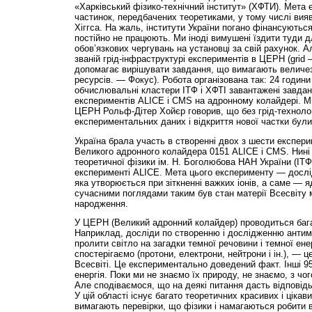
«Харківський фізико-технічний інститут» (ХФТИ). Мета
частинок, передбачених теоретиками, у тому числі вия
Хіггса. На жаль, інститути України погано фінансуютьс
постійно не працюють. Ми іноді вимушені їздити туди дл
обов’язкових чергувань на установці за свій рахунок. А
званій грід-інфраструктурі експериментів в ЦЕРН (grid 
допомагає вирішувати завдання, що вимагають велич
ресурсів. — Фокус). Робота організована так: 24 години
обчислювальні кластери ІТФ і ХФТІ завантажені завдан
експериментів ALICE і CMS на адронному колайдері. М
ЦЕРН Рольф-Дітер Хойєр говорив, що без грід-технолог
експериментальних даних і від­криття нової частки бул
Україна брала участь в створенні двох з шести експер
Великого адронного колайдера 0151 ALICE і CMS. Нині 
теоретичної фізики ім. Н. Боголюбова НАН України (ІТФ
експерименті ALICE. Мета цього експерименту — дослі
яка утворюється при зіткненні важких іонів, а саме — я
сучасними поглядами таким був стан матерії Всесвіту 
народження.
У ЦЕРН (Великий адронний колайдер) проводиться бага
Наприклад, досліди по створенню і дослідженню антима
пролити світло на загадки темної речовини і темної енер
спостерігаємо (протони, електрони, нейтрони і ін.), — ц
Всесвіті. Це експериментально доведений факт. Інші 9
енергія. Поки ми не знаємо їх природу, не знаємо, з чо
Але сподіваємося, що на деякі питання дасть відповід
У цій області існує багато теоретичних красивих і цікав
вимагають перевірки, що фізики і намагаються робити