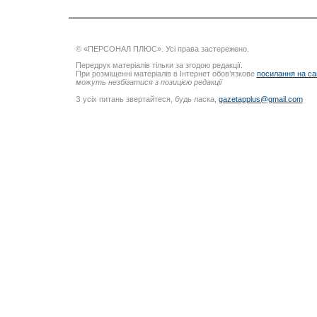
© «ПЕРСОНАЛ ПЛЮС». Усі права застережено.
Передрук матеріалів тільки за згодою редакції.
При розміщенні матеріалів в Інтернет обов’язкове
посилання на са
можуть незбігатися з позицією редакції
З усіх питань звертайтеся, будь ласка,
gazetapplus@gmail.com