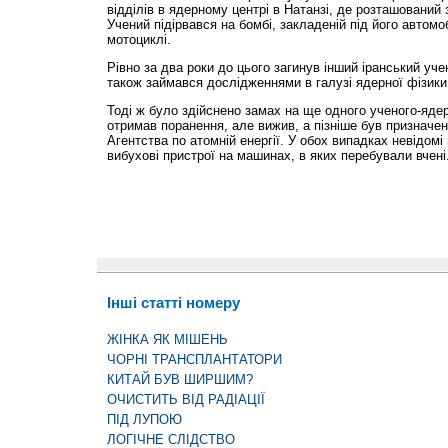
відділів в ядерному центрі в Натанзі, де розташований
Учений підірвався на бомбі, закладеній під його автом
мотоциклі.
Рівно за два роки до цього загинув інший іранський уч
також займався дослідженнями в галузі ядерної фізики
Тоді ж було здійснено замах на ще одного ученого-яде
отримав поранення, але вижив, а пізніше був призначен
Агентства по атомній енергії. У обох випадках невідом
вибухові пристрої на машинах, в яких перебували вчені
Інші статті номеру
ЖІНКА ЯК МІШЕНЬ
ЧОРНІ ТРАНСПЛАНТАТОРИ
КИТАЙ БУВ ШИРШИМ?
ОЧИСТИТЬ ВІД РАДІАЦІЇ
ПІД ЛУПОЮ
ЛОГІЧНЕ СЛІДСТВО