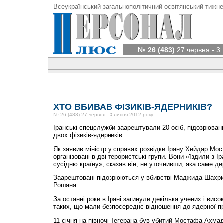
Всеукраїнський загальнополітичний освітянський тижне
№ 26 (483)
27 червня - 3
ХТО ВБИВАВ ФІЗИКІВ-ЯДЕРНИКІВ?
№ 26 (483) 27 червня - 3 липня 2012 року
Іранські спецслужби заарештували 20 осіб, підозрюван
двох фізиків-ядерників.
Як заявив міністр у справах розвідки Ірану Хейдар Мос
організовані в дві терористські групи. Вони «їздили з Ір
сусідню країну», сказав він, не уточнивши, яка саме де
Заарештовані підозрюються у вбивстві Маджида Шахр
Рошана.
За останні роки в Ірані загинули декілька учених і вис
таких, що мали безпосереднє відношення до ядерної пр
11 січня на півночі Тегерана був убитий Мостафа Ахма