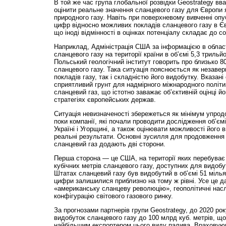
В той же час група глобальної розвідки Geo­strategy вв
оцінити реальне значення сланцевого газу для Європи я
природного газу. Навіть при поверхневому вивченні опу
цифр від­носно можливих покладів сланцевого газу в Єв
що іноді відмінності в оцінках потенціалу складає до сот
Наприклад, Адміністрація США за інформацією в област
сланцевого газу на території країни в об’ємі 5,3 трильйо
Польський геологічний інститут говорить про близько 80
сланцевого газу. Така ситуація пояснюється як незав
покладів газу, так і складністю його видобутку. Вказан
сприятливий грунт для надмірного міжнародного політи
сланцевий газ, що істотно заважає об’єктивній оцінці й
стратегіях європейських держав.
Ситуація невизначеності збережеться як мінімум упрод
поки компанії, які почали проводити дослідження об’єм
Україні і Угорщині, а також оцінювати можливості його 
реальні результати. Основні зусилля для продовження 
сланцевий газ додають дві сторони.
Перша сторона — це США, на території яких перебуває 
кубічних метрів сланцевого газу, доступних для видобу
Штатах сланцевий газу був видобутий в об’ємі 51 мільяр
цифри залишилися приблизно на тому ж рівні. Усе це д
«американську сланцеву революцію», геополітичні насл
конфігурацію світового газового ринку.
За прогнозами партнерів групи Geostrategy, до 2020 р
видобуток сланцевого газу до 100 млрд куб. метрів, що
найбільшим експортером цього виду палива. Враховуюч