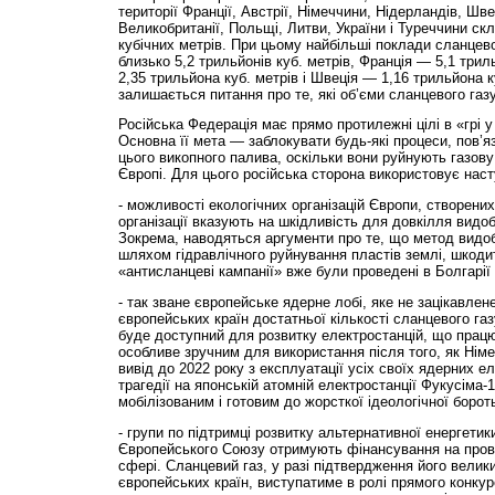
території Франції, Австрії, Німеччини, Нідерландів, Швеці
Великобританії, Польщі, Литви, України і Туреччини ск
кубічних метрів. При цьому найбільші поклади сланце
близько 5,2 трильйонів куб. метрів, Франція — 5,1 трил
2,35 трильйона куб. метрів і Швеція — 1,16 трильйона к
залишається питання про те, які об’єми сланцевого газ
Російська Федерація має прямо протилежні цілі в «грі у
Основна її мета — заблокувати будь-які процеси, пов’я
цього викопного палива, оскільки вони руйнують газов
Європі. Для цього російська сторона використовує наст
- можливості екологічних організацій Європи, створених
організації вказують на шкідливість для довкілля видоб
Зокрема, наводяться аргументи про те, що метод видоб
шляхом гідравлічного руйнування пластів землі, шкоди
«антисланцеві кампанії» вже були проведені в Болгарії 
- так зване європейське ядерне лобі, яке не зацікавлен
європейських країн достатньої кількості сланцевого га
буде доступний для розвитку електростанцій, що працю
особливе зручним для використання після того, як Німе
вивід до 2022 року з експлуатації усіх своїх ядерних ел
трагедії на японській атомній електростанції Фукусіма-
мобілізованим і готовим до жорсткої ідеологічної борот
- групи по підтримці розвитку альтернативної енергетики
Європейського Союзу отримують фінансування на пров
сфері. Сланцевий газ, у разі підтвердження його велики
європейських країн, виступатиме в ролі прямого конку