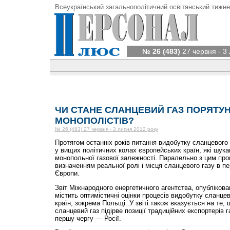
Всеукраїнський загальнополітичний освітянський тижне
№ 26 (483)
27 червня - 3
ЧИ СТАНЕ СЛАНЦЕВИЙ ГАЗ ПОРЯТУН
МОНОПОЛІСТІВ?
№ 26 (483) 27 червня - 3 липня 2012 року
Протягом останніх років питання видобутку сланцевого
у вищих політичних колах європейських країн, які шу
монопольної газової залежності. Паралельно з цим пр
визначенням реальної ролі і місця сланцевого газу в п
Європи.
Звіт Міжнародного енергетичного агентства, опублікован
містить оптимістичні оцінки процесів видобутку сланцев
країн, зокрема Польщі. У звіті також вказується на те, 
сланцевий газ підірве позиції традиційних експортерів 
першу чергу — Росії.