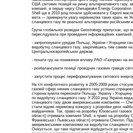
США світових позицій на ринку альтернативного газу, а
компанії, в першу чергу Chesapeake Energy Corporation, 
Shell ще в 2010 році почали здійснювати у Європі масов
мета — привернути увагу керівництва таких країн, як У
сланцевого газу як реальної альтернативи російським е
Група глобальної розвідки Geostrategy припускає, що 
переслідувала при проведенні інформаційних кампаній д
- запропонувати урядам Польщі, України і Угорщини свої
видобутку сланцевого газу, закріпившись тим самим на
Центральноєвропейських держав;
- почати гру на пониження впливу РАО «Газпром» на ен
- розбалансувати позиції провідних газових гравців світ
- запустити процес переформатування світового енерго
На тлі конфліктного розвитку в 2005-2009 роках стосунк
газовій сфері чинник сланцевого газу успішно спрацюва
сторона зуміла переконати Польщу, Україну і Угорщину 
по видобутку сланцевого газу. У 2010 році Україна видал
сланцевого газу двом американським компаніям — Chevro
стали відомі переможці конкурсу з розробки двох найбі
майданчиків. Так, право на розробку Юзовської газової
області) отримала компанія Shell, а право на розробку О
Франківська і Львівська області) отримала Chevron. Під
американськими компаніями на видобуток сланцевого га
Очікується, що таке підписання відбудеться до кінця по