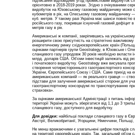
підписання відповідних угод промисловий видобуток сл
орієнтовно в 2018-2019 роках. Згідно з очікуваними се
видобуток на Юзовському газовому майданчику може ск
кубометрів в рік, на Олеському газовому майданчику —
куб. метрів. У такому разі Україна має шанси повністю 
російського газу, покривши існуючий газовий дефіцит в 
метрів газу в рік.
Американські ж компанії, закріпившись на українському
розширити свою присутність на стратегічно важливому 
енергетичному ринку східноєвропейських країн (Польща
оцінками партнерів групи Geostrategy, в Юзовське і Ол
сланцевого газу упродовж 30 років необхідно вкласти інв
млрд. доларів США. Об’єми інвестицій залежать від рез
і початкового видобутку. Geostrategy вже висувала про
створення чотиристороннього газотранспортного консор
України, Європейського Союзу і США. Саме прихід на 
американських компаній — як реального гравця — ство
підстави для залучення американської сторони для уч
газотранспортному консорціумі по транспортуванню при
страховка».
За оцінками американської Адміністрації з питань інфор
території України можуть зберігатися від 1,1 до 3 триль
сланцевого газу, доступного для видобутку.
Для довідки:
найбільші поклади сланцевого газу в Євро
Австрії, Великобританії, Угорщини, Німеччини, Польщі, 
Не менш вражаючими є узагальнені цифри покладів сла
на території європейських країн. Так, загальний об’єм с