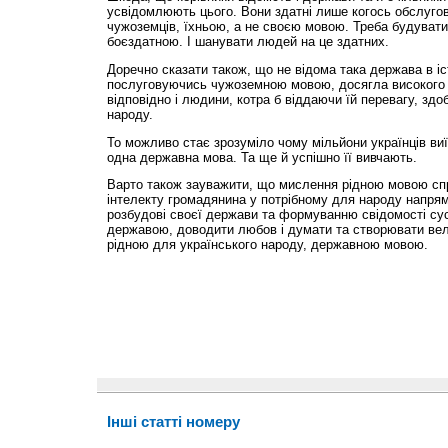
усвідомлюють цього. Вони здатні лише когось обслугов
чужоземців, їхньою, а не своєю мовою. Треба будувати
боєздатною. І шанувати людей на це здатних.
Доречно сказати також, що не відома така держава в істо
послуговуючись чужоземною мовою, досягла високого е
відповідно і людини, котра б віддаючи їй перевагу, здо
народу.
То можливо стає зрозуміло чому мільйони українців в
одна державна мова. Та ще й успішно її вивчають.
Варто також зауважити, що мислення рідною мовою сп
інтелекту громадянина у потрібному для народу напрямку
розбудові своєї держави та формуванню свідомості сус
державою, доводити любов і думати та створювати вели
рідною для українського народу, державною мовою.
Інші статті номеру