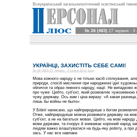
Всеукраїнський загальнополітичний освітянський тижне
№ 26 (483)
27 червня - 3
УКРАЇНЦІ, ЗАХИСТІТЬ СЕБЕ САМІ!
№ 26 (483) 27 червня - 3 липня 2012 року
Мова кожного народу є не тільки засіб спілкування, але 
природи, спосіб мислення при народженні ідеї художнь
обличчя та образ певного народу, нації. Не випадково
про чуже. Цебто, суб’єкт, який розмовляє чужоземною 
чужу державу. Ось вам і ціна виразу: «А какая разница,
лишь бы войны не было».
У Біблії написано, що найприродніше з богом розмовл
Отже, найприродніше можна розвивати державу на мові
суб’єкт, а не на багатьох мовах. Цебто, на мові народу 
мови держави, та ігнорує й зневажає корінний народ з
людям важко влаштуватися на будь-яку роботу, а про 
зась. У нас все навпаки.