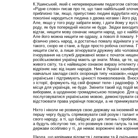
К.Ушинський, який є неперевершеним педагогом світовог
«Рідне слово» писав про те, що таке найбільший злочи
приблизно так, якщо, припустимо людині відрубати ногу
поколінні народиться людина з двома ногами і його рі
Але, якщо у того роду забрати мову, і дати йому у вуст
роду, як був попередній ніколи не буде. Звідки виходи
відтак, нищити мову означає нищити народ, що є найб
Але його можна нищити не одразу, а поволі й помалу. 
фізично увесь народ, а достатньо помалу віднімати у нь
такого, скоро не стане, а буде просто робоча скотина. 
нищити сім’ю, а лише зігнорувати дружину або чоловіка і
ігнорування на службі державної мови є початок нищенн
російськомовні українці мають це знати. Мова, це те, щ
живого світу, та є найвищою ознакою виразу інтелекту
відрізняє нас від інших народів. Нині в Україні хазяйн
навчальні заклади своїх охоронців типу «казаків»,«каде
українське і підтримують цінності поневолювачів. Внос
з історії, формують під свій формат теле- і радіоефір. 
місця для українців, не буде. Змінити такий хід подій 
виборами, а щоденною громадянською позицією. Для ць
послуговуватися українською мовою, демонструвати св
відстоювати права українця повсюди, а не принижувати
Ніхто і ніколи не розвинув свою державу на іноземній м
першу чергу будуть спрямовувати свій розум і талант н
свого народу, а ті, що байдужі до цих питань і проблем
а будуть обслугою тих, хто розвинув свою галузь та інв
держави особливо у ті, де немає ворожнечі між корінни
Шкода, що керівники відомств і держави та й очільники 