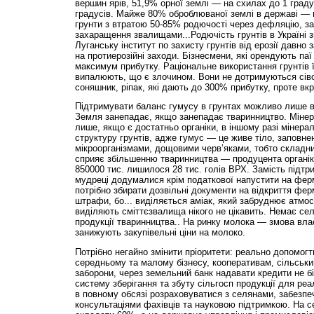
вершин ярів, 51,9% орної землі — на схилах до 1 граду
градусів. Майже 80% оброблюваної землі в державі — ц
грунти з втратою 50-85% родючості через дефляцію, з
захаращення звалищами...Родючість грунтів в Україні з
Луганську інститут по захисту грунтів від ерозії давно
на протиерозійні заходи. Бізнесмени, які орендують паї
максимум прибутку. Раціональне використання грунтів 
випалюють, що є злочином. Вони не дотримуються сівозм
соняшник, ріпак, які дають до 300% прибутку, проте в
Підтримувати баланс гумусу в грунтах можливо лише в
Земля занепадає, якщо занепадає тваринництво. Міне
лише, якщо є достатньо органіки, в іншому разі мінера
структуру грунтів, адже гумус — це живе тіло, заповне
мікроорганізмами, дощовими черв’яками, тобто складни
сприяє збільшенню тваринництва — продуцента органіки
850000 тис. лишилося 28 тис. голів ВРХ. Замість підтр
мудреці додумалися крім податкової напустити на ферм
потрібно збирати дозвільні документи на відкриття фер
штрафи, бо... виділяється аміак, який забруднює атмос
виділяють сміттєзвалища нікого не цікавить. Немає сел
продукції тваринництва.. На ринку молока — змова влас
занижують закупівельні ціни на молоко.
Потрібно негайно змінити пріоритети: реально допомог
середньому та малому бізнесу, кооперативам, сільськи
заборони, через земельний банк надавати кредити не б
систему зберігання та збуту сільгосп продукції для реа
в повному обсязі розраховуватися з селянами, забезпе
консультаціями фахівців та науковою підтримкою. На 