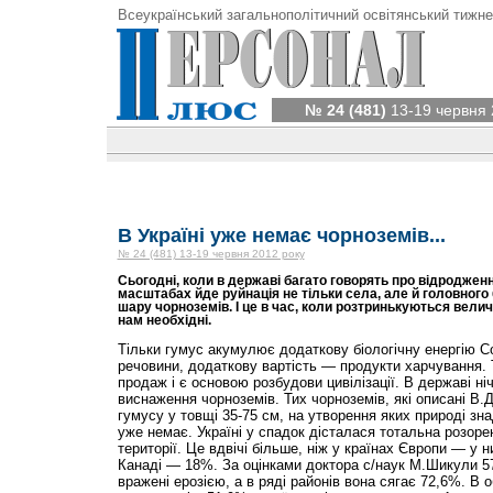
Всеукраїнський загальнополітичний освітянський тижне
№ 24 (481)
13-19 червня 
В Україні уже немає чорноземів...
№ 24 (481) 13-19 червня 2012 року
Сьогодні, коли в державі багато говорять про відроджен
масштабах йде руйнація не тільки села, але й головного
шару чорноземів. І це в час, коли розтринькуються величе
нам необхідні.
Тільки гумус акумулює додаткову біологічну енергію Сон
речовини, додаткову вартість — продукти харчування. 
продаж і є основою розбудови цивілізації. В державі ні
виснаження чорноземів. Тих чорноземів, які описані В.
гумусу у товщі 35-75 см, на утворення яких природі зн
уже немає. Україні у спадок дісталася тотальна розоре
території. Це вдвічі більше, ніж у країнах Європи — у н
Канаді — 18%. За оцінками доктора с/наук М.Шикули 5
вражені ерозією, а в ряді районів вона сягає 72,6%. В 