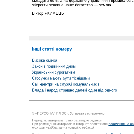
складати 60%, а на державне управління і промислові
зберегти основне наше багатство — землю.
Віктор ЯКИМЕЦЬ
Інші статті номеру
Висока оцінка
Закон з подвійним дном
Український сурогатизм
Стосунки мають бути тіснішими
Call -центри на службі комунальників
Влада і народ страшно далекі один від одного
© «ПЕРСОНАЛ ПЛЮС». Усі права застережено.
Передрук матеріалів тільки за згодою редакції.
При розміщенні матеріалів в Інтернет обов’язкове
посилання на са
можуть незбігатися з позицією редакції