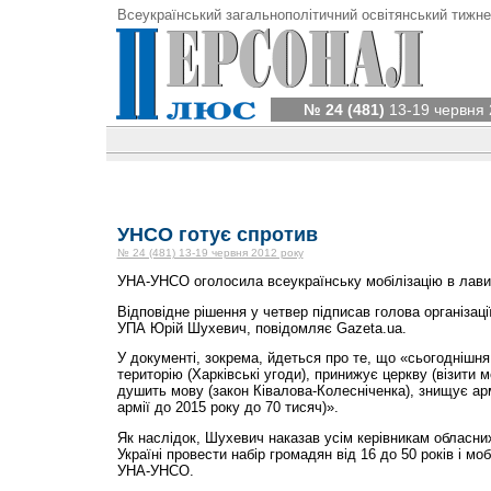
Всеукраїнський загальнополітичний освітянський тижне
№ 24 (481)
13-19 червня 
УНСО готує спротив
№ 24 (481) 13-19 червня 2012 року
УНА-УНСО оголосила всеукраїнську мобілізацію в лави о
Відповідне рішення у четвер підписав голова організац
УПА Юрій Шухевич, повідомляє Gazeta.ua.
У документі, зокрема, йдеться про те, що «сьогоднішня
територію (Харківські угоди), принижує церкву (візити м
душить мову (закон Ківалова-Колесніченка), знищує ар
армії до 2015 року до 70 тисяч)».
Як наслідок, Шухевич наказав усім керівникам обласни
Україні провести набір громадян від 16 до 50 років і моб
УНА-УНСО.