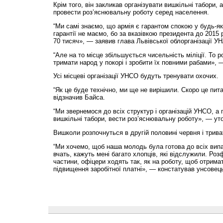
Крім того, він закликав організувати вишкільні табори,
провести роз’яснювальну роботу серед населення.
“Ми самі знаємо, що армія є гарантом спокою у будь-як
гарантії не маємо, бо за вказівкою президента до 2015
70 тисяч», — заявив глава Львівської облорганізації 
“Але на то місце збільшується чисельність міліції. То 
тримати народ у покорі і зробити їх повними рабами», —
Усі місцеві організації УНСО будуть тренувати охочих.
“Як це буде технічно, ми ще не вирішили. Скоро це пит
відзначив Байса.
“Ми звернемося до всіх структур і організацій УНСО, а
вишкільні табори, вести роз’яснювальну роботу», — уто
Вишколи розпочнуться в другій половині червня і трива
“Ми хочемо, щоб наша молодь була готова до всіх випад
вчать, кажуть мені багато хлопців, які відслужили. Ро
частини, офіцери ходять так, як на роботу, щоб отримат
підвищення заробітної платні», — констатував унсовец