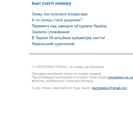
Інші статті номеру
Знову поступилися інтересами
А ти хочеш стати румуном?
Перемога над швецією об’єднала Україну
Знизили споживання
В Україні 54 мільйони кубометрів сміття!
Український сурогатизм
© «ПЕРСОНАЛ ПЛЮС». Усі права застережено.
Передрук матеріалів тільки за згодою редакції.
При розміщенні матеріалів в Інтернет обов’язкове
посилання на са
можуть незбігатися з позицією редакції
З усіх питань звертайтеся, будь ласка,
gazetapplus@gmail.com