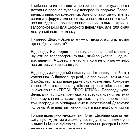
Глибинне, мало не генетичне коріння інтелектуального п
детально проаналізували у попередніх подачах. Зараз, 
вельми виразної конкретики. Але спочатку замість епіг
репліки з форуму одного тематичного кінознавчого сайт
про що йдеться: обговорювався новий фільм, котрий оф
запропонований для широкого перегляду, але для скачу
доступний всім і кожному.
Питання: Щодо «Вконтакте» — от цікаво, а хто їм дозв
ще не був у прокаті?
Відповідь: Викладають користувачі соціальної мережі. 
шукати по телепрограмі фільм, який зацікавив — однак 
викладений. А дозволу ніхто ні у кого не спитає — інфо
про авторське право не діє.
Відповідь дав рядовий користувач Інтернету — з його,
халявника. А йшлося, до речі, не про якийсь там амери
блокбастер, а про наше рідне українське кіно. Конкрет
телевізійного міні-серіалу «За загадкових обставин», в
кінокомпанією «FRESH PRODUCTION». Попереду була 
фільмами, успішна прем’єра на всеукраїнських телекан
Першому каналі, а також, що взагалі унікально для нашо
три нагороди на міжнародному кінофестивалі Детектив
головна. Але наші вітчизняні пірати вже подбали про св
Голова правління кінокомпанії Олег Щербина сказав н
ситуацію. Адже ми живемо у постіндустріальному суспі
більше і більше відіграють не сировинні ресурси і навіт
найдорожча з нових технологій.