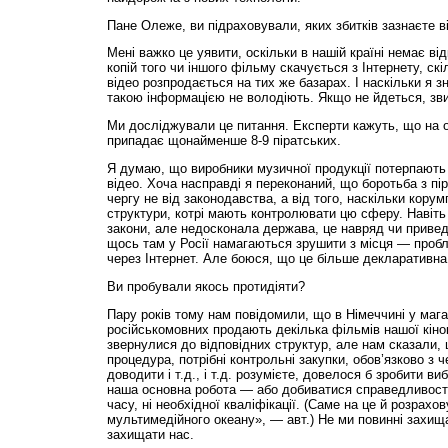
Пане Олеже, ви підраховували, яких збитків зазнаєте в
Мені важко це уявити, оскільки в нашій країні немає від
копій того чи іншого фільму скачується з Інтернету, ск
відео розпродається на тих же базарах. І наскільки я з
такою інформацією не володіють. Якщо не йдеться, зви
Ми досліджували це питання. Експерти кажуть, що на о
припадає щонайменше 8-9 піратських.
Я думаю, що виробники музичної продукції потерпають 
відео. Хоча насправді я переконаний, що боротьба з п
чергу не від законодавства, а від того, наскільки корум
структури, котрі мають контролювати цю сферу. Навіть
закони, але недосконала держава, це навряд чи привед
щось там у Росії намагаються зрушити з місця — пробл
через Інтернет. Але боюся, що це більше декларативна 
Ви пробували якось протидіяти?
Пару років тому нам повідомили, що в Німеччині у маг
російськомовних продають декілька фільмів нашої кіно
звернулися до відповідних структур, але нам сказали,
процедура, потрібні контрольні закупки, обов’язково з 
доводити і т.д., і т.д. розумієте, довелося б зробити в
наша основна робота — або добиватися справедливості.
часу, ні необхідної кваліфікації. (Саме на це й розрах
мультимедійного океану», — авт.) Не ми повинні захищ
захищати нас.