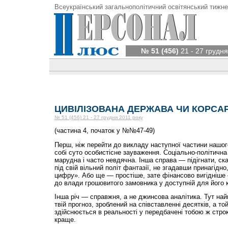
Всеукраїнський загальнополітичний освітянський тижне
№ 51 (456)
21 - 27 грудня
ЦИВІЛІЗОВАНА ДЕРЖАВА ЧИ КОРСА
№ 51 (456) 21 - 27 грудня 2011 року
(частина 4, початок у №№47-49)
Перш, ніж перейти до викладу наступної частини нашо
собі суто особистісне зауваження. Соціально-політичн
марудна і часто невдячна. Інша справа — підігнати, скаж
під свій вільний політ фантазії, не згадавши принагідно
цифру». Або ще — простіше, зате фінансово вигідніше
до влади грошовитого замовника у доступній для його 
Інша річ — справжня, а не джинсова аналітика. Тут на
твій прогноз, зроблений на співставленні десятків, а то
здійснюється в реальності у передбачені тобою ж стр
краще.