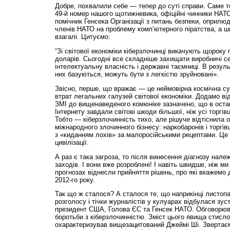
Добре, похвалили себе — тепер до суті справи. Саме то
49-й номер нашого щотижневика, офіційні чинники НАТ
помічник Генсека Організації з питань безпеки, оприлю
членів НАТО на проблему комп’ютерного піратства, а 
взагалі. Цитуємо:
“Зі світової економіки кіберзлочинці викачують щор
доларів. Сьогодні все складніше захищати виробничі се
інтелектуальну власність і державні таємниці. В результ
них базуються, можуть бути з легкістю зруйновані».
Звісно, перше, що вражає — це неймовірна космічна сум
втрат легальних галузей світової економіки. Додамо ві
ЗМІ до вищенаведеного комюніке зазначено, що в останн
Інтернету завдали світові шкоди більшої, ніж усі торгівц
Тобто — кіберзлочинність тихо, але рішуче відтіснила о
міжнародного злочинного бізнесу: наркобаронів і торгів
з «киданням лохів» за малоросійськими рецептами. Це 
цивілізації.
А раз є така загроза, то після винесення діагнозу нале
заходів. І вони вже розроблені! І навіть швидше, ніж ми
прогнозах віднесли прийняття рішень, про які вкажемо 
2012-го року.
Так що ж сталося? А сталося те, що наприкінці листопа
розголосу і тічки журналістів у кулуарах відбулася зус
президент США, Голова ЄС та Генсек НАТО. Обговор
боротьби з кіберзлочинністю. Зміст цього явища стисло
охарактеризував вищезацитований Джеймі Ші. Звертаєм