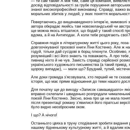
— ти сам такий! А між тим, саме ця компанія, виявляє
досвід відповідальності за грубе порушення авторських
знаної високопрофесійної виконавиці. Справді, важко 
моральних збитків у людей, у яких поняття моральності
Повертаючись до вищенаведеного інтерв’ю, мимоволі з
автора обкрадає якийсь там новозеландський чи австра
ще можна якось втішатися, що бодай у такий спосіб пр
вдома, а й на Антиподах. А коли тебе роздягають свої?
Справжня подія в літературному житті цього року, поза 
довгоочікуваної прозової книги Ліни Костенко. Але ж н
годуй, тільки дай сусідові в борщ плюнути. Особливо, 
розумніший і всі його знають та поважають. А про тебе
пивниці ніхто й не чув. Замість справді серйозної роз
українського художнього письменства (а такий привід, я
щороку випадає), — мали що? Брудний, тупий, містечк
Але доки громада з’ясовувала, хто перший не те сказа
історія, що має пряме відношення до теми нашого досл
Для початку ще до виходу «Записок самашедшого» якіс
вправно склепали і швиденько розпродали чималенький
поезій Ліни Костенко. Звісно, вона про це не мала поня
після презентації роману з’явилися його піратські версі
було видно неозброєним оком.
І що? А нічого!
Останнього цвяха в труну сподівання зробити видання
нашому бідненькому культурному житті, а й вдалим ко