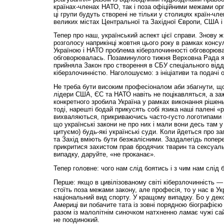
країнах-членах НАТО, так і поза офіційними межами орг
ці групи будуть створені не тільки у столицях країн-чле
великих містах Центральної та Західної Європи, США і
Тепер про наш, український аспект цієї справи. Знову ж
розголосу наприкінці жовтня цього року в рамках консул
Україною і НАТО проблема кіберзлочинності обговорювал
обговорювалась. Позаминулого тижня Верховна Рада як
прийняла Закон про створення в СБУ спеціального відді
кіберзлочинністю. Наголошуємо: з ініціативи та подачі 
Не треба бути високим професіоналом аби збагнути, щ
лідери США, ЄС та НАТО навіть не поцікавляться, а за
конкретного зробила Україна у рамках виконання рішень
тоді, нарешті бодай прикусять собі язика наші палені «р
вихваляються, прикриваючись часто-густо логотипами 
що українські закони не про них і мали вони десь там у
цитуємо) будь-які українські суди. Коли йдеться про за
та Захід вміють бути безжалісними. Заздалегідь попе
прикритися захистом прав бродячих тварин та сексуал
випадку, даруйте, «не проканає».
Тепер головне: чого нам слід боятись і з чим нам слід 
Перше: якщо в цивілізованому світі кіберзлочинність —
стоїть поза межами закону, але професія, то у нас в Укр
національний вид спорту. У кращому випадку. Бо у деко
Америці ви побачите тата із зовні порядною біографією
разом із малолітнім синочком натхненно ламає чужі са
не поодинокий.