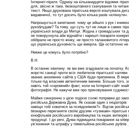
Інтернет-пірати. Одразу на кільканадцяти відомих піра
для, звісно ж таки, безкоштовного скачування та читан
текст. Якщо друкована піратська версія коштувала десь
видавничої, то тут досить було кілька разів «клікнути».
Напрошується запитання: чому це зійшло з рук і книжко
рукоблудам? Та тому, що суть тут не лише в самих пірат
української влади до Митця. Жодна з громадських та д
не поворухнула аби віднайти і нарешті покарати конкрет
обібрали не просто жінку, не просто талановитого літера
що українська духовність ще вмерла. Ще остаточно не
Невже це комусь було потрібно?
В.Н.
В останню хвилину: як ми вже згадували на початку, 
жорсткі санкції проти всіх любителів піратської халяви.
званих анонімних сайтів у США буде припинена. В мер
тільки під власним автентичним іменем. Більше того,
навіть той «скромний» факт, коли на Інтернет-сайт зна
фотографія. Не кажучи вже про приховування судимосте
Майже синхронно з цією подією схожі поправки до зако
російська Державна Дума. Як сказав один з ініціаторів
навіщо тобі ховатися за псевдонімом?». Відтак російсь
безкарно переганяти своїм друзям «тузикам» піратські 
кінофільмів російського виробництва та інших витворів 
продукції. І до речі, Дума підвищила покарання за кібе
ув’язнення та штрафу у півмільйона російських рублів..