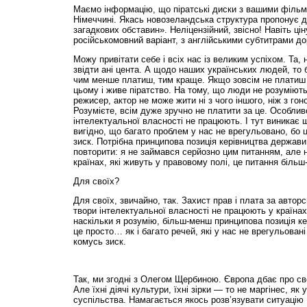
Маємо інформацію, що піратські диски з вашими фільм
Німеччині. Якась новозеландська структура пропонує 
загадкових обставин». Неліцензійний, звісно! Навіть ці
російськомовний варіант, з англійськими субтитрами д
Можу привітати себе і всіх нас із великим успіхом. Та,
звідти ані цента. А щодо наших українських людей, то 
чим менше платиш, тим краще. Якщо зовсім не платиш 
цьому і живе піратство. На тому, що люди не розуміють
режисер, актор не може жити ні з чого іншого, ніж з гон
Розумієте, всім дуже зручно не платити за це. Особлив
інтелектуальної власності не працюють. І тут виникає
вигідно, що багато проблем у нас не врегульовано, бо
зиск. Потрібна принципова позиція керівництва держави.
повторити: я не займався серйозно цим питанням, але на
країнах, які живуть у правовому полі, це питання більш
Для своїх?
Для своїх, звичайно, так. Захист прав і плата за авторс
твори інтелектуальної власності не працюють у країнах 
наскільки я розумію, більш-менш принципова позиція ке
це просто… як і багато речей, які у нас не врегульован
комусь зиск.
Так, ми згодні з Олегом Щербиною. Європа дбає про св
Але їхні діячі культури, їхні зірки — то не маргінес, як 
суспільства. Намагається якось розв’язувати ситуацію