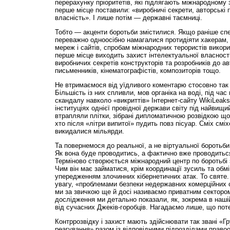
перерахунку пріоритетів, які підлягають міжнародному з
перше місце поставили: «виробничі секрети, авторські 
власність». І лише потім — державні таємниці.
Тобто — акценти боротьби змістилися. Якщо раніше сп
переважно одноосібно намагалися протидіяти хакерам,
мереж і сайтів, спробам міжнародних терористів викорис
перше місце виходить захист інтелектуальної власності
виробничих секретів конструкторів та розробників до а
письменників, кінематографістів, композиторів тощо.
Не втримаємося від уїдливого коментарю стосовно так 
Більшість із них спливли, мов органіка на воді, під час
скандалу навколо «викриттів» Інтернет-сайту WikiLeaks
інституціях однієї провідної держави світу під найвищи
втрапляли плітки, зібрані дипломатичною розвідкою щод
хто після «літри випитої» пудить повз пісуар. Сміх сміх
викидалися мільярди.
Та повернемося до реальної, а не віртуальної боротьб
Як вона буде проводитись, а фактично вже проводить
Терміново створюється міжнародний центр по боротьбі 
Чим він має займатися, крім координації зусиль та обм
упередженням злочинних кібернетичних атак. То святе.
увагу, «проблемами безпеки недержавних комерційних с
ми за звичкою ще й досі називаємо приватним сектором
дослідження ми детально показали, як, зокрема в нашій
від сучасних Джеків-горобців. Нагадаємо лише, що пот
Контррозвідку і захист мають здійснювати так звані «Гру
реагування» разом із відповідними підрозділами право