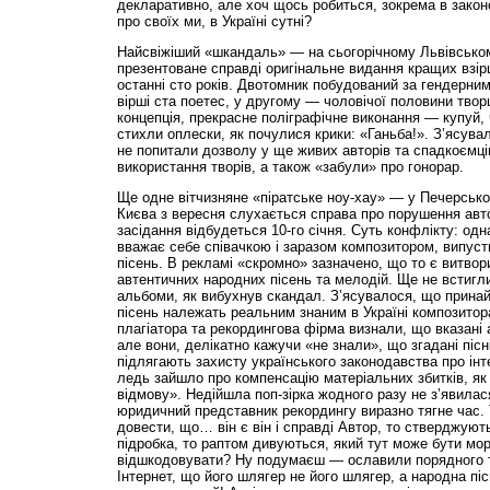
декларативно, але хоч щось робиться, зокрема в законо
про своїх ми, в Україні сутні?
Найсвіжіший «шкандаль» — на сьогорічному Львівськ
презентоване справді оригінальне видання кращих взірці
останні сто років. Двотомник побудований за гендерни
вірші ста поетес, у другому — чоловічої половини творц
концепція, прекрасне поліграфічне виконання — купуй,
стихли оплески, як почулися крики: «Ганьба!». З’ясува
не попитали дозволу у ще живих авторів та спадкоємці
використання творів, а також «забули» про гонорар.
Ще одне вітчизняне «піратське ноу-хау» — у Печерсько
Києва з вересня слухається справа про порушення авт
засідання відбудеться 10-го січня. Суть конфлікту: од
вважає себе співачкою і заразом композитором, випуст
пісень. В рекламі «скромно» зазначено, що то є витво
автентичних народних пісень та мелодій. Ще не встигл
альбоми, як вибухнув скандал. З’ясувалося, що принай
пісень належать реальним знаним в Україні композитор
плагіатора та рекордингова фірма визнали, що вказані 
але вони, делікатно кажучи «не знали», що згадані пісн
підлягають захисту українського законодавства про інт
ледь зайшло про компенсацію матеріальних збитків, як 
відмову». Недійшла поп-зірка жодного разу не з’явилася
юридичний представник рекордингу виразно тягне час. 
довести, що… він є він і справді Автор, то стверджую
підробка, то раптом дивуються, який тут може бути мор
відшкодовувати? Ну подумаєш — ославили порядного т
Інтернет, що його шлягер не його шлягер, а народна пі