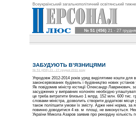
Всеукраїнський загальнополітичний освітянський тижне
№ 51 (456)
21 - 27 грудня
ЗАБУДУЮТЬ В’ЯЗНИЦЯМИ
№ 51 (456) 21 - 27 грудня 2011 року
Упродовж 2012-2014 років уряд виділятиме кошти для 
законсервованих будівель і будівництво нових установ
Як повідомив міністр юстиції Олександр Лавринович, з
засуджених у виправних колоніях необхідно улаштувати
це треба витратити близько 1 млрд. 152 млн. 600 тис. г
словами міністра, дозволить створити додаткові місця
також поліпшити умови їх змісту. Адже нині норма, за 
повинно доводитися 4 кв. м площі, не виконується. Не
України Микола Азаров заявив про рекордну кількість п