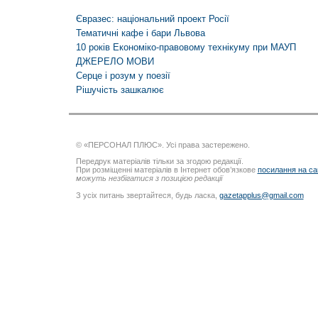
Євразес: національний проект Росії
Тематичні кафе і бари Львова
10 років Економіко-правовому технікуму при МАУП
ДЖЕРЕЛО МОВИ
Серце і розум у поезії
Рішучість зашкалює
© «ПЕРСОНАЛ ПЛЮС». Усі права застережено.
Передрук матеріалів тільки за згодою редакції.
При розміщенні матеріалів в Інтернет обов’язкове
посилання на са
можуть незбігатися з позицією редакції
З усіх питань звертайтеся, будь ласка,
gazetapplus@gmail.com