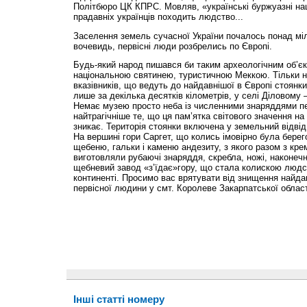
Політбюро ЦК КПРС. Мовляв, «українські буржуазні нац
прадавніх українців походить людство...
Заселення земель сучасної України почалось понад міл
вочевидь, первісні люди розбрелись по Європі.
Будь-який народ пишався би таким археологічним об’єк
національною святинею, туристичною Меккою. Тільки не
вказівників, що ведуть до найдавнішої в Європі стоянк
лише за декілька десятків кілометрів, у селі Діловому
Немає музею просто неба із численними знаряддями пе
найтрагічніше те, що ця пам’ятка світового значення н
зникає. Територія стоянки включена у земельний відвід
На вершині гори Саргет, що колись імовірно була берег
щебеню, гальки і каменю андезиту, з якого разом з кре
виготовляли рубаючі знаряддя, скребла, ножі, наконечн
щебневий завод «з’їдає»гору, що стала колискою людс
континенті. Просимо вас врятувати від знищення найда
первісної людини у смт. Королеве Закарпатської област
Інші статті номеру