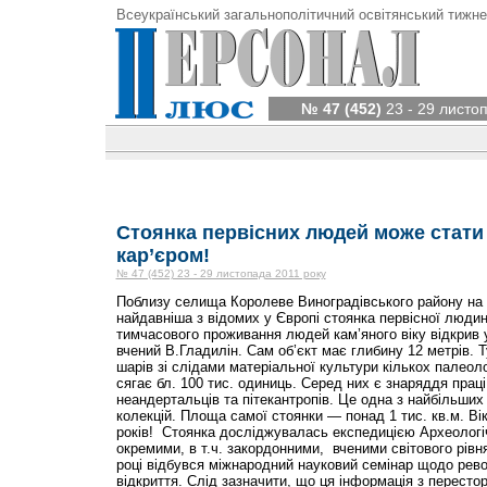
Всеукраїнський загальнополітичний освітянський тижне
№ 47 (452)
23 - 29 листо
Стоянка первісних людей може стат
кар’єром!
№ 47 (452) 23 - 29 листопада 2011 року
Поблизу селища Королеве Виноградівського району на 
найдавніша з відомих у Європі стоянка первісної людин
тимчасового проживання людей кам’яного віку відкрив 
вчений В.Гладилін. Сам об’єкт має глибину 12 метрів. 
шарів зі слідами матеріальної культури кількох палеол
сягає бл. 100 тис. одиниць. Серед них є знаряддя праці
неандертальців та пітекантропів. Це одна з найбільших
колекцій. Площа самої стоянки — понад 1 тис. кв.м. В
років! Стоянка досліджувалась експедицією Археолог
окремими, в т.ч. закордонними, вченими світового рівн
році відбувся міжнародний науковий семінар щодо рево
відкриття. Слід зазначити, що ця інформація з пересто