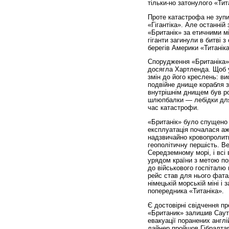
тільки-но затонулого «Тита
Проте катастрофа не зуп
«Гігантіка». Але останній
«Британік» за етичними мі
гіганти загинули в битві з
берегів Америки «Титанік
Спорудження «Британіка» 
досягла Хартленда. Щоб ун
змін до його креслень: в
подвійне днище корабля зр
внутрішнім днищем був роз
шлюпбалки — лебідки для 
час катастрофи.
«Британік» було спущено 
експлуатація почалася аж 
надзвичайно кровопролитн
геополітичну першість. Вел
Середземному морі, і всі
урядом країни з метою по
до військового госпіталю 
рейс став для нього фата
німецькій морській міні і
попередника «Титаніка».
Є достовірні свідчення пр
«Британик» залишив Саут
евакуації поранених англі
лайнер пройшов Гібралтар