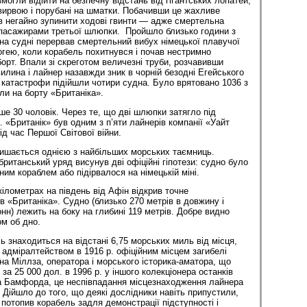
змогли відійти на безпечну відстань від гігантських лопатей,
 вирвою і порубані на шматки. Побачивши це жахливе
в негайно зупинити ходові гвинти — адже смертельна
 пасажирами третьої шлюпки. Пройшло близько години з
я на судні перервав смертельний вибух німецької плавучої
погею, коли корабель похитнувся і почав нестримно
орт. Впали зі скреготом величезні труби, розчавивши
илина і лайнер назавжди зник в чорній безодні Егейського
 катастрофи підійшли чотири судна. Було врятовано 1036 з
и на борту «Британіка».
ше 30 чоловік. Через те, що дві шлюпки затягло під
 «Британік» був одним з п’яти лайнерів компанії «Уайт
д час Першої Світової війни.
лишається однією з найбільших морських таємниць.
британський уряд висунув дві офіційні гіпотези: судно було
им кораблем або підірвалося на німецькій міні.
кілометрах на південь від Афін відкрив точне
в «Британіка». Судно (близько 270 метрів в довжину і
нн) лежить на боку на глибині 119 метрів. Добре видно
м об дно.
ь знаходиться на відстані 6,75 морських миль від місця,
адміралтейством в 1916 р. офіційним місцем загибелі
а Міллза, оператора і морського історика-аматора, що
за 25 000 дол. в 1996 р. у іншого колекціонера останків
а Бамфорда, це неспівпадання місцезнаходження лайнера
 Дійшло до того, що деякі дослідники навіть припустили,
потопив корабель задля демонстрації підступності і