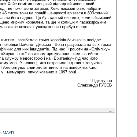
іка» Хейс помітив німецький підводний човен, який
ді, не помічаючи загрози. Хейс наказав різко набрати
 46 тисяч тонн на повній швидкості врізався в 800-тонний
авши його надвоє. Це був єдиний випадок, коли військовий
ищено мирним кораблем, та ще й колишнім пасажирським
мав лише незначні ушкодження і прибув в порт
.
з життям і загибеллю трьох кораблів-близнюків посідає
 покоївки Вайолет Джессоп. Вона працювала на всіх трьох
фічних для них інцидентів. Під час її роботи на «Олімпіку»
м «Хоук». Покоївка дивом врятувалася після загибелі
ла службу медсестрою і на «Британіку» під час його
кому морі. У шлюпці, яка потрапила під гвинт тонучого
! Але рятувальний жилет виніс її на поверхню. Свої
у мемуарах, опублікованих в 1997 році.
Підготував
Олександр ГУСЄВ
 в МАУП