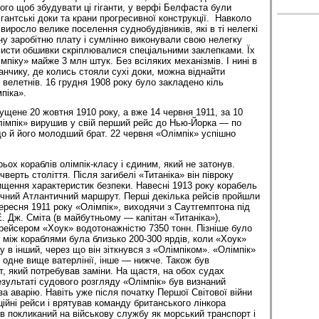
того щоб збудувати ці гіганти, у верфі Белфаста були
ігантські доки та крани прогресивної конструкції. Навколо
иросло велике поселення суднобудівників, які в ті нелегкі
у заробітню плату і сумлінно виконували свою нелегку
листи обшивки скріплювалися спеціальними заклепками. Їх
піку» майже 3 млн штук. Без всіляких механізмів. І нині в
нчику, де колись стояли сухі доки, можна віднайти
 велетнів. 16 грудня 1908 року було закладено кіль
піка».
ущене 20 жовтня 1910 року, а вже 14 червня 1911, за 10
Олімпік» вирушив у свій перший рейс до Нью-Йорка — по
 й його молодший брат. 22 червня «Олімпік» успішно
ьох кораблів олімпік-класу і єдиним, який не затонув.
ерть століття. Після загибелі «Титаніка» він півроку
ищення характеристик безпеки. Навесні 1913 року корабель
ічний Атлантичний маршрут. Перші декілька рейсів пройшли
вересня 1911 року «Олімпік», виходячи з Саутгемптона під
. Дж. Сміта (в майбутньому — капітан «Титаніка»),
крейсером «Хоук» водотонажністю 7350 тонн. Пізніше було
 між кораблями була близько 200-300 ярдів, коли «Хоук»
у в інший, через що він зіткнувся з «Олімпіком». «Олімпік»
одне вище ватерлінії, інше — нижче. Також був
, який потребував заміни. На щастя, на обох судах
езультаті судового розгляду «Олімпік» був визнаний
а аварію. Навіть уже після початку Першої Світової війни
ійні рейси і врятував команду британського лінкора
ув покликаний на військову службу як морський транспорт і