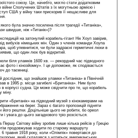
роїстого союзу. Це, начебто, могло стати додатковим
 війни Сполучених Штатів з їх могутньою армією і
ступ США у війну таки прискорив її нещасливе для
ня.
якого була значно посилена після трагедії «Титаніка»,
рази швидше, ніж «Титанік»)?
експедицій на затонулий корабель-гігант Нік Хоуп завірив,
від вибухів німецьких мін. Один з членів команди Хоупа
ара, щоб упевнитися, чи були задраєні герметичні люки в
виявив, що один люк був відкритий.
вели біля уламків 1600 хв. — рекордний час підводного
є фото і кінозйомку». І це допоможе, як сподівається
юч до таємниці.
 дослідник, що знайшов уламки «Титаніка» в Північній
ав в 1995 р. місце загибелі «Британіка». Ним було
в в корпусі судна. Це може свідчити про те, що корабель
у міну.
рити «Британік» на підводний музей з кінокамерами на
ображення на берег. Зараз є багато пропозицій підняти
ти його рештки. Доцільніше цього не робити, бо ореол
и і увага до цього загадкового тріо розсіється.
а Першу Світову війну зробив лише кілька рейсів у Грецію
потім продовжував ходити по старому маршруту
6 травня 1918 року, коли «Олімпік» повертався до
охорони, який складався з чотирьох американських