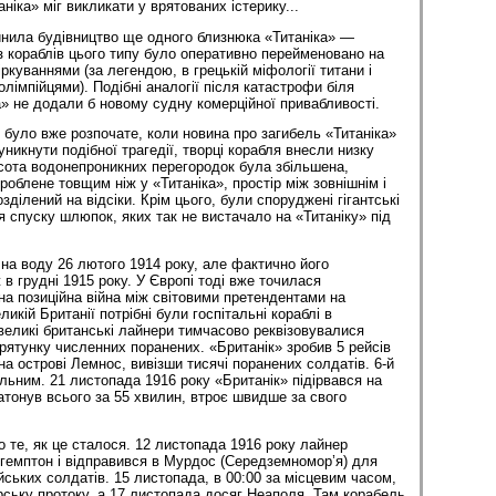
ніка» міг викликати у врятованих істерику...
инила будівництво ще одного близнюка «Титаніка» —
 з кораблів цього типу було оперативно перейменовано на
ркуваннями (за легендою, в грецькій міфології титани і
 олімпійцями). Подібні аналогії після катастрофи біля
а» не додали б новому судну комерційної привабливості.
було вже розпочате, коли новина про загибель «Титаніка»
икнути подібної трагедії, творці корабля внесли низку
исота водонепроникних перегородок була збільшена,
облене товщим ніж у «Титаніка», простір між зов­нішнім і
ділений на відсіки. Крім цього, були споруджені гігантські
спуску шлюпок, яких так не вистачало на «Титаніку» під
на воду 26 лютого 1914 року, але фактично його
в грудні 1915 року. У Європі тоді вже точилася
а позиційна війна між світовими претендентами на
икій Британії потрібні були госпітальні кораблі в
 великі британські лайнери тимчасово реквізовувалися
рятунку численних поранених. «Британік» зробив 5 рейсів
на острові Лемнос, вивізши тисячі поранених солдатів. 6-й
льним. 21 листопада 1916 року «Британік» підірвався на
 затонув всього за 55 хвилин, втроє швидше за свого
о те, як це сталося. 12 листопада 1916 року лайнер
гемптон і відправився в Мурдос (Середземномор’я) для
йських солдатів. 15 листопада, в 00:00 за місцевим часом,
ську протоку, а 17 листопада досяг Неаполя. Там корабель