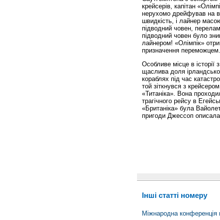
крейсерів, капітан «Олімп
нерухомо дрейфував на во
швидкість, і лайнер масою
підводний човен, перелам
підводний човен було зн
лайнером! «Олімпік» отри
призначення переможцем
Особливе місце в історії 
щаслива доля ірландської
кораблях під час катастро
той зіткнувся з крейсеро
«Титаніка». Вона проходи
трагічного рейсу в Егейсь
«Британіка» була Вайолет
пригоди Джессоп описала 
Інші статті номеру
Міжнародна конференція