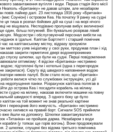
ового завантаження вугілля і води. Перша стадія його місії
и Неаполь «Британіку» не давав шторм, але незабаром
ан повів лайнер далі. 23 листопада 1916 року «Британік»
 (мис Соуніон) і островом Кеа. На початку 9 ранку на судні
е ця тиша в розпал бойових дій на суші і на морі нічого
овці не віщувала. Несподівано пролунав вибух величезної
ще один, більш потужний. Він буквально розірвав лівий
 місцях. Медсестри і обслуговуючий персонал вибігли на
ніданок в їдальні. Капітан Бартлетт і старший помічник
час на капітанському містку, відразу зрозуміли
тан миттєво узяв ініціативу у свої руки, продумав план і хід
 наказав закрити герметичні двері водонепроникних
и до спуску шлюпки, що були на судні. Перші повідомлення
авіювали оптимізму: 4 відсіки «Британіка» нестримно
одою; підтоплені були і котельні (одна з перегородок
 не закрилася). Скруту від швидкого наповнення водою
інатори нижніх палуб. Всім стало ясно, що «Британік»
роботи велися чітко по службових інструкціях, усі дії
на недопущення паніки. Розрахунок капітана полягав в
йти до острова Кеа і посадити корабель на мілину.
ести судно на мілину, наказав включити машини на повну
мальній швидкості вперед. З одного боку це було
 капітан на той момент не знав реальної картини
ля і переоцінив його живучість. «Британік» нестримно
очасно хилився на правий борт. Сигнали SOS прийняли
еро вже йшли на допомогу. Шлюпки завантажувалися
рок «Титаніка» не пройшов дарма. Незабаром з води
и корабля (у топках ще горів вогонь). Вони продовжували
ня. 2 шлюпки, спущені без відома третього помічника