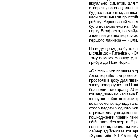
візуальної симетрії. Для 
створені два спеціальні г
будівельного майданчика в
часи отримували пристойн
роботу. Адже на той час 
було встановлено на «Олім
порту Белфаста, на майда
заклепки до цих морських
першого лайнера — «Олім
На воду це судно було сп
місяців до «Титаніка», «
тому самому маршруту, що
прибув до Нью-Йорка.
«Олімпік» був першим з тр
Адже корабель «прожив» чв
простояв в доку для підв
знову повернувся на Півн
без подій, але вранці 20 
командуванням капітана Е
зіткнувся з британським 
встановлено, що відстань
стало кидати з одного бок
отримав два ушкодження: 
пошкоджений правий гвинт
обійшлося без жертв. У р
повністю відповідальним з
лайнер здійснював комерц
«Зухвалий». У 1915 він б