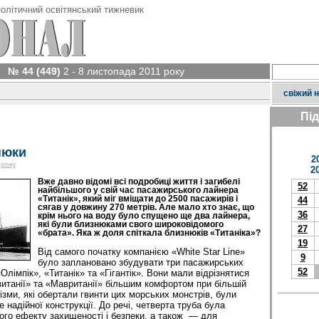
олітичний освітянський тижневик
№ 44 (449)
2 - 8 листопада 2011 року
свіжий 
Пі
нюки
2
 року
2
Вже давно відомі всі подробиці життя і загибелі
52
найбільшого у свій час пасажирського лайнера
«Титанік», який міг вміщати до 2500 пасажирів і
44
сягав у довжину 270 метрів. Але мало хто знає, що
36
крім нього на воду було спущено ще два лайнера,
які були близнюками свого широковідомого
27
«брата». Яка ж доля спіткала близнюків «Титаніка»?
19
Від самого початку компанією «White Star Line»
9
було заплановано збудувати три пасажирських
52
Олімпік», «Титанік» та «Гігантік». Вони мали відрізнятися
узитанії» та «Мавританії» більшим комфортом при більшій
зми, які обертали гвинти цих морських монстрів, були
е надійної конструкції. До речі, четверта труба була
ого ефекту захищеності і безпеки, а також — для