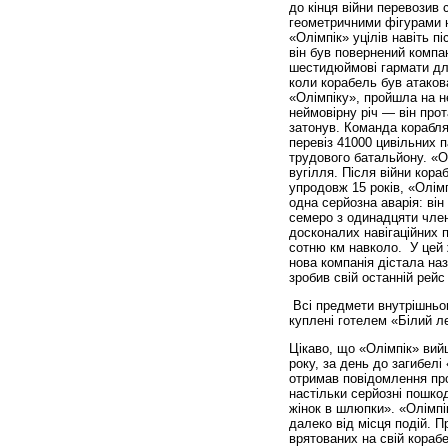
до кінця війни перевозив 
геометричними фігурами н
«Олімпік» уцілів навіть п
він був повернений компан
шестидюймові гармати для
коли корабель був атако
«Олімпіку», пройшла на не
неймовірну річ — він про
затонув. Команда корабля
перевіз 41000 цивільних п
трудового батальйону. «О
вугілля. Після війни кора
упродовж 15 років, «Олімп
одна серйозна аварія: він
семеро з одинадцяти член
досконалих навігаційних п
сотню км навколо. У цей ж
нова компанія дістала наз
зробив свій останній рейс
Всі предмети внутрішнього
куплені готелем «Білий ле
Цікаво, що «Олімпік» вий
року, за день до загибелі 
отримав повідомлення про
настільки серйозні пошко
жінок в шлюпки». «Олімпік
далеко від місця подій. 
врятованих на свій кораб