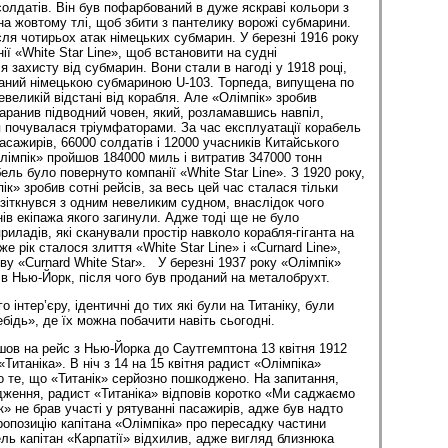
солдатів. Він був пофарбований в дуже яскраві кольори з
а жовтому тлі, щоб збити з пантелику ворожі субмарини.
ісля чотирьох атак німецьких субмарин. У березні 1916 року
ії «White Star Line», щоб встановити на судні
 захисту від субмарин. Вони стали в нагоді у 1918 році,
ваний німецькою субмариною U-103. Торпеда, випущена по
великій відстані від корабля. Але «Олімпік» зробив
таранив підводний човен, який, розламавшись навпіл,
 почувалася тріумфаторами. За час експлуатації корабель
асажирів, 66000 солдатів і 12000 учасників Китайського
лімпік» пройшов 184000 миль і витратив 347000 тонн
бель було повернуто компанії «White Star Line». З 1920 року,
ік» зробив сотні рейсів, за весь цей час сталася тільки
 зіткнувся з одним невеликим судном, внаслідок чого
ів екіпажа якого загинули. Адже тоді ще не було
риладів, які сканували простір навколо корабля-гіганта на
е рік сталося злиття «White Star Line» і «Curnard Line»,
ву «Curnard White Star». У березні 1937 року «Олімпік»
 в Нью-Йорк, після чого був проданий на металобрухт.
 інтер’єру, ідентичні до тих які були на Титаніку, були
бідь», де їх можна побачити навіть сьогодні.
шов на рейс з Нью-Йорка до Саутгемптона 13 квітня 1912
«Титаніка». В ніч з 14 на 15 квітня радист «Олімпіка»
 те, що «Титанік» серйозно пошкоджено. На запитання,
дження, радист «Титаніка» відповів коротко «Ми саджаємо
» не брав участі у рятуванні пасажирів, адже був надто
Пропозицію капітана «Олімпіка» про пересадку частини
ель капітан «Карпатії» відхилив, адже вигляд близнюка