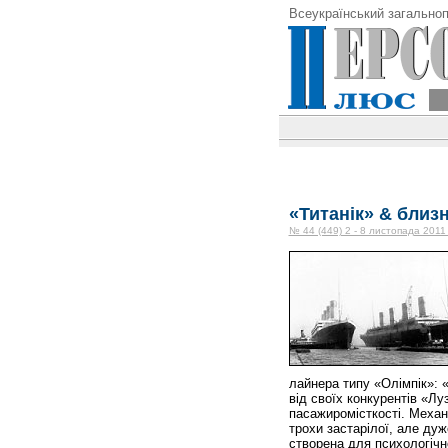
Всеукраїнський загальноп
«Титанік» & близ
№ 44 (449) 2 - 8 листопада 2011
лайнера типу «Олімпік»: «
від своїх конкурентів «Л
пасажиромісткості. Механі
трохи застарілої, але дуж
створена для психологічн