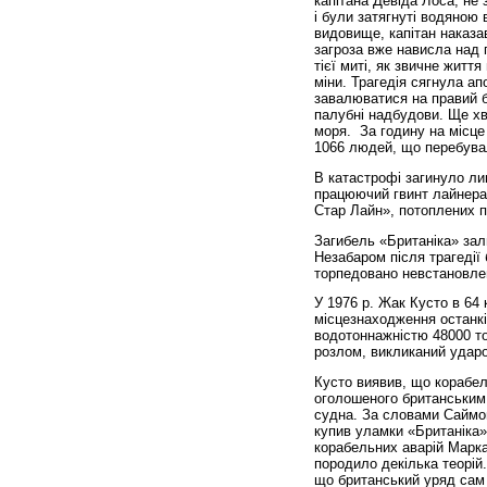
капітана Девіда Лоса, не 
і були затягнуті водяною
видовище, капітан наказа
загроза вже нависла над
тієї миті, як звичне житт
міни. Трагедія сягнула а
завалюватися на правий б
палубні надбудови. Ще хв
моря. За годину на місце
1066 людей, що перебувал
В катастрофі загинуло ли
працюючий гвинт лайнера.
Стар Лайн», потоплених пі
Загибель «Британіка» за
Незабаром після трагедії 
торпедовано невстановлен
У 1976 р. Жак Кусто в 64 
місцезнаходження останкі
водотоннажністю 48000 то
розлом, викликаний ударо
Кусто виявив, що корабел
оголошеного британським 
судна. За словами Саймон
купив уламки «Британіка» 
корабельних аварій Марк
породило декілька теорій.
що британський уряд сам 