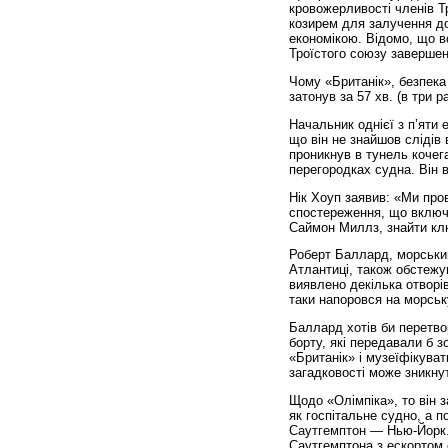
кровожерливості членів Т
козирем для залучення до
економікою. Відомо, що в
Троїстого союзу завершен
Чому «Британік», безпека 
затонув за 57 хв. (в три 
Начальник однієї з п’яти 
що він не знайшов слідів 
проникнув в тунель кочег
перегородках судна. Він 
Нік Хоуп заявив: «Ми про
спостереження, що включа
Саймон Миллз, знайти кл
Роберт Баллард, морський
Атлантиці, також обстежув
виявлено декілька отворі
таки напоровся на морськ
Баллард хотів би перетво
борту, які передавали б з
«Британік» і музеїфі­кува
загадковості може зникнут
Щодо «Олімпіка», то він з
як госпітальне судно, а 
Саутгемптон — Нью-Йорк. 
Саутгемптона з ескортом 