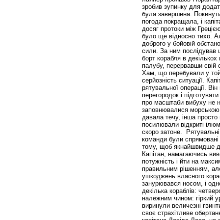
зробив зупинку для додатк
була завершена. Покинут
погода покращала, і капіт
досяг протоки між Грецією
було ще відносно тихо. Ал
доброго у бойовій обстан
сили. За ним послідував 
борт корабля в декількох
палубу, перервавши свій с
Хам, що перебували у той 
серйозність ситуації. Капі
рятувальної операції. Він
перегородок і підготуват
про масштаби вибуху не н
заповнювалися морською в
давала течу, інша просто
посилювали відкриті ілюм
скоро затоне. Рятувальні 
команди були спрямовані 
тому, щоб якнайшвидше ді
Капітан, намагаючись вив
потужність і йти на макси
правильним рішенням, але
ушкоджень власного кораб
занурювався носом, і одн
декілька кораблів: четв
належним чином: гіркий у
виринули величезні гвинт
своє страхітливе обертан