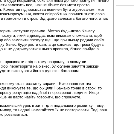
то буде нецікавим, оскільки нема до чого прагнути і нічого
 мети залежить все, інакше бізнес без мети просто
я. Колектив підприємства повинен бути згуртованим і між
 взаєморозуміння, кожен співробітник повинен знати свою
ти грамотно і в строк. Від цього залежить багато чого, а так
оворить наступне правило. Метою будь-якого бізнесу
 послуга, який відповідає всім вимогам споживача, щоб
вар або замовити послугу ще і ще при цьому радячи своїм
ку бізнес буде рости сам, а це означає, що гроші будуть
о ж не дотримуватися цього правила, бізнес прийде в
- працювати слід в тому напрямку, в якому ви
 хобі перетворити на бізнес. Улюблене заняття завжди
 будете виконувати його з душею і бажанням
ковому етапі розвитку справи - Виконання взятих
ди виконуєте те, що обіцяли і бажано точно в строк, то
орошу репутацію надійної і перевіреної людини. Якщо
акше не варто навіть говорити, що спробуєте.
йважливіший урок в житті для подальшого розвитку. Тому,
милку, то надалі намагайтеся їх не повторювати. Тоді ваш
йно розвиватися.