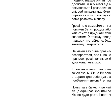
людини, інакше життя прос
досягати. А в бізнесі від
похитнеться і розвалитьс
співробітниками має бути
справу і вміти її виконува
само розвиток бізнесу.
Гроші не є самоціллю - г
повинен бути продукт або
клієнт хотів придбати то
знайомим. У такому випад
надходити стабільно. Якщ
занепад і закриється.
Не менш важливе правило 
розбираєтеся, або ж ваше
принесе гроші, так як ви
вдосконалюватися.
Ключове правило на почат
зобов'язань. Якщо Ви завж
створите для себе дуже х
пообіцяли - виконуйте, ін
Помилка в бізнесі - це на
якщо один раз зробили по
бізнес буде рости і пості