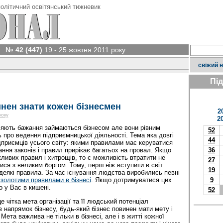
олітичний освітянський тижневик
№ 42 (447)
19 - 25 жовтня 2011 року
свіжий 
Пі
инен знати кожен бізнесмен
2
року
2
ляють бажання займаються бізнесом але вони рівним
52
 про ведення підприємницької діяльності. Тема яка довгі
44
дприємців усього світу: якими правилами має керуватися
ння законів і правил прирікає багатьох на провал. Якщо
36
ливих правил і хитрощів, то є можливість втратити не
27
тися з великим боргом. Тому, перш ніж вступити в світ
19
 деякі правила. За час існування людства виробились певні
ь
золотими правилами в бізнесі
. Якщо дотримуватися цих
9
о у Вас в кишені.
52
 чітка мета організації та її людський потенціал
в напрямок бізнесу, будь-який бізнес повинен мати мету і
ета важлива не тільки в бізнесі, але і в житті кожної