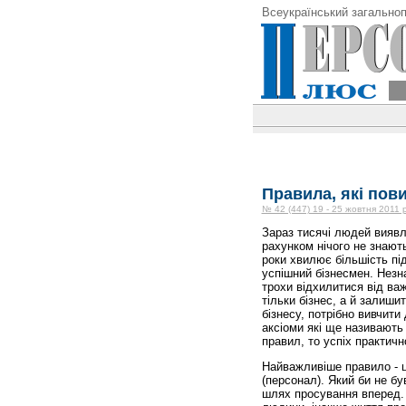
Всеукраїнський загальноп
Правила, які пов
№ 42 (447) 19 - 25 жовтня 2011 
Зараз тисячі людей вияв
рахунком нічого не знають
роки хвилює більшість пі
успішний бізнесмен. Незна
трохи відхилитися від важ
тільки бізнес, а й залиши
бізнесу, потрібно вивчити
аксіоми які ще називают
правил, то успіх практичн
Найважливіше правило - це
(персонал). Який би не бу
шлях просування вперед. М