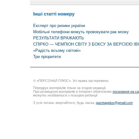
Інші статті номеру
Експерт про ризики україни
Мобільні телефони можуть провокувати рак мозку
РЕЗУЛЬТАТИ ВРАЖАЮТЬ
СПІРКО — ЧЕМПІОН СВІТУ З БОКСУ ЗА ВЕРСІЄЮ І
«Радість всьому світові»
Три пріоритети
© «ПЕРСОНАЛ ПЛЮС». Усі права застережено.
Передрук матеріалів тільки за згодою редакції.
При розміщенні матеріалів в Інтернет обов’язкове
посилання на са
можуть незбігатися з позицією редакції
З усіх питань звертайтеся, будь ласка,
gazetapplus@gmail.com