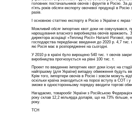
головних постачальників овочів і фруктів в Росію. За д
п’ять років обсяги експорту овочевої продукції в Росію 
разів.
І основною статтею експорту в Росію з України є якраз 
Можливий обсяг імпортних квот доки не озвучувався, 
нарощування власного виробництва овочів вражають. З
директора асоціації «Теплиці Росії» Наталії Рогової, п
господарства передбачає введення до 2020 р. 4,7 тис. г
які Росія має в розпорядженні на сьогодні.
У 2010 р в країні було вирощено 540 тис. т овочів закри
виробництва прогнозується на рівні 100 тис. т.
Проект по введенню імпортних квот доки існує на стадії 
найгіршому (для України) випадку обмеження будуть вве
Крім того, імпортери овочів в Росію і зовсім можуть ві
оскільки країна знаходиться на порозі вступу в СОТ і у 
зможе в односторонньому порядку вводити торгові обм
Нагадаємо, товарообіг України з Російською Федераціє
року склав 12,2 мільярда доларів, що на 73% більше, н
року.
ТСН