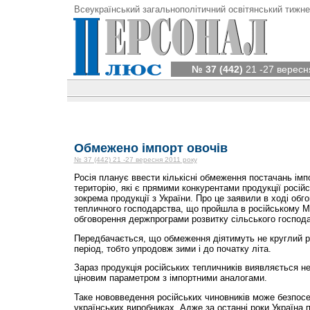
Всеукраїнський загальнополітичний освітянський тижне
№ 37 (442)
21 -27 вересн
Обмежено імпорт овочів
№ 37 (442) 21 -27 вересня 2011 року
Росія планує ввести кількісні обмеження постачань імп
територію, які є прямими конкурентами продукції росій
зокрема продукції з України. Про це заявили в ході обг
тепличного господарства, що пройшла в російському Мін
обговорення держпрограми розвитку сільського господа
Передбачається, що обмеження діятимуть не круглий рі
період, тобто упродовж зими і до початку літа.
Зараз продукція російських тепличників виявляється 
ціновим параметром з імпортними аналогами.
Таке нововведення російських чиновників може безпос
українських виробниках. Адже за останні роки Україна 