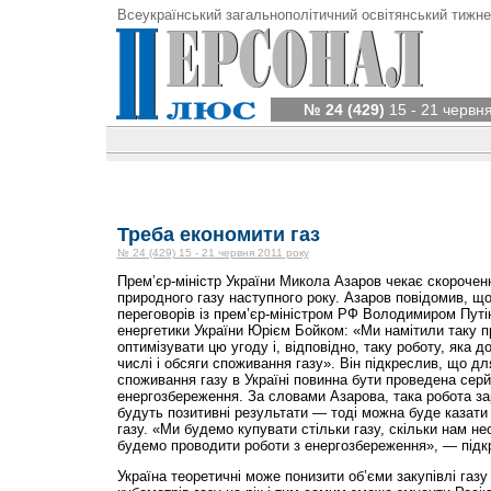
Всеукраїнський загальнополітичний освітянський тижне
№ 24 (429)
15 - 21 червня
Треба економити газ
№ 24 (429) 15 - 21 червня 2011 року
Прем’єр-міністр України Микола Азаров чекає скорочен
природного газу наступного року. Азаров повідомив, що
переговорів із прем’єр-міністром РФ Володимиром Путі
енергетики України Юрієм Бойком: «Ми намітили таку п
оптимізувати цю угоду і, відповідно, таку роботу, яка д
числі і обсяги споживання газу». Він підкреслив, що дл
споживання газу в Україні повинна бути проведена сер
енергозбереження. За словами Азарова, така робота за
будуть позитивні результати — тоді можна буде казати
газу. «Ми будемо купувати стільки газу, скільки нам не
будемо проводити роботи з енергозбереження», — підк
Україна теоретичні може понизити об’єми закупівлі газу 