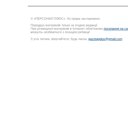
© «ПЕРСОНАЛ ПЛЮС». Усі права застережено.
Передрук матеріалів тільки за згодою редакції.
При розміщенні матеріалів в Інтернет обов’язкове
посилання на са
можуть незбігатися з позицією редакції
З усіх питань звертайтеся, будь ласка,
gazetapplus@gmail.com