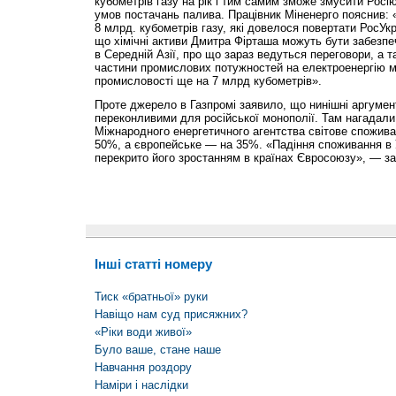
кубометрів газу на рік і тим самим зможе змусити Росі
умов постачань палива. Працівник Міненерго пояснив: 
8 млрд. кубометрів газу, які довелося повертати Рос­Ук
що хімічні активи Дмитра Фірташа можуть бути забезпе
в Середній Азії, про що зараз ведуться переговори, а т
частини промислових потужностей на електроенергію м
промисловості ще на 7 млрд кубометрів».
Проте джерело в Газпромі заявило, що нинішні аргумент
переконливими для російської монополії. Там нагадали, 
Міжнародного енергетичного агентства світове споживан
50%, а європейське — на 35%. «Падіння споживання в У
перекрито його зростанням в країнах Євросоюзу», — за
Інші статті номеру
Тиск «братньої» руки
Навіщо нам суд присяжних?
«Ріки води живої»
Було ваше, стане наше
Навчання роздору
Наміри і наслідки