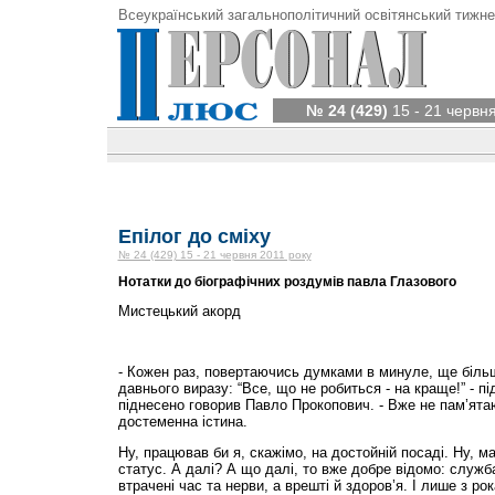
Всеукраїнський загальнополітичний освітянський тижне
№ 24 (429)
15 - 21 червня
Епілог до сміху
№ 24 (429) 15 - 21 червня 2011 року
Нотатки до біографічних роздумів павла Глазового
Мистецький акорд
- Кожен раз, повертаючись думками в минуле, ще біль
давнього виразу: “Все, що не робиться - на краще!” - пі
піднесено говорив Павло Прокопович. - Вже не пам’ятаю
достеменна істина.
Ну, працював би я, скажімо, на достойній посаді. Ну, м
статус. А далі? А що далі, то вже добре відомо: служба 
втрачені час та нерви, а врешті й здоров’я. І лише з ро