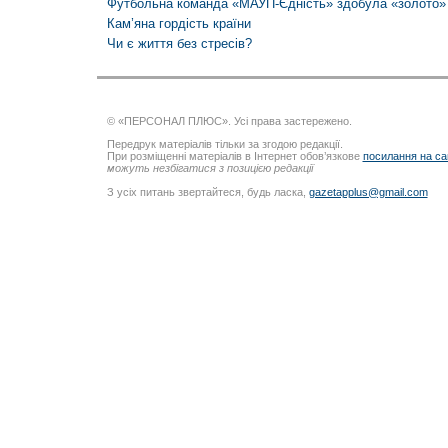
Футбольна команда «МАУП-Єдність» здобула «золото» 
Кам’яна гордість країни
Чи є життя без стресів?
© «ПЕРСОНАЛ ПЛЮС». Усі права застережено.
Передрук матеріалів тільки за згодою редакції.
При розміщенні матеріалів в Інтернет обов’язкове
посилання на са
можуть незбігатися з позицією редакції
З усіх питань звертайтеся, будь ласка,
gazetapplus@gmail.com