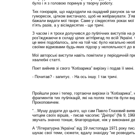
було і я з головою поринув у творчу роботу.
Тих гонорарів, що надходили на ощадний рахунок за чи
гуморесок, цілком вистачало, щоб не жебракувати. З’яв
бажали видати мої твори. Саме у сімдесятих роках мої
п’ять разів, а у вісімдесятих - ще тричі.
З часом і я трохи долучився до публічних виступів на р
роз’їжджаючи в складі цілих агітбригад по всій Україні.
це мені подобалось, але на той час було нагально нео
своїми відмовами будь-яких підозр у нелояльності до 
Мої авторські виступи навіть помітили у періодичній пр
хвалебні статті.
Поет вийняв зі свого “Кобзарика” вирізку і подав її мені.
- Почитав? - запитує. - На ось іншу. І так тричі.
Пройшли роки і тепер, гортаючи вирізки із “Кобзарика”,
фрагментів тих публікацій, які на полях текстів були в
Прокоповичем.
“…Мушу додати до цього, що сам Павло Глазовий вияв
читцем своїх віршів, - писав часопис “Дніпро” (№ 9, 1968
звучать значно тонше, благородніше, ніж у виконанні де
А “Літературна Україна” від 19 листопада 1971 року пи
шукає свої теми, сюжети, вдалу знахідку “не розводить”