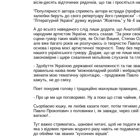
вісім-десять відточених рядочків, що так і просяться на
“Популярності автора сприяють актори естради (професі
залюбки беруть до свого репертуару його гуморески” -
“Літературній Україні” думку журнал “Жовтень” у № 4 за 
А до всього наведеного слід лише додати, що Анатолі
народним артистом України, якось сказав: “За роки своєї
сцени гумор таких майстрів, як Остап Вишня, Степан О
але вже багато років не розлучаюсь із творчістю Павла
основа і крона моєї артистичної творчості. Тому без пе
нашого українського гумору. Додам, що це не лише моє
закономірне і щире схвалення мільйонів слухачів та гля
- Здобуття Україною державної незалежності та так зван
правильна назва яким “можновладний розбій і жебрацтв
змінили мою тематичну орієнтацію, - продовжив Павло 
кажуть, не до сміху.
Поет понурив голову і традиційно махнувши правицею,
- Про це ми ще поговоримо. Ну а поки що став чайник, 
Сьорбаємо юшку, як любив казати поет, потім тягнемо ди
Павло Прокопович з половинки і, як завжди, через сві
ваткою!..
Тут важко стриматись, шановні читачі, щоб не подати 
яка з відомих причин жодного разу навіть не подавала
до обойми так званих “кухонних віршів”.