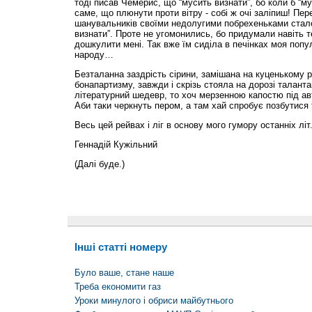
тоді писав Чемерис, що “мусить визнати”, бо коли б “му
саме, що плюнути проти вітру - собі ж очі заліпиш! Пе
шанувальників своїми недолугими побрехеньками стало
визнати”. Проте не угомонились, бо придумали навіть те
дошкулити мені. Так вже їм сиділа в печінках моя попу
народу…
Безталанна заздрість сірини, замішана на куценькому 
бонапартизму, завжди і скрізь стояла на дорозі талант
літературний шедевр, то хоч мерзенною капостю під авт
Аби таки черкнуть пером, а там хай спробує позбутися
Весь цей рейвах і ліг в основу мого гумору останніх літ
Геннадій Кужільний
(Далі буде.)
Інші статті номеру
Було ваше, стане наше
Треба економити газ
Уроки минулого і обриси майбутнього