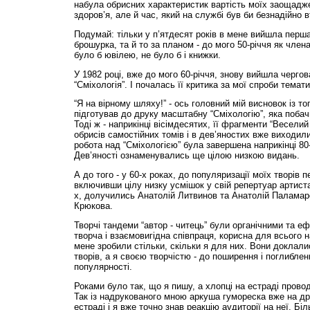
набула обрисних характеристик вартість моїх заощаджен
здоров’я, але й час, який на службі був би безнадійно 
Подумай: тільки у п’ятдесят років в мене вийшла перша
брошурка, та й то за планом - до мого 50-річчя як член
було б ювілею, не було б і книжки.
У 1982 році, вже до мого 60-річчя, знову вийшла черго
“Сміхологія”. І почалась її критика за мої спроби темати
“Я на вірному шляху!” - ось головний мій висновок із то
підготував до друку масштабну “Сміхологію”, яка побач
Тоді ж - наприкінці вісімдесятих, її фрагменти “Веселий
обрисів самостійних томів і в дев’яностих вже виходил
робота над “Сміхологією” була завершена наприкінці 80-
Дев’яності ознаменувались ще цілою низкою видань.
А до того - у 60-х роках, до популяризації моїх творів
включивши цілу низку усмішок у свій репертуар артиста
х, долучились Анатолій Литвинов та Анатолій Паламаре
Крюкова.
Творчі тандеми “автор - читець” були органічними та 
творча і взаємовигідна співпраця, корисна для всього н
мене зробили стільки, скільки я для них. Вони доклали
творів, а я своєю творчістю - до поширення і поглиблен
популярності.
Роками було так, що я пишу, а хлопці на естраді прово
Так із надрукованого мною аркуша гумореска вже на д
естраді і я вже точно знав реакцію аудиторії на неї. Біл