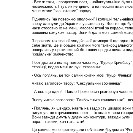
- Все ж таки, - продовжив поет, - найактуальніше було
незалежності. І тут, як не дивно, а на перший план зно
мене стали “глашатаями” народу.
Піднялись “на поверхню ополонки” і колишні тель-авівс
знову хлинули до України з усього світу. Все те, що б
часи стосовно їх не менш масової втечі за кордон, теп
вошивим кожухом назад. Вони й дали мені свіжий матер
З проявом так званої злодійської демократії ще одна гі
себе знати. Це вчорашні критики мого “антисоціального
поперлись у протилежний бік і навипередки почали вид
“соціальне” збоченство.
Поет дістав з полиці номер часопису “Кур’єр Кривбасу” 
сторінці, подав мені до рук, сказавши:
- Ось поглянь, це той самий критик моєї “Куцої Феньки
Читаю заголовок твору: “Сексуальний збоченець”.
- А ось ще один! - Павло Прокопович розгорнув часопис
Знову читаю заголовок: “Глибоченька криниченька” - вс
- Поглянь, як швидко, навіть на заздрість швидко вони 
вигукнув, не стримавшись поет. - То коли ж вони говори
Вони завжди дмуть у дудку кон’юнктури, завжди були 
пера. І такими, хоч гать гати!..
Це колись мене критикували і обливали брудом за “Фен