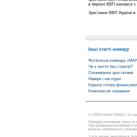
в березні ВВП знизився з 5
Зростання ВВП України в 
Інші статті номеру
Футбольна команда «МАУП
Чи є життя без стресів?
Споживання зростатиме
Наміри і наслідки
Європа готова фінансуват
Комплексне лікування
© «ПЕРСОНАЛ ПЛЮС». Усі пра
Передрук матеріалів тільки за з
При розміщенні матеріалів в І
можуть незбігатися з позицією
З усіх питань звертайтеся, буд