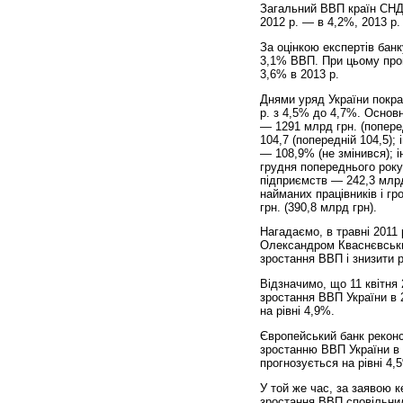
Загальний ВВП країн СНД п
2012 р. — в 4,2%, 2013 р.
За оцінкою експертів банк
3,1% ВВП. При цьому прог
3,6% в 2013 р.
Днями уряд України покра
р. з 4,5% до 4,7%. Основ
— 1291 млрд грн. (попере
104,7 (попередній 104,5);
— 108,9% (не змінився); і
грудня попереднього року
підприємств — 242,3 млрд
найманих працівників і г
грн. (390,8 млрд грн).
Нагадаємо, в травні 2011 
Олександром Кваснєвськи
зростання ВВП і знизити 
Відзначимо, що 11 квітня
зростання ВВП України в 2
на рівні 4,9%.
Європейський банк реконс
зростанню ВВП України в 
прогнозується на рівні 4,
У той же час, за заявою к
зростання ВВП сповільнило