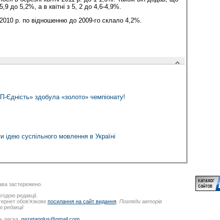
,9 до 5,2%, а в квітні з 5, 2 до 4,6-4,9%.
2010 р. по відношенню до 2009-го склало 4,2%.
-Єдність» здобула «золото» чемпіонату!
и ідею суспільного мовлення в Україні
ва застережено.
годою редакції.
нтернет обов’язкове
посилання на сайт видання
.
Погляди авторів
 редакції
ь ласка,
gazetapplus@gmail.com