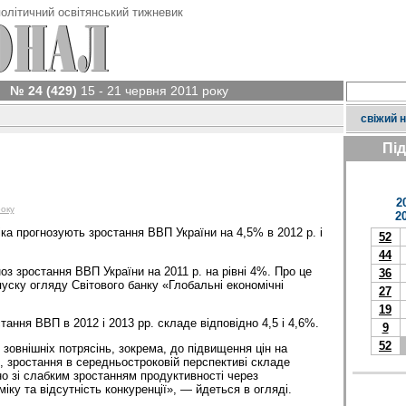
олітичний освітянський тижневик
№ 24 (429)
15 - 21 червня 2011 року
свіжий 
Пі
2
року
2
ка прогнозують зростання ВВП України на 4,5% в 2012 р. і
52
44
ноз зростання ВВП України на 2011 р. на рівні 4%. Про це
36
уску огляду Світового банку «Глобальні економічні
27
19
тання ВВП в 2012 і 2013 рр. складе відповідно 4,5 і 4,6%.
9
52
зовнішніх потрясінь, зокрема, до підвищення цін на
я, зростання в середньостроковій перспективі складе
но зі слабким зростанням продуктивності через
ку та відсутність конкуренції», — йдеться в огляді.