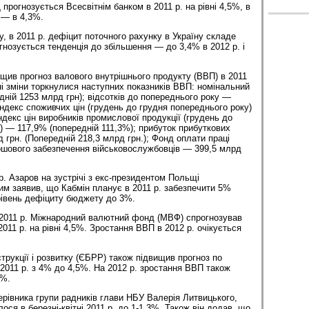
рогнозується Все­світнім банком в 2011 р. на рівні 4,5%, в
 — в 4,3%.
у, в 2011 р. дефіцит поточного рахунку в Україну складе
нозується тенденція до збільшення — до 3,4% в 2012 р. і
щив прогноз валового внутрішнього продукту (ВВП) в 2011
ні зміни торкнулися наступних показників ВВП: номінальний
дній 1253 млрд грн); відсотків до попереднього року —
 індекс споживчих цін (грудень до грудня попереднього року)
ндекс цін виробників промислової продукції (грудень до
) — 117,9% (попередній 111,3%); прибуток прибуткових
 грн. (Попередній 218,3 млрд грн.); Фонд оплати праці
рошового забезпечення військовослужбовців — 399,5 млрд
р. Азаров на зустрічі з екс-президентом Польщі
м заявив, що Кабмін планує в 2011 р. забезпечити 5%
рівень дефіциту бюджету до 3%.
 2011 р. Міжнародний валютний фонд (МВФ) спрогнозував
011 р. на рівні 4,5%. Зростання ВВП в 2012 р. очікується
трукції і розвитку (ЄБРР) також підвищив прогноз по
2011 р. з 4% до 4,5%. На 2012 р. зростання ВВП також
5%.
ерівника групи радників глави НБУ Валерія Литвицького,
ся в березні-квітні 2011 р. до 1-1,3%. Також він додав, що