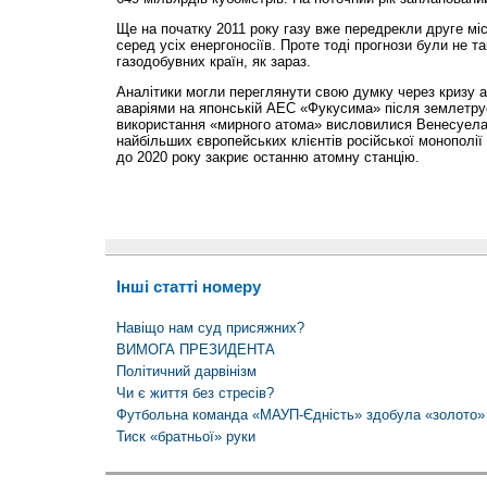
Ще на початку 2011 року газу вже передрекли друге міс
серед усіх енергоносіїв. Проте тоді прогнози були не 
газодобувних країн, як зараз.
Аналітики могли переглянути свою думку через кризу а
аваріями на японській АЕС «Фукусима» після землетру
використання «мирного атома» висловилися Венесуела,
найбільших європейських клієнтів російської монополі
до 2020 року закриє останню атомну станцію.
Інші статті номеру
Навіщо нам суд присяжних?
ВИМОГА ПРЕЗИДЕНТА
Політичний дарвінізм
Чи є життя без стресів?
Футбольна команда «МАУП-Єдність» здобула «золото» 
Тиск «братньої» руки