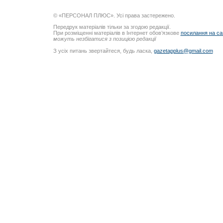
© «ПЕРСОНАЛ ПЛЮС». Усі права застережено.
Передрук матеріалів тільки за згодою редакції.
При розміщенні матеріалів в Інтернет обов’язкове
посилання на са
можуть незбігатися з позицією редакції
З усіх питань звертайтеся, будь ласка,
gazetapplus@gmail.com