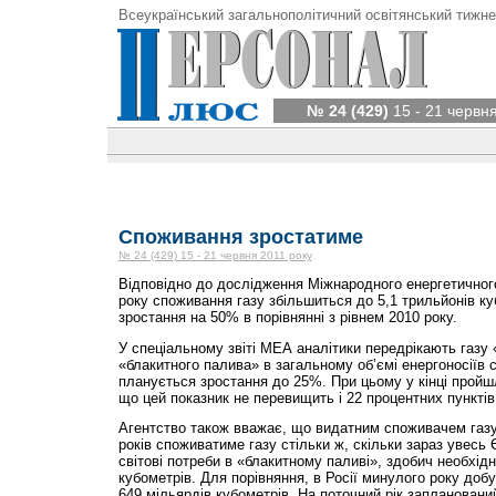
Всеукраїнський загальнополітичний освітянський тижне
№ 24 (429)
15 - 21 червня
Споживання зростатиме
№ 24 (429) 15 - 21 червня 2011 року
Відповідно до дослідження Міжнародного енергетичного
року споживання газу збільшиться до 5,1 трильйонів к
зростання на 50% в порівнянні з рівнем 2010 року.
У спеціальному звіті МЕА аналітики передрікають газу 
«блакитного палива» в загальному об’ємі енергоносіїв 
планується зростання до 25%. При цьому у кінці прой
що цей показник не перевищить і 22 процентних пунктів
Агентство також вважає, що видатним споживачем газу 
років споживатиме газу стільки ж, скільки зараз увес
світові потреби в «блакитному паливі», здобич необхід
кубометрів. Для порівняння, в Росії минулого року доб
649 мільярдів кубометрів. На поточний рік заплановани