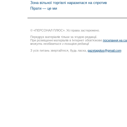
Зона вільної торгівлі наразилася на спротив
Пірати — це ми
© «ПЕРСОНАЛ ПЛЮС». Усі права застережено.
Передрук матеріалів тільки за згодою редакції.
При розміщенні матеріалів в Інтернет обов’язкове
посилання на са
можуть незбігатися з позицією редакції
З усіх питань звертайтеся, будь ласка,
gazetapplus@gmail.com