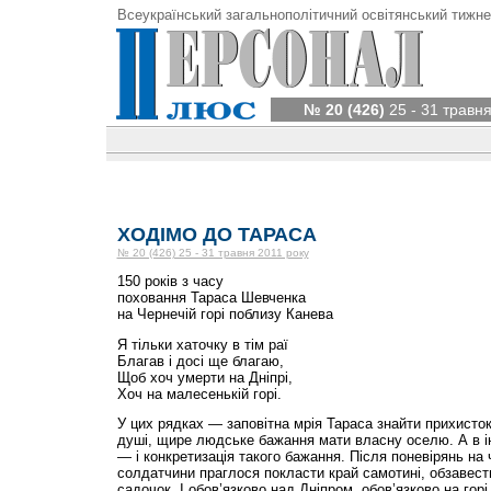
Всеукраїнський загальнополітичний освітянський тижне
№ 20 (426)
25 - 31 травня
ХОДІМО ДО ТАРАСА
№ 20 (426) 25 - 31 травня 2011 року
150 років з часу
поховання Тараса Шевченка
на Чернечій горі поблизу Канева
Я тільки хаточку в тім раї
Благав і досі ще благаю,
Щоб хоч умерти на Дніпрі,
Хоч на малесенькій горі.
У цих рядках — заповітна мрія Тараса знайти прихисток
душі, щире людське бажання мати власну оселю. А в ін
— і конкретизація такого бажання. Після поневірянь на 
солдатчини праглося покласти край самотині, обзавести
садочок. І обов’язково над Дніпром, обов’язково на горі