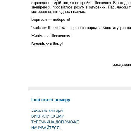
страждань і мрій так, як це зробив Шевченко. Він додає
зневірених, просвітлює розум в одурених. Нас, часом т
моторошно, він єднає і навчає:
Борітеся — поборете!
“Кобзар» Шевченка — це наша народна Конституція і на
Живімо за Шевченком!
Вклонімося йому!
заслужени
Інші статті номеру
Захистив книгарні
ВИКРИЛИ СХЕМУ
ТУРЕЧЧИНА ДОПОМОЖЕ
НАЧУВАЙТЕСЯ...