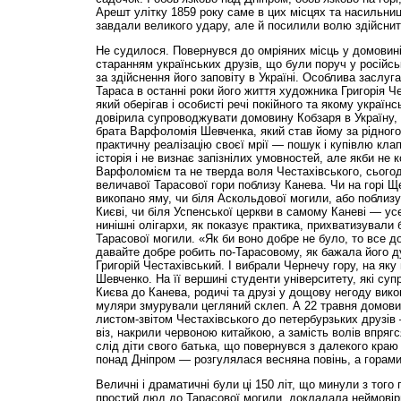
Арешт улітку 1859 року саме в цих місцях та насильни
завдали великого удару, але й посилили волю здійсни
Не судилося. Повернувся до омріяних місць у домовині. 
старанням українських друзів, що були поруч у російські
за здійснення його заповіту в Україні. Особлива заслуг
Тараса в останні роки його життя художника Григорія Че
який оберігав і особисті речі покійного та якому україн
довірила супроводжувати домовину Кобзаря в Україну, 
брата Варфоломія Шевченка, який став йому за рідного
практичну реалізацію своєї мрії — пошук і купівлю кла
історія і не визнає запізнілих умовностей, але якби не 
Варфоломієм та не тверда воля Честахівського, сьогодн
величавої Тарасової гори поблизу Канева. Чи на горі Щ
викопано яму, чи біля Аскольдової могили, або поблиз
Києві, чи біля Успенської церкви в самому Каневі — усе
нинішні олігархи, як показує практика, прихватизували 
Тарасової могили. «Як би воно добре не було, то все д
давайте добре робить по-Тарасовому, як бажала його д
Григорій Честахівський. І вибрали Чернечу гору, на як
Шевченко. На її вершині студенти університету, які с
Києва до Канева, родичі та друзі у дощову негоду вико
муляри змурували цегляний склеп. А 22 травня домови
листом-звітом Честахівського до петербурзьких друзів
віз, накрили червоною китайкою, а замість волів впряг
слід діти свого батька, що повернувся з далекого краю
понад Дніпром — розгулялася весняна повінь, а горами,
Величні і драматичні були ці 150 літ, що минули з того 
простий люд до Тарасової могили, докладала неймовір