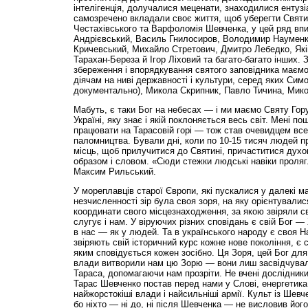
інтелігенція, долучалися меценати, знаходилися ентузіа
самозречено вкладали своє життя, щоб уберегти Святи
Честахівського та Варфоломія Шевченка, у цей ряд впи
Андрієвський, Василь Гнилосиров, Володимир Науменк
Кричевський, Михайло Стретович, Дмитро Лебедко, Яків
Тарахан-Береза й Ігор Ліховий та багато-багато інших. 
збереження і впорядкування святого заповідника маєм
діячам на ниві державності і культури, серед яких Сим
документально), Микола Скрипник, Павло Тичина, Мико
Мабуть, є таки Бог на небесах — і ми маємо Святу Гору
Україні, яку знає і якій поклоняється весь світ. Мені по
працювати на Тарасовій горі — тож став очевидцем все
паломництва. Бували дні, коли по 10-15 тисяч людей п
місць, щоб прилучитися до Святині, причаститися духо
образом і словом. «Сюди стежки людські навіки проляг
Максим Рильський.
У мореплавців старої Європи, які пускалися у далекі м
незчисленності зір була своя зоря, на яку орієнтували
координати свого місцезнаходження, за якою звіряли с
слугує і нам. У віруючих різних сповідань є свій Бог —
в нас — як у людей. Та в українського народу є своя Н
звіряють свій історичний курс кожне нове покоління, є 
яким сповідується кожен зосібно. Ця Зоря, цей Бог дл
влади витворили нам цю Зорю — вони лиш засвідчували
Тараса, допомагаючи нам прозріти. Не вчені дослідник
Тарас Шевченко постав перед нами у Слові, енергетика
найжорстокіші влади і найсильніші армії. Культ із Шевч
бо ніхто — ні до, ні після Шевченка — не висловив його