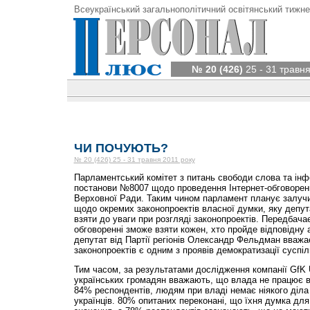
Всеукраїнський загальнополітичний освітянський тижне
№ 20 (426)
25 - 31 травня
ЧИ ПОЧУЮТЬ?
№ 20 (426) 25 - 31 травня 2011 року
Парламентський комітет з питань свободи слова та інф
постанови №8007 щодо проведення Інтернет-обговорення
Верховної Ради. Таким чином парламент планує залуч
щодо окремих законопроектів власної думки, яку депут
взяти до уваги при розгляді законопроектів. Передбача
обговоренні зможе взяти кожен, хто пройде відповідну а
депутат від Партії регіонів Олександр Фельдман вважа
законопроектів є одним з проявів демократизації суспі
Тим часом, за результатами дослідження компанії GfK 
українських громадян вважають, що влада не працює в
84% респондентів, людям при владі немає ніякого діла
українців. 80% опитаних переконані, що їхня думка дл