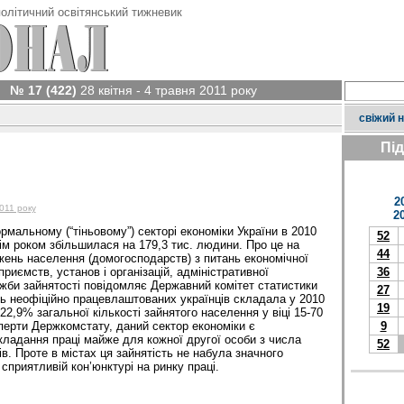
олітичний освітянський тижневик
№ 17 (422)
28 квітня - 4 травня 2011 року
свіжий 
Пі
2
2011 року
2
рмальному (“тіньовому”) секторі економіки України в 2010
52
ім роком збільшилася на 179,3 тис. людини. Про це на
44
ежень населення (домогосподарств) з питань економічної
приємств, установ і організацій, адміністративної
36
жби зайнятості повідомляє Державний комітет статистики
27
сть неофіційно працевлаштованих українців складала у 2010
19
 22,9% загальної кількості зайнятого населення у віці 15-70
сперти Держкомстату, даний сектор економіки є
9
ладання праці майже для кожної другої особи з числа
52
в. Проте в містах ця зайнятість не набула значного
сприятливій кон’юнктурі на ринку праці.