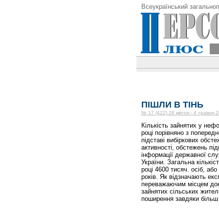
Всеукраїнський загальноп
ПІШЛИ В ТІНЬ
№ 17 (422) 28 квітня - 4 травня 
Кількість зайнятих у нефо
році порівняно з попередн
підставі вибіркових обст
активності, обстежень під
інформації державної слу
України. Загальна кількі
році 4600 тисяч. осіб, або
років. Як відзначають ек
переважаючим місцем док
зайнятих сільських жителі
поширення завдяки більш 