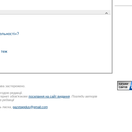
ельності»?
 теж
ва застережено.
годою редакції.
нтернет обов’язкове
посилання на сайт видання
.
Погляди авторів
 редакції
ь ласка,
gazetapplus@gmail.com