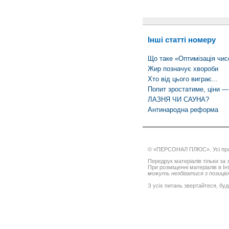
Інші статті номеру
Що таке «Оптимізація чис
Жир позначує хвороби
Хто від цього виграє...
Попит зростатиме, ціни —
ЛАЗНЯ ЧИ САУНА?
Антинародна реформа
© «ПЕРСОНАЛ ПЛЮС». Усі пра
Передрук матеріалів тільки за з
При розміщенні матеріалів в І
можуть незбігатися з позицією
З усіх питань звертайтеся, буд