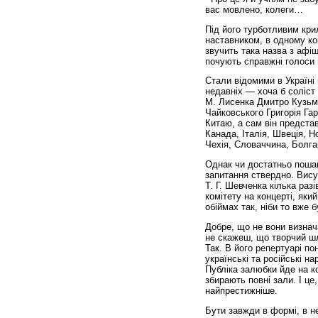
вас мовлено, колеги…
Під його турботливим кри
наставником, в одному ко
звучить така назва з афі
почують справжні голоси 
Стали відомими в Україні 
недавніх — хоча б соліст
М. Лисенка Дмитро Кузьмі
Чайковського Григорія Гар
Китаю, а сам він предста
Канада, Італія, Швеція, Н
Чехія, Словаччина, Болг
Однак чи достатньо пошано
запитання ствердно. Висув
Т. Г. Шевченка кілька раз
комітету на концерті, як
обіймах так, ніби то вже 
Добре, що не вони визнача
не скажеш, що творчий шл
Так. В його репертуарі по
українські та російські на
Публіка залюбки йде на ко
збирають повні зали. І це
найпрестижніше.
Бути завжди в формі, в н