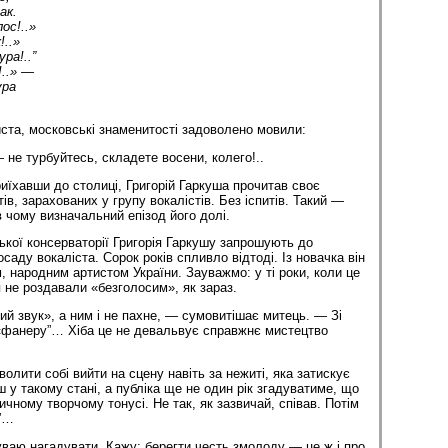
ак.
ос!..»
..»
ра!..”
!..» —
ура
ста, московські знаменитості задоволено мовили:
 не турбуйтесь, складете восени, колего!..
риїхавши до столиці, Григорій Гаркуша прочитав своє
ів, зарахованих у групу вокалістів. Без іспитів. Такий —
 чому визначальний епізод його долі.
ької консерваторії Григорія Гаркушу запрошують до
осаду вокаліста. Сорок років спливло відтоді. Із новачка він
, народним артистом України. Зауважмо: у ті роки, коли це
 не роздавали «безголосим», як зараз.
ий звук», а ним і не пахне, — сумовитішає митець. — Зі
 «фанеру”… Хіба це не девальвує справжнє мистецтво
лити собі вийти на сцену навіть за нежиті, яка затискує
ш у такому стані, а публіка ще не один рік згадуватиме, що
вичному творчому тонусі. Не так, як зазвичай, співав. Потім
я”…
буваю нагадувати. Кажу: берегти честь змолоду — це ж і про