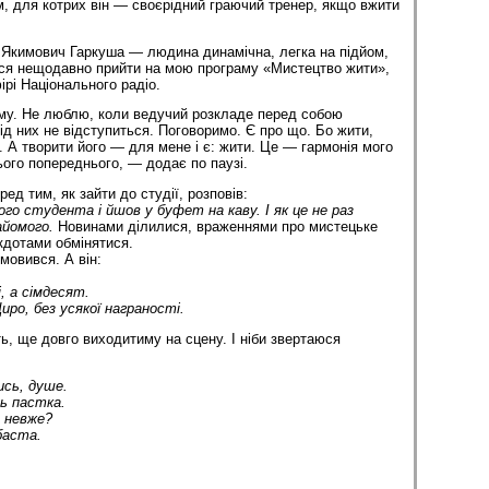
, для котрих він — своєрідний граючий тренер, якщо вжити
ій Якимович Гаркуша — людина динамічна, легка на підйом,
вся нещодавно прийти на мою програму «Мистецтво жити»,
рі Національного радіо.
ому. Не люблю, коли ведучий розкладе перед собою
від них не відступиться. Поговоримо. Є про що. Бо жити,
. А творити його — для мене і є: жити. Це — гармонія мого
ього попереднього, — додає по паузі.
ед тим, як зайти до студії, розповів:
ого студента і йшов у буфет на каву. І як це не раз
найомого.
Новинами ділилися, враженнями про мистецьке
екдотами обмінятися.
мовився. А він:
і, а сімдесят.
ро, без усякої награності.
ь, ще довго виходитиму на сцену. І ніби звертаюся
ись, душе.
ь пастка.
: невже?
баста.