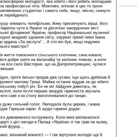
атмосферою молодості, яка нібито і його робить молодшим
за професорські літа. Можливо, впізнає в цих то трохи
овпевнених студентах і самого себе, якщо, звісно, скинути
аж перейденого.
ркушу знімають телефільми, йому присвячують вірші, його
баритон чути в Україні та десятках закордонних міст.
льної філармонії України, професор Національної музичної
одної академії єднання світу, лауреат премії імені Івана
р ордена «За заслуги”… А хто він був, якщо подумки
нього маестро?
ія життя повоєнного сільського хлопчини, сина коваля,
вся добре грати на балалайці та залізних ложках, а коли
на все село Шестерня, що на Дніпропетровщині, чулися
армошки.
ідно, проте батько продав два гусаки, іще щось дрібніше й
струмент малому Гриші. Майже останнє віддав за цю нібито
нському побуті річ. Бо не міг байдуже дивитись, як
есіллі, коли після перших акордів гармоніста звучала
 ноги самі з-за столу вихоплювалися до танцю.
ав дуже сильний голос. Неподалік була церква, і мама
відає Гаркуша зараз. А щодо гармоні додає:
ього дивовижного інструменту. Коли мені виповнилося
церті з цієї нагоди в Палаці «Україна» я так грав на ньому,
ній фурор...
ано: визнаний вокаліст — і так віртуозно володіє ще й