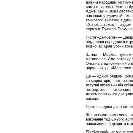
давнім народним інструме
самого Гаркуші. Можна бу
Адже, закінчивши десятир
навчався у музичній школ
танкового екіпажу; відду
збірної, а також — художн
сержант Григорій Гаркуша
Після «дембеля» — Дніпро
відділенні народних інст
водночас брав уроки вока
Затим — Москва, чуже міс
мегаполіса. Але потроху 
Онєгіна в однойменній опе
цирульнику», «Марселя» 
Це — одним рядком, хоча 
консерваторії, варті розл
вступні екзамени він спіз
четвертого — чотирнадцято
якоїсь політичної дисципл
вакації.
Проте завдяки дивовижном
Що вразило вимогливу про
виконанні тодішнього абіту
наважилися підкорити ст
Прибув сюди на місце гол