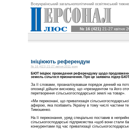
Всеукраїнський загальнополітичний освітянський тижне
№ 16 (421)
21-27 квітня 2
Ініціюють референдум
№ 16 (421) 21-27 квітня 2011 року
БЮТ ініціює проведення референдуму щодо продовженн
земель сільгосп призначення. Про це заявила лідер БЮ
За її словами, проаналізувавши порядок денний на по
опозиції дійшли висновку, що «президентом та його от
перетворення сільськогосподарської землі на товар».
«Ми переконані, що приватизація сільськогосподарсько
аферою, яка позбавить Україну в тому числі частини те
Тимошенко.
На її переконання, уряд спеціально поставив в неприйн
сільськогосподарські підприємства «щоб вони стали ба
конкурентами під час приватизації сільськогосподарськ