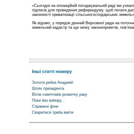
«Сьогодні на опозиційній погоджувальній раді ми ухвал
підписів для проведення референдуму, щоб почати дис
законності приватизації сільськогосподарських земель
Як відомо, у порядок денний Верховної ради на поточн
земельний кадастр та ще низку законопроектів, пов’яза
Інші статті номеру
Золота рибка Академії
Шлях президента
Вісім симптомів розвитку раку
Поки без вибору...
Справжні фіни
Сваритися треба вміти