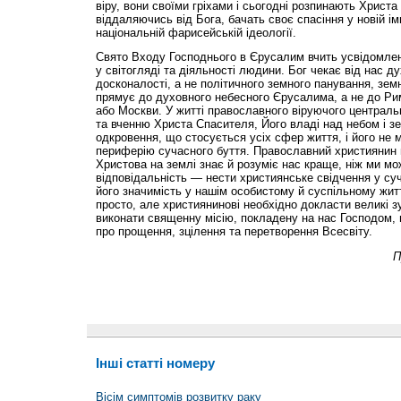
віру, вони своїми гріхами і сьогодні розпинають Христ
віддаляючись від Бога, бачать своє спасіння у новій імп
національній фарисейській ідеології.
Свято Входу Господнього в Єрусалим вчить усвідомленн
у світогляді та діяльності людини. Бог чекає від нас д
досконалості, а не політичного земного панування, зе
прямує до духовного небесного Єрусалима, а не до Ри
або Москви. У житті православного віруючого централь
та вченню Христа Спасителя, Його владі над небом і 
одкровення, що стосується усіх сфер життя, і його не 
периферію сучасного буття. Православний християнин 
Христова на землі знає й розуміє нас краще, ніж ми м
відповідальність — нести християнське свідчення у суч
його значимість у нашім особистому й суспільному житт
просто, але християнинові необхідно докласти великі з
виконати священну місію, покладену на нас Господом, п
про прощення, зцілення та перетворення Всесвіту.
П
Інші статті номеру
Вісім симптомів розвитку раку