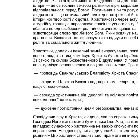
людства. У світлі християнського Одкровення для люди
історії — це світосяйні вектори релігійної віри, моральн
відповідальності перед Богом. Поєднання віри та розум
людського — це оптимальний шлях довгострокової й не
історичної творчості людства. Християнство через акту
літургійну традицію впроваджує спасіння усього світу. 
вбачати не одні заборони, релігійно-етичні концепції 
животворяще слово про Живого Бога, Який освячує наше
прагнення. Важливо тільки зрозуміти та відчути спосіб і
релігії та соціального життя людини.
Християни, долаючи пекельні земні випробування, покли
всього людства тим, чим Іісус Христос був для Ізраї
Звісткою та силою Божественного Відкуплення. У практ
це актуалізує основні аспекти соціального вчення Прав
— проповідь Євангельського Благовісту Христа Спасит
— пріоритет Царства Божого над царством кесаря, а, 
нацією, економікою;
— свобода християнина від ідеології та усілякої політ
психологічної «диктатури”;
— духовне протистояння ідеям безбожництва, ненависті
Сповідуючи віру в Христа, людина, яка по-справжньому
Господом Його життя може бути тільки Бог. Але, на жал
випадках сучасного християнина не важко спокусити по
ворожнечею. Нерідко віруючі люди уподібнюються тим, 
розіпни!» Ці християни ставлять свої прагматичні інте