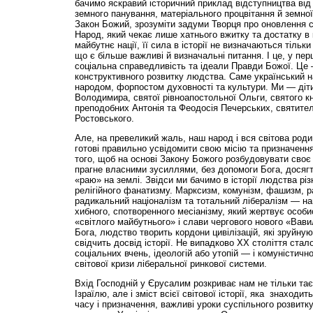
бачимо яскравий історичний приклад відступництва від
земного панування, матеріального процвітання й земно
Закон Божий, зрозуміти задуми Творця про оновлення с
Народ, який чекає лише хатнього вжитку та достатку в 
майбутнє нації, її сила в історії не визначаються тіль
що є більше важливі й визначальні питання. І це, у першу
соціальна справедливість та ідеали Правди Божої. Це
конструктивного розвитку людства. Саме український 
народом, форпостом духовності та культури. Ми — діти
Володимира, святої рівноапостольної Ольги, святого 
преподобних Антонія та Феодосія Печерських, святите
Ростовського.
Але, на превеликий жаль, наш народ і вся світова роди
готові правильно усвідомити свою місію та призначення 
того, щоб на основі Закону Божого розбудовувати своє
прагне власними зусиллями, без допомоги Бога, досягт
«раю» на землі. Звідси ми бачимо в історії людства різ
релігійного фанатизму. Марксизм, комунізм, фашизм, 
радикальний націоналізм та тотальний лібералізм — най
хибного, спотворенного месіанізму, який жертвує особ
«світлого майбутнього» і слави чергового нового «Вав
Бога, людство творить кордони цивілізацій, які зруйну
свідчить досвід історії. Не випадково XX століття стал
соціальних вчень, ідеологій або утопій — і комуністично
світової кризи ліберальної ринкової системи.
Вхід Господній у Єрусалим розкриває нам не тільки тає
Ізраїлю, але і зміст всієї світової історії, яка знаходи
часу і призначення, важливі уроки суспільного розвитк