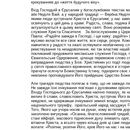
крокуванням до «життя будучого віку».
Вхід Господній в Єрусалим у богослужбових текстах м
або Неділя Ваій, а у народній традиції — Вербна Неділя
якими люди зустрічали Христа в Єрусалимі, у нас замі
освячують у цей день у храмі. Радість, слава, подяка
актуалізуються в цьому великому святі. Воно розкрив
служіння Христа Спасителя. За богослужінням у Церк
Павла: «Радійте завжди в Господі, і ще кажу: радійте» 
мусимо вкласти все своє життя, все серце, розум. Кож
навчитися у радості та хвалі оспівувати незбагненну 
ремствування та незадоволення, які так властиві нашій
покликаний продовжити месіанське служіння Господа, 
Євангельське Одкровення, цілюще переможне слово сп
виправдання людства у Бозі. Християнин усі події люд
у світлі православного віровчення, вглядатися в істори
прагнути осягнути Божественну Істину, підкорити своє 
невпинно проповідувати Його прийдешнє Царство Боже
Але трагедія людства полягає в тому, що не завжди л
Не завжди їхні очікування пов’язані з духовними орієн
Входу Господнього до Єрусалима наочно показує, як на
величі й слави, славословить Христа, зустрічає Його 
невдовзі, не одержавши очікуваної земної влади, політи
національного тріумфу, ізраїльський народ засуджує Г
Того, Якого ще учора носив на руках, кому встеляв до
захоплено вигукував: «Осанна, благословенний грядий,
стані ейфорії, масового піднесення духу знімають одяг
вітаючи Христа, а всього через кілька днів ці самі люд
волати: «Розіпни, розіпни Його, кров Його на нас і на н