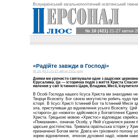
Всеукраїнський загальнополітичний освітянський тижне
№ 16 (421)
21-27 квітня 2
«Радійте завжди в Господі»
№ 16 (421) 21-27 квітня 2011 року
Днями ми урочисто святкували одне з радісних церковни
Єрусалима. Це — історична подія з життя Христа Спасите
явлення у світ Істинного Царя, Владики, Месії, Іскупителя
В Особі Господа нашого Іісуса Христа ми знаходимо не
Творця Всесвіту. Бог своєю могутністю робить чудо пр
історії. В Іісусі Христі Істинний Бог та Істинний Месія
зла, приступивши до відновлення усього Всесвіту. Цей 
«старого» до «нового» здійснився у Боговтіленні Єдино
Христа. Грецькою мовою «Христос» відповідає єврейсь
«Помазаник», означає Особу, у Якій з’єдналися разом 
царське достоїнства. Тривала ізраїльська історія у Хри
призначеної Богом мети. Довга ніч гріховного полону 
зорею відновлення, епохою духовної надії, новим нав