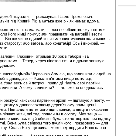
е демобілізували, — розказував Павло Прокопович. —
ків під Кривий Ріг, а батька вже рік як немає вдома.
реді мною, казала мати, — «за пособництво окупантам».
оли його німці примусили працювати на ваговій і вести
 — Він же чи не єдиний із письменних мужиків залишився в
ез старосту: або вагова, або концтабір! Ось і вибирай, —
мати.
авлович Глазовий, отримав 10 років таборів «за
упантам»… Тепер, через півстоліття, я в думах запитую
дників»:
єю «нєпобедімой» Червоною Армією, що залишили людей на
обі відповідаю: — Кивали п’ятами вище потилиці,
 Урал весь свій потрух і приплід! Навіть свої партійні
 залишили. А чому залишили? — Бо вже не сподівались
и республіканський партійний архів! — підтакую я поету. —
рещатику у двоповерховому дерев’яному приміщенні
ми. Підпалили потім його підпільники, а німці в покарання
-ліпших киян, які тоді попали їм в облогу. Моя теща —
ово опинилась в цій облозі і була сто четвертою при відліку
тні. Вона була свідком того публічного і показового — для
рілу. Слава Богу ще жива і може підтвердити Ваші слова.