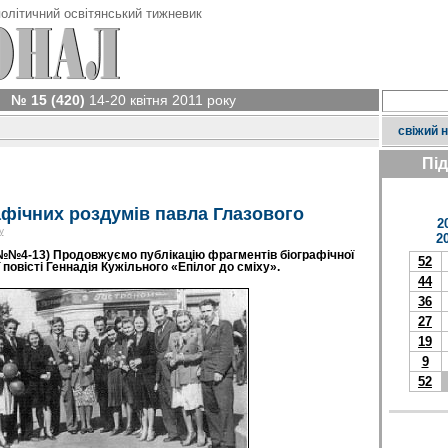
олітичний освітянський тижневик
№ 15 (420)
14-20 квітня 2011 року
свіжий 
Пі
афічних роздумів павла Глазового
2
у
2
№№4-13) Продовжуємо публікацію фрагментів біографічної
52
овісті Геннадія Кужільного «Епілог до сміху».
44
36
27
19
9
52