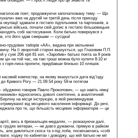
мій оповідач. — І прості люди про це знають та
наголосив поет, продовжуючи започатковану тему. — Що
укали» вже на другий чи третій день після приходу
а окупації здавали в гестапо підпільників та партизанів, а
янські війська, почали свій допис в гестапо більшовицьке.
знаходять собі застосування. Коли батько повернувся з
зав, хто його здав смершам — сусідка!
вно-трудових таборів «АА», видана при звільненні
ичу. На її зворотній стороні вказується, що Глазовим П.П.
 у сумі 206 крб 81 коп. «Заробив» батько поета за 9 років
м цін на той час, на такі гроші можна було купити 8-10 кг
 з горя-лиха пропити, придбавши близько 10 пляшок
й касовий компостер, на якому вказується дата від’їзду
до Кривого Рогу — 21.09.54 року 59-м потягом
 збуджено говорив Павло Прокопович, — що навіть німці
чизників» відносились доволі скептично, а аналітичний
з Берліну на місця інструкцію, в якій рекомендував
отримуваної від місцевого населення інформації. До речі,
ереджала про те, що більшість місцевих інформаторів — це
ртії, весь в брязкальцях-медалях, — розказуючи далі,
по грудях ветеран, — не довго думаючи, прямую в райком
ь, але дивляться скоса та з-під лоба, посміхаючись «собі
уваги, ходжу по кабінетах і доводжу, що мій батько не міг