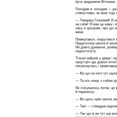
бути зрадником Вітчизни, 
Походив я, походив — разі
співчутливо, як мені тоді 
— Товариш Глазовий! Я н
на себе! Я вам це кажу і 
часу я зрозумів, про що н
мене.
Повештався, покрутився я 
Педагогічна школа й зали
Не довго думаючи, розвер
педінституту.
Тільки зайшов у двері і п
назустріч іде доволі інте
посміхнулась і привітавш
— Ви що чи кого тут шука
— Та ось ношу з собою до
Як з’ясувалось потім, ця
й перепитує:
— Ви щось крім школи за
— Так! — ствердно відпов
— Так що ж ви тут ще ро