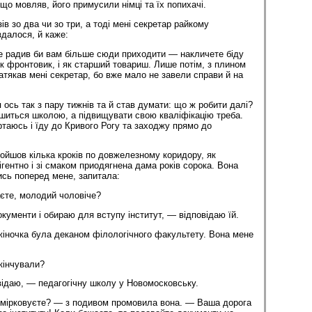
що мовляв, його примусили німці та їх попихачі.
в зо два чи зо три, а тоді мені секретар райкому
здалося, й каже:
е радив би вам більше сюди приходити — накличете біду
як фронтовик, і як старший товариш. Лише потім, з плином
атякав мені секретар, бо вже мало не завели справи й на
ось так з пару тижнів та й став думати: що ж робити далі?
шиться школою, а підвищувати свою кваліфікацію треба.
таюсь і їду до Кривого Рогу та заходжу прямо до
ройшов кілька кроків по довжелезному коридору, як
лігентно і зі смаком приодягнена дама років сорока. Вона
ись поперед мене, запитала:
єте, молодий чоловіче?
кументи і обираю для вступу інститут, — відповідаю їй.
 жіночка була деканом філологічного факультету. Вона мене
кінчували?
ідаю, — педагогічну школу у Новомосковську.
змірковуєте? — з подивом промовила вона. — Ваша дорога