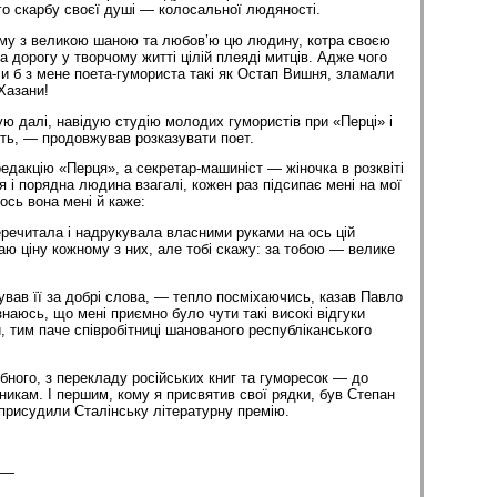
го скарбу своєї душі — колосальної людяності.
тиму з великою шаною та любов’ю цю людину, котра своєю
 дорогу у творчому житті цілій плеяді митців. Адже чого
или б з мене поета-гумориста такі як Остап Вишня, зламали
Хазани!
ую далі, навідую студію молодих гумористів при «Перці» і
ть, — продовжував розказувати поет.
едакцію «Перця», а секретар-машиніст — жіночка в розквіті
 і порядна людина взагалі, кожен раз підсипає мені на мої
ось вона мені й каже:
речитала і надрукувала власними руками на ось цій
аю ціну кожному з них, але тобі скажу: за тобою — велике
ував її за добрі слова, — тепло посміхаючись, казав Павло
наюсь, що мені приємно було чути такі високі відгуки
, тим паче співробітниці шанованого республіканського
ібного, з перекладу російських книг та гуморесок — до
икам. І першим, кому я присвятив свої рядки, був Степан
 присудили Сталінську літературну премію.
і —