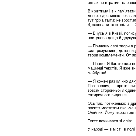
однак не втратив головно
Вік житиму і вік пам’ята
легкою десницею показала
тут гріха таїти: не зрост
б, закопали та згноїли — 
— Вчусь я в Києві, попис
поступово дещо й друкую
— Приношу свої твори в р
сил, розумниця, дотепниця
твори комплементи. От як
— Павло! Я багато вже пе
машинці текстів. Я вже зн
майбутнє!
— Я кожен раз клінно дяк
Прокопович, — проте приз
зовсім сторонньої людини
сатиричного видання.
Ось так, потихенько: з др
посвят маститим письменн
Олійник. Йому якраз тоді
Текст починався зі слів:
У народі — в місті, в пол