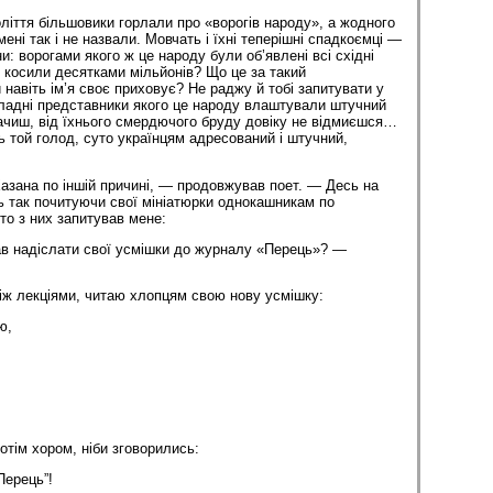
ліття більшовики горлали про «ворогів народу», а жодного
мені так і не назвали. Мовчать і їхні теперішні спадкоємці —
ни: ворогами якого ж це народу були об’явлені всі східні
о косили десятками мільйонів? Що це за такий
навіть ім’я своє приховує? Не раджу й тобі запитувати у
владні представники якого це народу влаштували штучний
ачиш, від їхнього смердючого бруду довіку не відмиєшся…
ь той голод, суто українцям адресований і штучний,
азана по іншій причині, — продовжував поет. — Десь на
сь так почитуючи свої мініатюрки однокашникам по
то з них запитував мене:
ав надіслати свої усмішки до журналу «Перець»? —
між лекціями, читаю хлопцям свою нову усмішку:
ю,
отім хором, ніби зговорились:
Перець”!