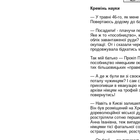
Кремінь науки
— У травні 46-го, як мен
Повертаюсь додому до бать
— Посадили! - плачучи пе
Яке ж то «пособництво», к
облік завантаженої руди?
окупації. От і сказали чер
продовжувала бідкатись 
Так мій батько — Прокіп П
пособництво німецьким ок
тих більшовицьких «праве
— А де ж були ви зі сво
поталу чужинцям? І сам с
прихопивши в евакуацію на
архіви німцям на трофей
повернутись!
— Навіть в Києві залишил
Він був розміщений на Х
дореволюційної міської ду
розстріляли сотню перших
Анна Іванівна, теж випадк
німцями тієї фатальної со
остраху населення, розст