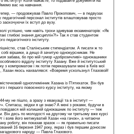
о інституту! Коли бажаєте, то подавайте документи на
иймемо вас на навчання.
і тепер, — продовжував Павло Прокопович, — в педвузах
у педагогічний персонал інститутів влаштовував просто
о заохочуючи їх вступ до вузу.
волі успішно, чим навіть трохи здивував екзаменаторів: «Як
акі глибокі знання дисциплін?!» Так я став студентом
го педагогічного інституту.
спішністю, став Сталінським стипендіатом. А писати ж то
собі віршики, а дещо й зачитую однокурсникам. Не
моя забава, бо про мій гумор «доброзичливі» однокашники
особливого відділу інституту Хазану. Вже й інститутський
ку з компроматом і як потім переказували мені в Київ мої
ві, Хазан якось нахвалявся: «Вовремя ускользнул Глазовой!
містечковий одноплемінник Хазана із П’ятихаток. Він був
го і першого повоєнного курсу інституту, на якому
44-му не пішло, а зразу з евакуації та в інститут —
». Спитаєш, звідки я це знаю? А мені з роками, будучи в
, сповідався мій колишній однокашник по інституту — теж
м. Він десь по молодості на другому чи третьому вже курсі
т і взяв його метикуватий Хазан «на гачок», а читаючи
ану роботу, він показав зразок — як правильно писати
тований 16 березня 1947 року, якраз і був першим доносом
 загадкового народу — Павла Глазового.