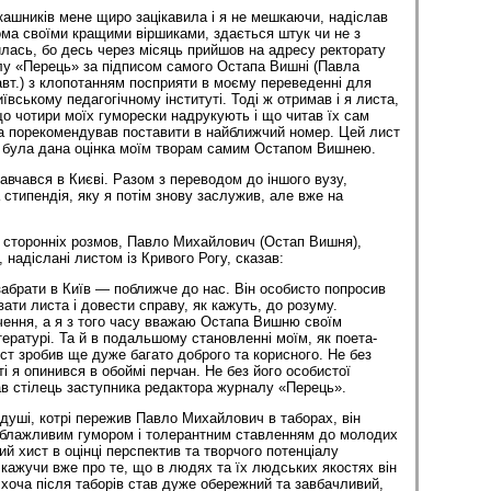
ашників мене щиро зацікавила і я не мешкаючи, надіслав
ома своїми кращими віршиками, здається штук чи не з
рилась, бо десь через місяць прийшов на адресу ректорату
лу «Перець» за підписом самого Остапа Вишні (Павла
т.) з клопотанням посприяти в моєму переведенні для
вському педагогічному інституті. Тоді ж отримав і я листа,
о чотири моїх гуморески надрукують і що читав їх сам
а порекомендував поставити в найближчий номер. Цей лист
у була дана оцінка моїм творам самим Остапом Вишнею.
навчався в Києві. Разом з переводом до іншого вузу,
стипендія, яку я потім знову заслужив, але вже на
із сторонніх розмов, Павло Михайлович (Остап Вишня),
 надіслані листом із Кривого Рогу, сказав:
абрати в Київ — поближче до нас. Він особисто попросив
ати листа і довести справу, як кажуть, до розуму.
ення, а я з того часу вважаю Остапа Вишню своїм
ературі. Та й в подальшому становленні моїм, як поета-
ст зробив ще дуже багато доброго та корисного. Не без
і я опинився в обоймі перчан. Не без його особистої
лав стілець заступника редактора журналу «Перець».
 душі, котрі пережив Павло Михайлович в таборах, він
облажливим гумором і толерантним ставленням до молодих
кий хист в оцінці перспектив та творчого потенціалу
 кажучи вже про те, що в людях та їх людських якостях він
 хоча після таборів став дуже обережний та завбачливий,