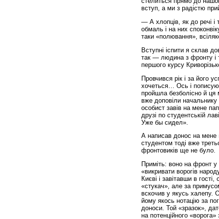
стелиться прямо до нашог
вступ, а ми з радістю пр
— А хлопців, як до речі 
обмаль і на них споконвік
таки «полювання», всіляк
Вступні іспити я склав до
так — людина з фронту і т
першого курсу Криворізько
Провчився рік і за його у
хочеться… Ось і пописую 
пройшла безболісно й ця 
вже доповіли начальнику 
особист завів на мене пап
друзі по студентській ла
Уже бы сидел».
А написав донос на мене 
студентом тоді вже третьо
фронтовиків ще не було.
Приміть: воно на фронт у 
«викривати ворогів народу
Києві і завітавши в гості
«стукач», але за примусо
вскочив у якусь халепу. О
йому якось нотацію за пог
доноси. Той «зразок», да
на потенційного «ворога»