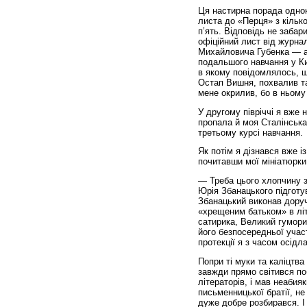
Ця настирна порада однок
листа до «Перця» з кільк
п’ять. Відповідь не заба
офіційний лист від журна
Михайловича Губенка — ав
подальшого навчання у Киї
в якому повідомлялось, щ
Остап Вишня, похвалив т
мене окрилив, бо в ньом
У другому півріччі я вже 
пропала й моя Сталінська 
третьому курсі навчання.
Як потім я дізнався вже 
почитавши мої мініатюрки,
— Треба цього хлопчину з
Юрія Збанацького підготув
Збанацький виконав доруч
«хрещеним батьком» в літ
сатирика, Великий гумори
його безпосередньої участ
протекції я з часом осід
Попри ті муки та каліцтва
завжди прямо світився п
літераторів, і мав неабия
письменницької братії, не
дуже добре розбирався. І