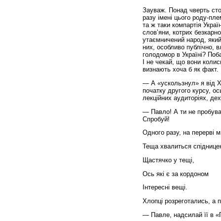
Зауваж. Понад чверть сто
разу імені цього роду-пле
та ж таки компартія Украї
слов’яни, котрих безкарн
утаємничений народ, який 
них, особливо публічно, 
голодомор в Україні? Поб
І не чекай, що вони колис
визнають хоча б як факт.
— А «ускользнул» я від Х
початку другого курсу, о
лекційних аудиторіях, дех
— Павло! А ти не пробув
Спробуй!
Одного разу, на перерві 
Теща хвалиться спіднице
Щастячко у тещі,
Ось які є за кордоном
Інтересні вещі.
Хлопці розреготались, а п
— Павле, надсилай її в «