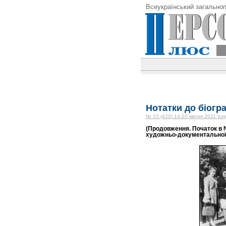
Всеукраїнський загальноп
Нотатки до біогр
№ 15 (420) 14-20 квітня 2011 рок
(Продовження. Початок в 
художньо-документальної п