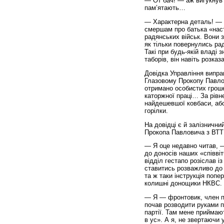
— От бач! — аж вигукнув 
пам’ятають…
— Характерна деталь! — 
смершам про батька «наст
радянських військ. Вони з
як тільки повернулись рад
Такі при будь-якій владі 
таборів, він навіть розка
Довідка Управління випра
Глазовому Прокопу Павлов
отримано особистих грошей
каторжної праці… За рівне
найдешевшої ковбаси, або
горілки.
На довідці є й залізнични
Прокопа Павловича з ВТТ 
— Я оце недавно читав, —
до доносів наших «співвіт
відділ гестапо розіслав і
ставитись розважливо до 
та ж таки інструкція поп
колишні донощики НКВС.
— Я — фронтовик, член па
почав розводити руками 
партії. Там мене приймают
в ус». А я, не звертаючи 