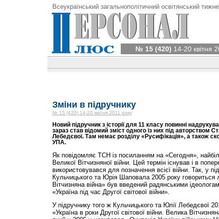
Всеукраїнський загальнополітичний освітянський тижне
№ 15 (420)
14-20 квітня 2
Зміни в підручнику
№ 15 (420) 14-20 квітня 2011 року
Новий підручник з історії для 11 класу повинні надрукув
зараз став відомий зміст одного із них під авторством С
Лебедєвої. Там немає розділу «Русифікація», а також ск
УПА.
Як повідомляє ТСН із посиланням на «Сегодня», найбіл
Великої Вітчизняної війни. Цей термін існував і в попер
використовувався для позначення всієї війни. Так, у п
Кульчицького та Юрія Шаповала 2005 року говориться 
Вітчизняна війна» був введений радянськими ідеологам
«Україна під час Другої світової війни».
У підручнику того ж Кульчицького та Юлії Лебедєвої 20
«Україна в роки Другої світової війни. Велика Вітчизняна