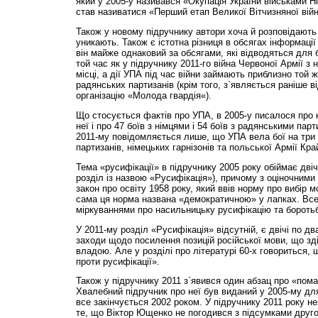
який у 2005-у називався «Окупація України військами Ні
став називатися «Перший етап Великої Вітчизняної війн
Також у новому підручнику автори хоча й розповідають
уникають. Також є істотна різниця в обсягах інформації 
він майже однаковий за обсягами, які відводяться для б
той час як у підручнику 2011-го війна Червоної Армії з
місці, а дії УПА під час війни займають приблизно той ж
радянських партизанів (крім того, з`являється раніше в
організацію «Молода гвардія«).
Що стосується фактів про УПА, в 2005-у писалося про к
неї і про 47 боїв з німцями і 54 боїв з радянськими пар
2011-му повідомляється лише, що УПА вела бої на три
партизанів, німецьких гарнізонів та польської Армії Кра
Тема «русифікації» в підручнику 2005 року обіймає двічі
розділ із назвою «Русифікація»), причому з оціночними
закон про освіту 1958 року, який ввів норму про вибір 
сама ця норма названа «демократичною» у лапках. Вс
міркуваннями про насильницьку русифікацію та боротьб
У 2011-му розділ «Русифікація» відсутній, є двічі по дв
заходи щодо посилення позицій російської мови, що з
владою. Але у розділі про літературі 60-х говориться,
проти русифікації».
Також у підручнику 2011 з`явився один абзац про «пом
Хвалебний підручник про неї був виданий у 2005-му для
все закінчується 2002 роком. У підручнику 2011 року н
те, що Віктор Ющенко не погодився з підсумками друго