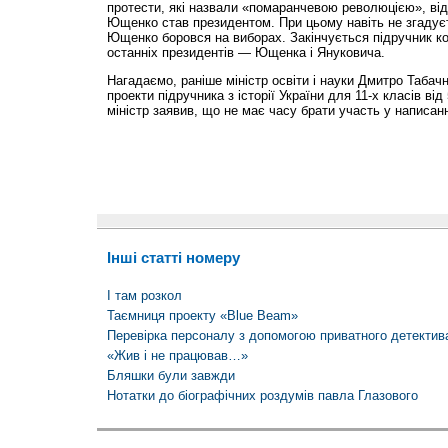
протести, які назвали «помаранчевою революцією», від
Ющенко став президентом. При цьому навіть не згадуєт
Ющенко боровся на виборах. Закінчується підручник к
останніх президентів — Ющенка і Януковича.
Нагадаємо, раніше міністр освіти і науки Дмитро Табач
проекти підручника з історії України для 11-х класів ві
міністр заявив, що не має часу брати участь у написанн
Інші статті номеру
І там розкол
Таємниця проекту «Blue Beam»
Перевірка персоналу з допомогою приватного детекти
«Жив і не працював…»
Бляшки були завжди
Нотатки до біографічних роздумів павла Глазового