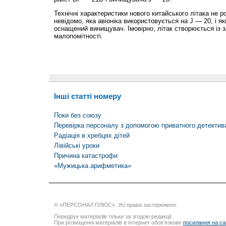
Технічні характеристики нового китайського літака не 
невідомо, яка авіоніка використовується на J — 20, і 
оснащений винищувач. Імовірно, літак створюється із 
малопомітності.
Інші статті номеру
Поки без союзу
Перевірка персоналу з допомогою приватного детекти
Радіація в хребцях дітей
Лівійські уроки
Причина катастрофи
«Мужицька арифметика»
© «ПЕРСОНАЛ ПЛЮС». Усі права застережено.
Передрук матеріалів тільки за згодою редакції.
При розміщенні матеріалів в Інтернет обов’язкове
посилання на са