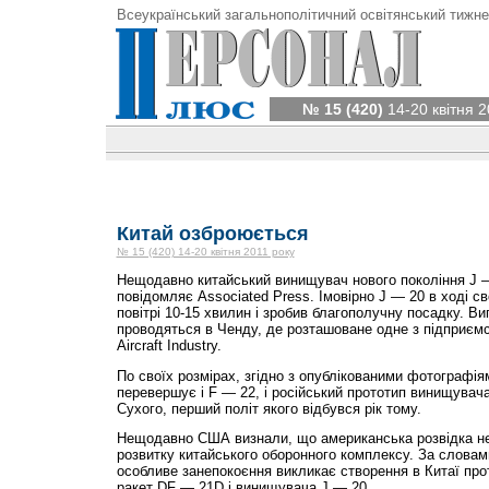
Всеукраїнський загальнополітичний освітянський тижне
№ 15 (420)
14-20 квітня 2
Китай озброюється
№ 15 (420) 14-20 квітня 2011 року
Нещодавно китайський винищувач нового покоління J —
повідомляє Associated Press. Імовірно J — 20 в ході с
повітрі 10-15 хвилин і зробив благополучну посадку. 
проводяться в Ченду, де розташоване одне з підприєм
Aircraft Industry.
По своїх розмірах, згідно з опублікованими фотографія
перевершує і F — 22, і російський прототип винищувача
Сухого, перший політ якого відбувся рік тому.
Нещодавно США визнали, що американська розвідка нед
розвитку китайського оборонного комплексу. За словам
особливе занепокоєння викликає створення в Китаї пр
ракет DF — 21D і винищувача J — 20.