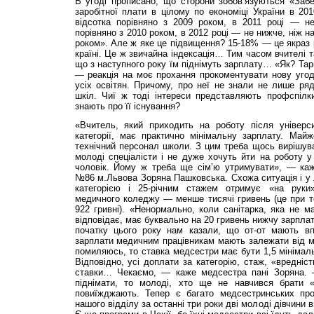
В угоді прописано, що сторони зобов’язуються «Забе
заробітної плати в цілому по економіці України в 201
відсотка порівняно з 2009 роком, в 2011 році — не
порівняно з 2010 роком, в 2012 році — не нижче, ніж на
роком». Але ж яке це підвищення? 15-18% — це якраз р
країні. Це ж звичайна індексація… Тим часом вчителі т
що з наступного року їм піднімуть зарплату… «Як? Тар
— реакція на моє прохання прокоментувати нову угод
усіх освітян. Причому, про неї не знали не лише ряд
шкіл. Чиї ж тоді інтереси представляють профспілки
знають про її існування?
«Вчитель, який приходить на роботу після універ
категорії, має практично мінімальну зарплату. Май
технічний персонал школи. З цим треба щось вирішува
молоді спеціалісти і не дуже хочуть йти на роботу 
чоловік. Йому ж треба ще сім’ю утримувати», — ка
№86 м.Львова Зоряна Пашковська. Схожа ситуація і у
категорією і 25-річним стажем отримує «на руки
медичного коледжу — менше тисячі гривень (це при т
922 гривні). «Ненормально, коли санітарка, яка не ма
відповідає, має буквально на 20 гривень нижчу зарпла
початку цього року нам казали, що от-от мають вп
зарплати медичним працівникам мають залежати від м
помиляюсь, то ставка медсестри має бути 1,5 мінімаль
Відповідно, усі доплати за категорію, стаж, «вредніс
ставки… Чекаємо, — каже медсестра пані Зоряна.
піднімати, то молоді, хто ще не навчився брати «
повиїжджають. Тепер є багато медсестринських про
нашого відділу за останні три роки дві молоді дівчини