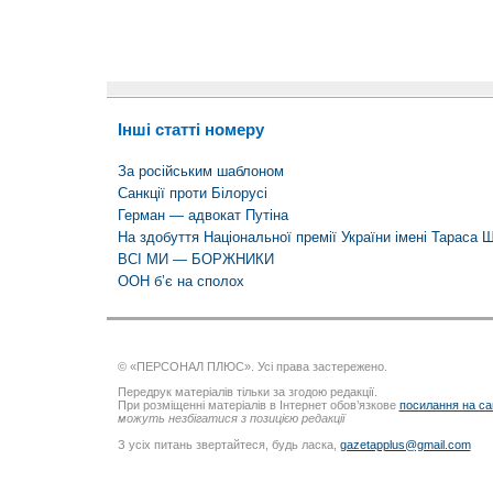
Інші статті номеру
За російським шаблоном
Санкції проти Білорусі
Герман — адвокат Путіна
На здобуття Національної премії України імені Тараса 
ВСІ МИ — БОРЖНИКИ
ООН б’є на сполох
© «ПЕРСОНАЛ ПЛЮС». Усі права застережено.
Передрук матеріалів тільки за згодою редакції.
При розміщенні матеріалів в Інтернет обов’язкове
посилання на са
можуть незбігатися з позицією редакції
З усіх питань звертайтеся, будь ласка,
gazetapplus@gmail.com