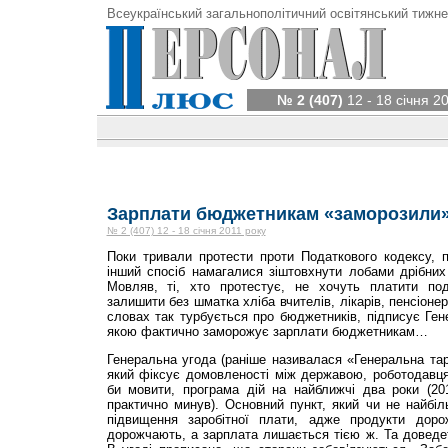
Всеукраїнський загальнополітичний освітянський тижне
№ 2 (407)
12 - 18 січня 2
Зарплати бюджетникам «заморозили» 
№ 2 (407) 12 - 18 січня 2011 року
Поки тривали протести проти Податкового кодексу, 
інший спосіб намагалися зіштовхнути лобами дрібних
Мовляв, ті, хто протестує, не хочуть платити под
залишити без шматка хліба вчителів, лікарів, пенсіонер
словах так турбується про бюджетників, підписує Гене
якою фактично заморожує зарплати бюджетникам…
Генеральна угода (раніше називалася «Генеральна та
який фіксує домовленості між державою, роботодавця
би мовити, програма дій на найближчі два роки (20
практично минув). Основний пункт, який чи не найбі
підвищення заробітної плати, адже продукти доро
дорожчають, а зарплата лишається тією ж. Та доведет