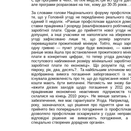
Є ще програми в Чехії, бо їхні медсестри всі їдуть далі
але програми розраховані на тих, кому до 30-35 років…
За словами голови Національного форуму профспілок 
те, що у Головній угоді не передбачено реального під
єдиний її недолік. «Раніше профспілкам вдалося дом
ставки працівника І розряду (кваліфікованого робітника)
заробітної плати. Однак до прийняття нової угоди н
допущені, а інші учасники не наполягали на збереженн
угоді зафіксовано лише те, що розмір зарплати 
перевищувати прожитковий мінімум. Тобто, якщо за
одну гривню — пункт угоди буде виконано, — каж
раніше мова йшла про встановлення прожиткового мінім
плати в конкретних цифрах, то тепер угода деклар
поступового наближення розміру мінімальної заробітно
заробітної плати по економіці». Що розуміти під 
півроку, рік, два, десять?.. Та найбільшим злочином м
відображена вимога погашення заборгованості із з
існувала домовленість про те, що до підписання нової 
кошти мають бути виплачені. Натомість ми знову б
«вжити дієвих заходів щодо погашення у 2011 році
працівникам економічно неактивних підприємств та
склалися на кінець 2010 року». Не менше запитань і
забезпечення, яке має гарантувати Угода. Наприклад, 
року, зазначалося, що рішення про підняття ціни на
прийнято без попереднього погодження із профспілк
дозволяло профспілкам оскаржувати у судах неправом
відповідні рішення не вимагають погодження, а
спеціально створених дорадчих органів».