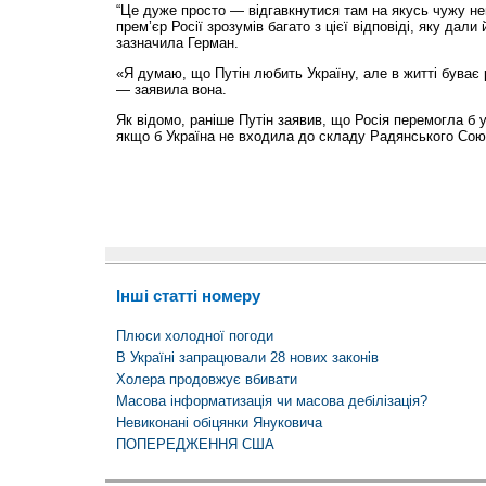
“Це дуже просто — відгавкнутися там на якусь чужу н
прем’єр Росії зрозумів багато з цієї відповіді, яку дал
зазначила Герман.
«Я думаю, що Путін любить Україну, але в житті буває 
— заявила вона.
Як відомо, раніше Путін заявив, що Росія перемогла б у Д
якщо б Україна не входила до складу Радянського Сою
Інші статті номеру
Плюси холодної погоди
В Україні запрацювали 28 нових законів
Холера продовжує вбивати
Масова інформатизація чи масова дебілізація?
Невиконані обіцянки Януковича
ПОПЕРЕДЖЕННЯ США