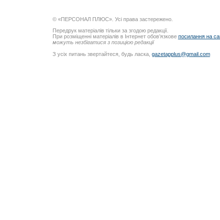
© «ПЕРСОНАЛ ПЛЮС». Усі права застережено.
Передрук матеріалів тільки за згодою редакції.
При розміщенні матеріалів в Інтернет обов’язкове
посилання на са
можуть незбігатися з позицією редакції
З усіх питань звертайтеся, будь ласка,
gazetapplus@gmail.com