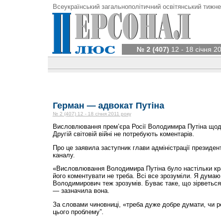
Всеукраїнський загальнополітичний освітянський тижне
№ 2 (407)
12 - 18 січня 2
Герман — адвокат Путіна
№ 2 (407) 12 - 18 січня 2011 року
Висловлювання прем’єра Росії Володимира Путіна щодо
Другій світовій війні не потребують коментарів.
Про це заявила заступник глави адміністрації президент
каналу.
«Висловлювання Володимира Путіна було настільки к
його коментувати не треба. Всі все зрозуміли. Я дума
Володимирович теж зрозумів. Буває таке, що зірветься 
— зазначила вона.
За словами чиновниці, «треба дуже добре думати, чи ре
цього проблему”.