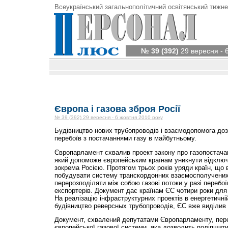
Всеукраїнський загальнополітичний освітянський тижне
№ 39 (392)
29 вересня - 
Європа і газова зброя Росії
№ 39 (392) 29 вересня - 6 жовтня 2010 року
Будівництво нових трубопроводів і взаємодопомога до
перебоїв з постачаннями газу в майбутньому.
Європарламент схвалив проект закону про газопостача
який допоможе європейським країнам уникнути відключ
зокрема Росією. Протягом трьох років уряди країн, що
побудувати систему транскордонних взаємосполучених 
перерозподіляти між собою газові потоки у разі перебої
експортерів. Документ дає країнам ЄС чотири роки для 
На реалізацію інфраструктурних проектів в енергетичні
будівництво реверсных трубопроводів, ЄС вже виділив 
Документ, схвалений депутатами Європарламенту, пер
європейської газової системи, яка дозволить поліп­шит