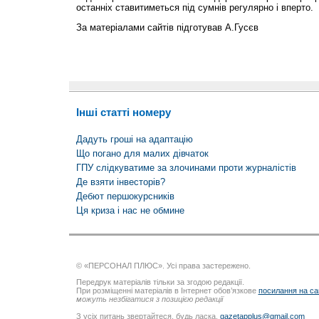
останніх ставитиметься під сумнів регулярно і вперто.
За матеріалами сайтів підготував А.Гусєв
Інші статті номеру
Дадуть гроші на адаптацію
Що погано для малих дівчаток
ГПУ слідкуватиме за злочинами проти журналістів
Де взяти інвесторів?
Дебют першокурсників
Ця криза і нас не обмине
© «ПЕРСОНАЛ ПЛЮС». Усі права застережено.
Передрук матеріалів тільки за згодою редакції.
При розміщенні матеріалів в Інтернет обов’язкове
посилання на са
можуть незбігатися з позицією редакції
З усіх питань звертайтеся, будь ласка,
gazetapplus@gmail.com