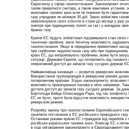
Євросоюзу у сфері газопостачання. Законопроект огол
газом приватного сектора, а також важливих установ, з
можливих газових криз всім їм повинне бути гарантова
газу упродовж як мінімум 30 діб. Закон зобов’яже газов
забезпечувати своїх клієнтів в строк до місяця у разі 
повітря при підвищеному попиті на газ і у випадках зв
браках газу.
Країни ЄС будуть зобов’язані підтримувати стан своїх г
технічних проблем, мати технічну можливість задіюват
газопостачання. Якщо ж передбачені превентивні захо
при серйозних недопостачах газу або при підвищеному п
країн ЄС, що випробовують проблеми, може бути запу
ситуації. Держави Європи, що потерпають від газового 
оперативний доступ до запасів газу сусідніх держав ЄС
Найважливіша інновація — розвиток реверсних можливо
Використання трубопроводів в реверсном режимі дозво
потерпаючим країнам. Згідно законопроекту, власники г
можливість прокачування палива в обох напрямах. Таки
дістати доступ до запасів газу сусідніх держав. За да
Бертольда Бейца Олександра Рара, під час конфлікту Ро
ЄС не було, проте була відсутня можливість використо
реверсном режимі.
Розробку закону про газопостачання Європейського сою
зачепили постачання в ЄС російського природного газу 
Останніми роками країни ЄС страждали від перебоїв з 
російсько-українських газових воєн. Комісар ЄС з пита
в ході обговорення законопроекту в Європарламенті пр