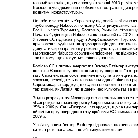
газовий конфлікт, що спалахнув в червні 2010 р. між Мо
Брюсселі усвідомлення необхідності «стратегії диверсиф
розвитку інфраструктури».
Ослабити залежність Євросоюзу від російської сировин
трубопроводу Nabu­cco, по якому ЄС отримуватиме газ з
Росії — через Туреччину, Болгарію, Румунію, Угорщину,
Початок будівництва Nabucco запланований на 2012 г, 
У травні ЄС підписав угоду з Азербайджаном, Грузією,
прискорення будівництва трубопроводів для постачань п
Депутати Європарламенту рекомендують установам Єв
газопроводу Nabucco особливий пріоритет «як відносно 
так і в тому, що стосується фінансування».
Комісар ЄС з питань енергетики Гюнтер Еттінгер висту
політики Євросоюзу відносно імпорту енергоносіїв з тре
газу Європейський союз повинен виступати як єдина ас
зокрема, необхідність встановлення єдиної ціни на прир
Єврокомісар стверджує, що єдина енергетична політик
такі країни, як Латвія, які в даний час купують газ за в
Згідно розрахункам Міжнародного енергетичного агентст
«Газпрому» на газовому ринку Європейського союзу ско
25% в 2009 р. Сам «Газпром» стверджує, що за цей пер
об’ємі імпорту природного газу країнами ЄС знизилася 
2009 р.
У зв’язку з цим Гюнтер Еттінгер відзначає, що певна за
існує, проте вона «далі не збільшуватиметься».