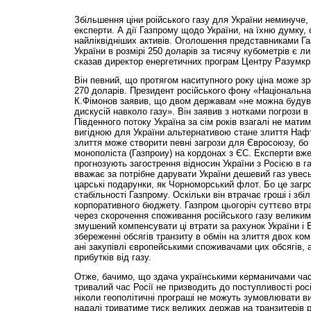
***
Збільшення ціни роійського газу для України неминуче
експерти. А дії Газпрому щодо України, на їхню думку,
найліквідніших активів. Оголошення представниками Га
України в розмірі 250 доларів за тисячу кубометрів є 
сказав директор енергетичних програм Центру Разумкр
Він певний, що протягом наситупного року ціна може зро
270 доларів. Президент російського фону «Національна
К.Фімонов заявив, що двом державам «не можна будува
дискусій навколо газу». Він заявив з нотками погрози в 
Південного потоку Україна за сім років взагалі не мати
вигідною для України альтернативою стане злиття Нафт
злиття може створити певні загрози для Євросоюзу, бо 
монополіста (Газпроиу) на кордонах з ЄС. Експерти вже
прогнозують загострення відносин України з Росією в га
вважає за потрібне дарувати України дешевий газ увесь 
царські подарунки, як Чорноморський флот. Бо це загр
стабільності Газпрому. Оскільки він втрачає гроші і зб
корпоративного бюджету. Газпром цьогоріч суттєво втр
через скорочення споживання російського газу великим
змушений компенсувати ці втрати за рахунок України і 
збереженні обсягів транзиту в обмін на злиття двох ком
ані закупівлі європейськими споживачами цих обсягів, 
прибутків від газу.
Отже, бачимо, що здача українськими керманичами част
тривалий час Росії не призводить до поступливості росі
ніколи геополітичні програші не можуть зумовлювати виг
надалі триватиме тиск великих держав на транзитерів р