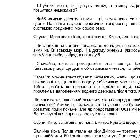
- Штучних морів, які цвітуть влітку, а взимку заг
позбутися неможливо?
- Найближчими десятиліттями — ні, неможливо. Нині 
цього. На нашій науково-практичній конференції йшл
системою поєднаних між собою озер.
Слухач: Мене звати Ігор, телефоную з Києва, але я ваш
- Чи ставили ви світове товариство до відома про жахл
зими на Київському морі. На догоду жменьці якихось
загублено риби, забруднено воду?!.
- Звичайно, світова громадськість знає про це. Т
Київському морі ще довго обговорюватиметься, потрібен
Наразі ж можна констатувати: безумовно, жаль, що з
важливо й те, що рівень води у Київському морі не пі
Тобто Прип’ять не принесла тієї кількості води, як
проблема з наповненням водного дзеркала після того, я
Ще запитуєте, шановний земляче: які міжнародні про
виникнути? Можливо, позначаться на українсько-біло
розвиток подій покаже, але як представники ООН ми 
Бо це внутрішня справа двох сусідніх країн.
Сергій, Київ, запитання до пана Дмитра Рущака щодо 
Біблійна зірка Полин упала на ріку Дніпро — третину 
що в найближчі 600 років поліпшення ситуації не передб