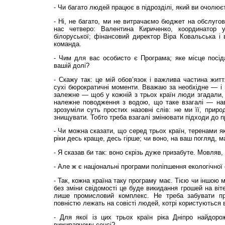
- Чи багато людей працює в підрозділі, який ви очолює
- Ні, не багато, ми не витрачаємо бюджет на обслуго
нас четверо: Валентина Кириченко, координатор ук
білоруської; фінансовий директор Віра Ковальська і 
команда.
- Чим для вас особисто є Програма; яке місце посід
вашій долі?
- Скажу так: це мій обов’язок і важлива частина жит
сухі бюрократичні моменти. Вважаю за необхідне — і 
залежне — щоб у кожній з трьох країн люди згадали, 
належне поводження з водою, що таке взагалі — нав
зрозуміли суть простих назовні слів: не ми її, приро
знищувати. Тобто треба взагалі змінювати підходи до 
- Чи можна сказати, що серед трьох країн, теренами я
ріки десь краще, десь гірше; чи воно, на ваш погляд, м
- Я сказав би так: воно скрізь дуже призабуте. Мовляв, 
- Але ж є національні програми поліпшення екологічної с
- Так, кожна країна таку програму має. Тією чи іншою 
без зміни свідомості це буде викидання грошей на ві
лише промисловий комплекс. Не треба забувати про
повністю лежать на совісті людей, котрі користуються
- Для якої із цих трьох країн ріка Дніпро найдоро
виживавчому сенсі?