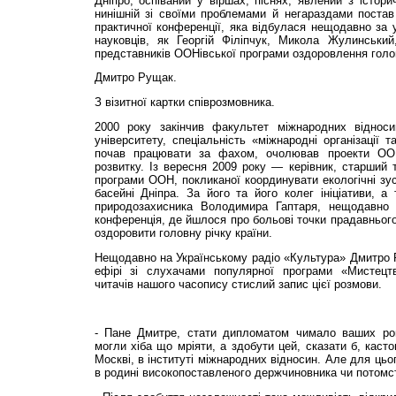
Дніпро, оспіваний у віршах, піснях, явлений з істори
нинішній зі своїми проблемами й негараздами постав
практичної конференції, яка відбулася нещодавно за у
науковців, як Георгій Філіпчук, Микола Жулинський
представників ООНівської програми оздоровлення голов
Дмитро Рущак.
З візитної картки співрозмовника.
2000 року закінчив факультет міжнародних відноси
університету, спеціальність «міжнародні організації
почав працювати за фахом, очолював проекти ООН
розвитку. Із вересня 2009 року — керівник, старший 
програми ООН, покликаної координувати екологічні зус
басейні Дніпра. За його та його колег ініціативи, а
природозахисника Володимира Гаптаря, нещодавно в
конференція, де йшлося про больові точки прадавнього
оздоровити головну річку країни.
Нещодавно на Українському радіо «Культура» Дмитро 
ефірі зі слухачами популярної програми «Мистецт
читачів нашого часопису стислий запис цієї розмови.
- Пане Дмитре, стати дипломатом чимало ваших ров
могли хіба що мріяти, а здобути цей, сказати б, каст
Москві, в інституті міжнародних відносин. Але для ць
в родині високопоставленого держчиновника чи потомс