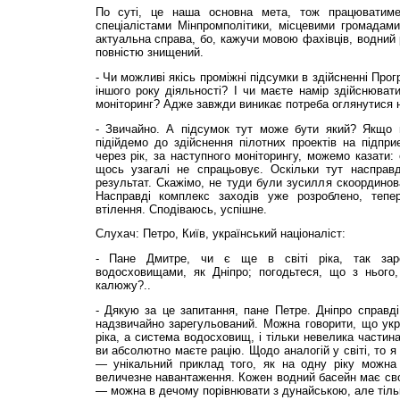
По суті, це наша основна мета, тож працюватиме
спеціалістами Мінпромполітики, місцевими громадами
актуальна справа, бо, кажучи мовою фахівців, водний
повністю знищений.
- Чи можливі якісь проміжні підсумки в здійсненні Про
іншого року діяльності? І чи маєте намір здійснюват
моніторинг? Адже завжди виникає потреба оглянутися 
- Звичайно. А підсумок тут може бути який? Якщо 
підійдемо до здійснення пілотних проектів на підпр
через рік, за наступного моніторингу, можемо казати:
щось узагалі не спрацьовує. Оскільки тут насправ
результат. Скажімо, не туди були зусилля скоординова
Насправді комплекс заходів уже розроблено, тепер
втілення. Сподіваюсь, успішне.
Слухач: Петро, Київ, український націоналіст:
- Пане Дмитре, чи є ще в світі ріка, так зарег
водосховищами, як Дніпро; погодьтеся, що з нього,
калюжу?..
- Дякую за це запитання, пане Петре. Дніпро справді
надзвичайно зарегульований. Можна говорити, що укр
ріка, а система водосховищ, і тільки невелика частин
ви абсолютно маєте рацію. Щодо аналогій у світі, то я
— унікальний приклад того, як на одну ріку можна
величезне навантаження. Кожен водний басейн має св
— можна в дечому порівнювати з дунайською, але тіл