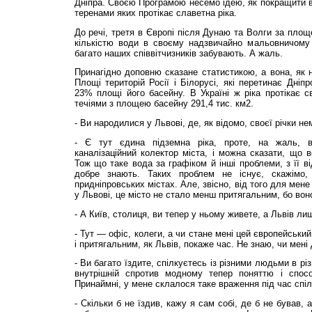
Дніпра. Своєю Програмою несемо ідею, як покращити во
теренами яких протікає славетна ріка.
До речі, третя в Європі після Дунаю та Волги за площ
кількістю води в своєму надзвичайно мальовничому
багато наших співвітчизників забувають. А жаль.
Принагідно доповню сказане статистикою, а вона, як 
Площі територій Росії і Білорусі, які перетинає Дніпр
23% площі його басейну. В Україні ж ріка протікає 
течіями з площею басейну 291,4 тис. км2.
- Ви народилися у Львові, де, як відомо, своєї річки не
- Є тут єдина підземна ріка, проте, на жаль, 
каналізаційний колектор міста, і можна сказати, що 
Тож що таке вода за графіком й інші проблеми, з її ві
добре знають. Таких проблем не існує, скажімо,
придніпровських містах. Але, звісно, від того для мен
у Львові, це місто не стало менш притягальним, бо воно
- А Київ, столиця, ви тепер у ньому живете, а Львів л
- Тут — офіс, колеги, а чи стане мені цей європейськи
і притягальним, як Львів, покаже час. Не знаю, чи мені
- Ви багато їздите, спілкуєтесь із різними людьми в різ
внутрішній спротив модному тепер поняттю і спосо
Принаймні, у мене склалося таке враження під час спі
- Скільки б не їздив, кажу я сам собі, де б не бував,