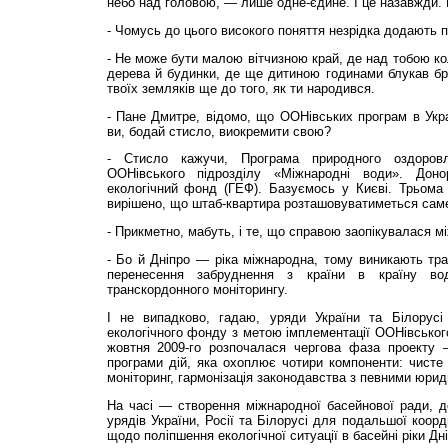
небо над головою, — лише одне-єдине. І це назавжди. 
- Чомусь до цього високого поняття незрідка додають 
- Не може бути малою вітчизною край, де над тобою ко
дерева й будинки, де ще дитиною годинами блукав бр
твоїх земляків ще до того, як ти народився.
- Пане Дмитре, відомо, що ООНівських програм в Укр
ви, бодай стисло, виокремити свою?
- Стисло кажучи, Програма природного оздоров
ООНівського підрозділу «Міжнародні води». До
екологічний фонд (ГЕФ). Базуємось у Києві. Трьома 
вирішено, що штаб-квартира розташовуватиметься саме 
- Прикметно, мабуть, і те, що справою заопікувалася м
- Бо й Дніпро — ріка міжнародна, тому виникають тра
перенесення забруднення з країни в країну в
транскордонного моніторингу.
І не випадково, гадаю, уряди України та Білорусі
екологічного фонду з метою імплементації ООНівського
жовтня 2009-го розпочалася чергова фаза проекту 
програми дій, яка охоплює чотири компоненти: чисте
моніторинг, гармонізація законодавства з певними юр
На часі — створення міжнародної басейнової ради, д
урядів України, Росії та Білорусі для подальшої коор
щодо поліпшення екологічної ситуації в басейні ріки Дні