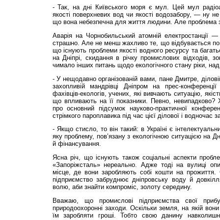
- Так, на дні Київського моря є мул. Цей мул радіо
якості поверхневих вод чи якості водозабору, — ну не
що вона небезпечна для життя людини. Але проблема 
Аварія на Чорнобильський атомній електростанції — 
страшно. Але не менш жахливо те, що відбувається пов
що існують проблеми якості водного ресурсу та багать
на Дніпрі, скидання в річку промислових відходів, з
чимало інших питань щодо екологічного стану ріки, на
- У нещодавно організованій вами, пане Дмитре, ділов
захопливій мандрівці Дніпром на прес-конференці
фахівців-екологів, учених, які вивчають ситуацію, якіс
що впливають на її показники. Певно, невипадково? 
про основний підсумок науково-практичної конферен
стрімкого пароплавика під час цієї ділової і водночас з
- Якщо стисло, то він такий: в Україні є інтелектуаль
яку проблему, пов’язану з екологічною ситуацією на Дн
й фінансування.
Ясна річ, що існують також соціальні аспекти пробл
«Запоріжсталь» нереально. Адже тоді на вулиці оп
місце, де вони заробляють собі кошти на прожиття. 
підприємство забруднює дніпровську воду й довкілл
волю, аби знайти компроміс, золоту середину.
Вважаю, що промислові підприємства свої приб
природоохоронні заходи. Оскільки земля, на якій вони
їм заробляти гроші. Тобто свою данину навколишнь