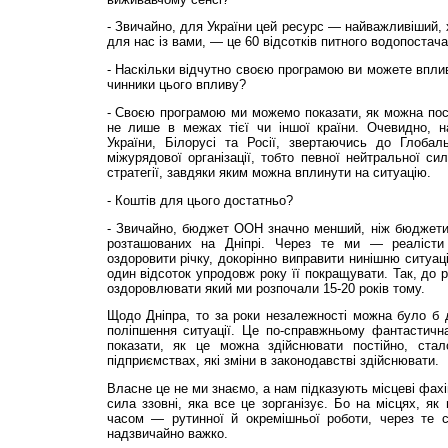
- Звичайно, для України цей ресурс — найважливіший, 
для нас із вами, — це 60 відсотків питного водопостача
- Наскільки відчутно своєю програмою ви можете вплива
чинники цього впливу?
- Своєю програмою ми можемо показати, як можна пос
не лише в межах тієї чи іншої країни. Очевидно, 
України, Білорусі та Росії, звертаючись до Глоба
міжурядової організації, тобто певної нейтральної си
стратегії, завдяки яким можна вплинути на ситуацію.
- Коштів для цього достатньо?
- Звичайно, бюджет ООН значно менший, ніж бюджети
розташованих на Дніпрі. Через те ми — реалісти
оздоровити річку, докорінно виправити нинішню ситуаці
один відсоток упродовж року її покращувати. Так, до р
оздоровлювати який ми розпочали 15-20 років тому.
Щодо Дніпра, то за роки незалежності можна було б 
поліпшення ситуації. Це по-справжньому фантастич
показати, як це можна здійснювати постійно, стал
підприємствах, які зміни в законодавстві здійснювати.
Власне це не ми знаємо, а нам підказують місцеві фахі
сила ззовні, яка все це зорганізує. Бо на місцях, як
часом — рутинної й окремішньої роботи, через те 
надзвичайно важко.