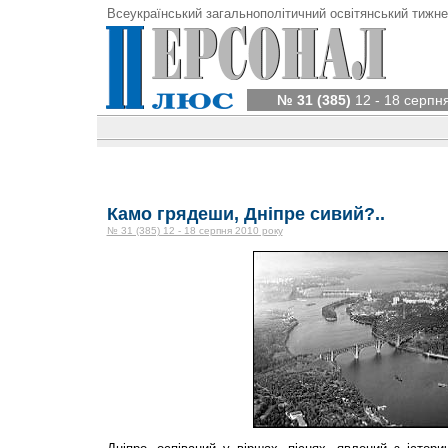
Всеукраїнський загальнополітичний освітянський тижне
№ 31 (385)
12 - 18 серпн
Камо грядеши, Дніпре сивий?..
№ 31 (385) 12 - 18 серпня 2010 року