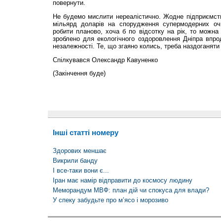
повернути.
Не будемо мислити нереалістично. Жодне підприємств
мільярд доларів на спорудження супермодерних о
робити планово, хоча б по відсотку на рік, то можна
зроблено для екологічного оздоровлення Дніпра впро
незалежності. Те, що згаяно колись, треба наздоганяти 
Спілкувався Олександр Кавуненко
(Закінчення буде)
Інші статті номеру
Здорових меншає
Викрили банду
І все-таки вони є...
Іран має намір відправити до космосу людину
Меморандум МВФ: план дій чи спокуса для влади?
У спеку забудьте про м’ясо і морозиво