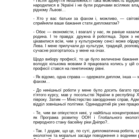
- Після здобуття незалежності така можливість відкрил
народилися в Україні і не були родичами всіляких в
рідному Львові…
- Хто у вас батьки за фахом і, можливо, — світові
сприйняли ваше бажання стати дипломатом?
- Обоє — економісти, і взагалі у нас, як раніше каза
родина. І те правда: дружна й роботяща. Зірок з н
цікавилися всім, чим у культурному сенсі може обда
Лева. І мене прилучали до культури, традицій, розпові
сучасне розгорталось у мене на очах.
Щодо вибору професії, то це було величезне бажання 
володіє кількома мовами й працювала колись у цій сф
професії стався на генетичному рівні.
- Як відомо, одна справа — одержати диплом, інша — 
фахом…
- До нинішньої роботи у мене було досить багато пр
п’ятого курсу, мав у посольстві України в республіці
півроку. Затим — Міністерство закордонних справ, Адмі
відділ зовнішньої політики. Одинадцятий рік уже пра
- Те, чим ви опікуєтеся нині, у найбільш концентрован
як Програма розвитку ООН і Глобального еколог
природного стану басейну ріки Дніпро?..
- Так. І додам, що це, по суті, дипломатична робота, 
екологічні та моральні засади поводження з водними 