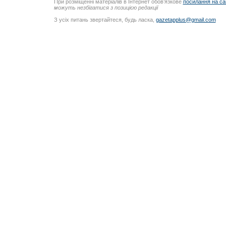
При розміщенні матеріалів в Інтернет обов’язкове
посилання на са
можуть незбігатися з позицією редакції
З усіх питань звертайтеся, будь ласка,
gazetapplus@gmail.com