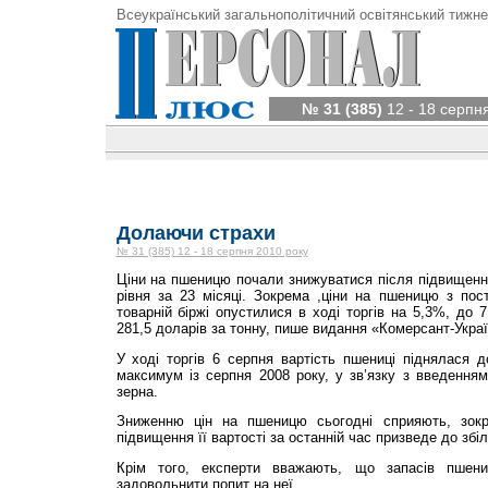
Всеукраїнський загальнополітичний освітянський тижне
№ 31 (385)
12 - 18 серпн
Долаючи страхи
№ 31 (385) 12 - 18 серпня 2010 року
Ціни на пшеницю почали знижуватися після підвищенн
рівня за 23 місяці. Зокрема ,ціни на пшеницю з пос
товарній біржі опустилися в ході торгів на 5,3%, до 
281,5 доларів за тонну, пише видання «Комерсант-Украї
У ході торгів 6 серпня вартість пшениці піднялася 
максимум із серпня 2008 року, у зв’язку з введення
зерна.
Зниженню цін на пшеницю сьогодні сприяють, зокр
підвищення її вартості за останній час призведе до збі
Крім того, експерти вважають, що запасів пшени
задовольнити попит на неї.