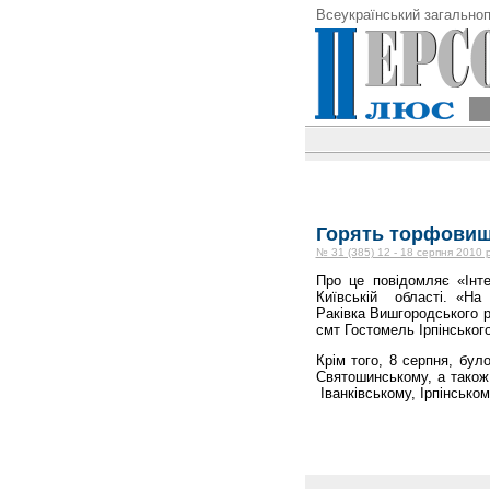
Всеукраїнський загальноп
Горять торфови
№ 31 (385) 12 - 18 серпня 2010 
Про це повідомляє «Інт
Київській області. «На
Раківка Вишгородського р
смт Гостомель Ірпінськог
Крім того, 8 серпня, бул
Святошинському, а також
Іванківському, Ірпінсько