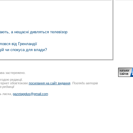
ають, а нещасні дивляться телевізор
ловся від Гренландії
й чи спокуса для влади?
ва застережено.
годою редакції.
нтернет обов’язкове
посилання на сайт видання
.
Погляди авторів
 редакції
ь ласка,
gazetapplus@gmail.com