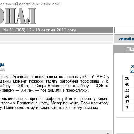
олітичний освітянський тижневик
№ 31 (385)
12 - 18 серпня 2010 року
свіжий 
Пі
ща
2
року
2
ерфакс-Україна» з посиланням на прес-службі ГУ МНС у
50
 даний момент пожежні гасять загоряння торфовищ у с.
40
айону — 0,6 га, с. Озера Бородянського району — 0,35 га,
о району — 0,4 га», — повідомили в прес-службі.
33
24
о ліквідоване загоряння торфовищ біля м. Ірпеня, у Києво-
17
 трави у Бориспільському, Макарівському, Баришівському,
му, Вишгородському й Києво-Святошинському районах.
7