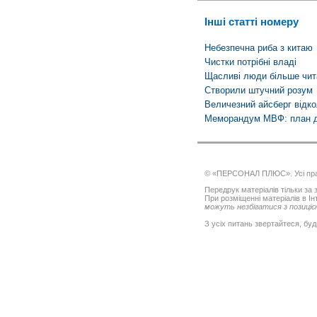
Інші статті номеру
Небезпечна риба з китаю
Чистки потрібні владі
Щасливі люди більше чит
Створили штучний розум
Величезний айсберг відко
Меморандум МВФ: план ді
© «ПЕРСОНАЛ ПЛЮС». Усі пра
Передрук матеріалів тільки за з
При розміщенні матеріалів в І
можуть незбігатися з позицією
З усіх питань звертайтеся, буд