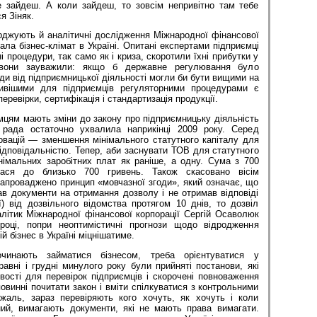
 зайдеш. А коли зайдеш, то зовсім непривітно там тебе
я Зіняк.
рджують й аналітичні дослідження Міжнародної фінансової
ала бізнес-клі­мат в Україні. Опитані експертами підприємці
 процедури, так само як і криза, скоротили їхні прибутки у
 вони зауважили: якщо б державне регулювання було
оди від підприємницької діяльності могли би бути вищими на
ливішими для підприємців регуляторними процедурами є
еревірки, сертифікація і стандартизація продукції.
цям мають зміни до закону про підприємницьку діяльність
а рада остаточно ухвалила наприкінці 2009 року. Серед
овацій — зменшення мінімального статутного капіталу для
дповідальністю. Тепер, аби заснувати ТОВ для статутного
німальних заробітних плат як раніше, а одну. Сума з 700
ася до близько 700 гривень. Також скасовано вісім
 запроваджено принцип «мовчазної згоди», який означає, що
ав документи на отримання дозволу і не отримав відповіді
ї) від дозвільного відомства протягом 10 днів, то дозвіл
літик Міжнародної фінансової корпорації Сергій Осаволюк
оці, попри неоптимістичні прогнози щодо відродження
й бізнес в Україні міцнішатиме.
чинають займатися бізнесом, треба орієнтуватися у
равні і грудні минулого року були прийняті постанови, які
ості для перевірок підприємців і скорочені повноваження
повинні почитати закон і вміти спілкуватися з контрольними
жаль, зараз перевіряють кого хочуть, як хочуть і коли
дний, вимагають документи, які не мають права вимагати.