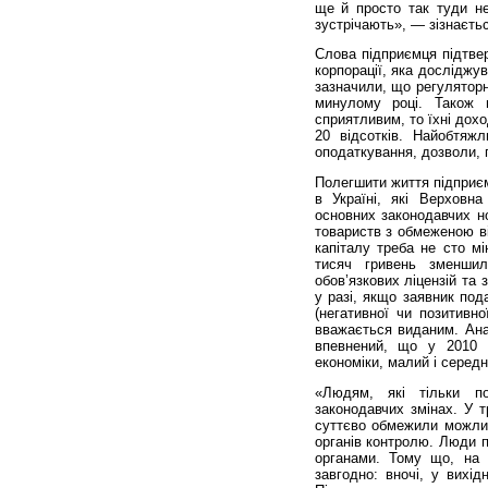
ще й просто так туди не
зустрічають», — зізнаєтьс
Слова підприємця під­тве
корпорації, яка досліджув
зазначили, що регуляторні
минулому році. Також
сприятливим, то їхні дох
20 відсотків. Найобтяж
оподаткування, дозволи, п
Полегшити життя підприєм
в Україні, які Верховн
основних законодавчих н
товариств з обмеженою ві
капіталу треба не сто мі
тисяч гривень зменшил
обов’язкових ліцензій та
у разі, якщо заявник под
(негативної чи позитивно
вважається виданим. Ана
впевнений, що у 2010 р
економіки, малий і середні
«Людям, які тільки по
законодавчих змінах. У т
суттєво обмежили можлив
орга­нів контролю. Люди 
органами. Тому що, на 
завгодно: вночі, у вихі