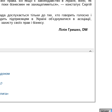
вої права. Бо якщо є законодавство в Україні, воно, як
, поки бізнесмен не захищатиметься», — констатує Сергій
ада дослухається тільки до тих, хто говорить голосно і
дить підприємцям в Україні об’єднуватися в асоціації,
 захисту своїх прав і бізнесу.
Лілія Гришко, DW
рдоном
я?
длига»