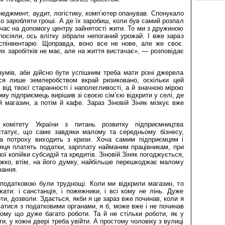
енеджмент, аудит, логістику, комп’ютер опанував. Спонукало
ло заробляти гроші. А де їх заробиш, коли був самий розпал
час на допомогу центру зайнятості жити. То ми з дружиною
осіяли, ось влітку зібрали непоганий урожай. І вже зараз
спінвентарю. Щоправда, воно все не нове, але же своє.
их заробітків не має, але на життя вистачає», — розповідає
зумів, аби дійсно бути успішним треба мати різні джерела
ися лише землеробством вкрай ризиковано, оскільки цей
 від твоєї старанності і наполегливості, а й значною мірою
му підприємець вирішив зі своєю сім’єю відкрити у селі, де
 магазин, а потім й кафе. Зараз Зіновій Зіняк мізкує вже
 комітету України з питань розвитку підприємництва
татує, що саме завдяки малому та середньому бізнесу,
на потроху виходить з кризи. Хоча самим підприємцям і
яця платять податки, зарплату найманим працівникам, при
 копійки субсидій та кредитів. Зіновій Зіняк погоджується,
жко, втім, на його думку, найбільше перешкоджає малому
вання.
 податковою були труднощі. Коли ми відкрили магазин, то
ати: і санстанція, і пожежники, і всі кому не лінь. Дуже
оти, дозволи. Здається, якби я це зараз вже починав, коли я
ватися з податковими органами, я б, може вже і не починав
Тому що дуже багато роботи. Та й не сті­льки роботи, як у
ти, у кожні двері треба увійти. А простому чоловіку з вулиці