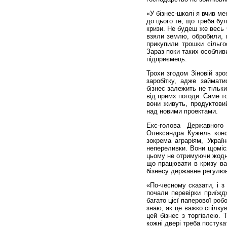
«У бізнес-школі я вчив м
до цього те, що треба бу
кризи. Не будеш же весь 
взяли землю, обробили, п
прикупили трошки сільго
Зараз поки таких особлив
підприємець.
Трохи згодом Зіновій зро
заробітку, адже займат
бізнес залежить не тільки
від примх погоди. Саме то
вони живуть, продуктовий
над новими проектами.
Екс-голова Державного
Олександра Кужель конс
зокрема аграріям, Украї
непереливки. Вони щоміс
цьому не отримуючи жодної
що працювати в кризу ва
бізнесу державне регулю
«По-чесному сказати, і з
почали перевірки приїждж
багато цієї паперової роб
знаю, як це важко спілку
цей бізнес з торгівлею. 
кожні двері треба постука