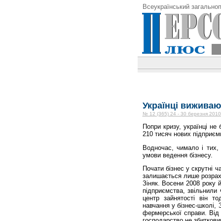
Всеукраїнський загальноп
Українці виживаю
№ 12 (365) 24 - 30 березня 2010
Попри кризу, українці не
210 тисяч нових підприємц
Водночас, чимало і тих,
умови ведення бізнесу.
Почати бізнес у скрутні ч
залишається лише розрахо
Зіняк. Восени 2008 року 
підприємства, звільнили 
центр зайнятості він т
навчання у бізнес-школі, З
фермерської справи. Від 
господарство не збиткови