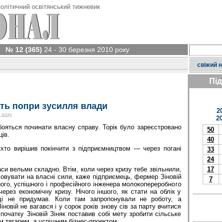
олітичний освітянський тижневик
№ 12 (365)
24 - 30 березня 2010 року
свіжий 
Пі
ть попри зусилля влади
2
 року
2
 бояться починати власну справу. Торік було зареєстровано
50
ів.
40
 хто вирішив покінчити з підприємництвом — через погані
33
24
17
аси вельми складно. Втім, коли через кризу тебе звільнили,
вувати на власні сили, каже підприємець, фермер Зіновій
7
його, успішного і професійного інженера молокопереробного
через економічну кризу. Нічого іншого, як стати на облік у
оді не придумав. Коли там запропонували не роботу, а
іновій не вагався і у сорок років знову сів за парту вчитися
початку Зіновій Зіняк поставив собі мету зробити сіль­ське
м тягарем, а успішним бізнес-проектом.