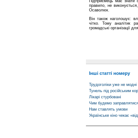
Підприємець має знати с
правило, не виконується
Осаволюк.
Він також наголошує: вл
чітко. Тому аналітик ра
громадські організації для
Інші статті номеру
Трудоголіки уже не модні
Тунель під російським ко
Лікарі стурбовані
Чим будемо заправлятис
Нам ставлять умови
Українське кіно чекає «ві