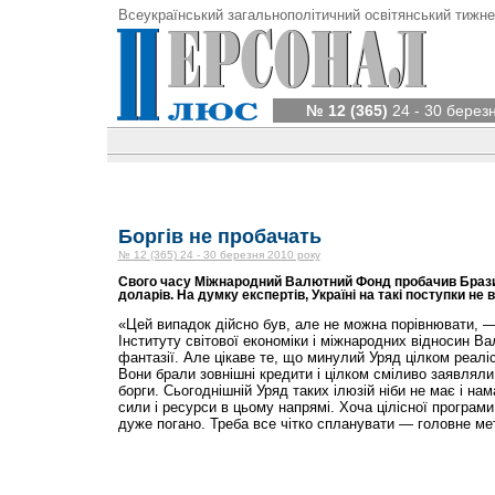
Всеукраїнський загальнополітичний освітянський тижне
№ 12 (365)
24 - 30 берез
Боргів не пробачать
№ 12 (365) 24 - 30 березня 2010 року
Свого часу Міжнародний Валютний Фонд пробачив Бразилі
доларів. На думку експертів, Україні на такі поступки не 
«Цей випадок дійсно був, але не можна порівнювати, 
Інституту світової економіки і міжнародних відносин В
фантазії. Але цікаве те, що минулий Уряд цілком реалі
Вони брали зовнішні кредити і цілком сміливо заявляли
борги. Сьогоднішній Уряд таких ілюзій ніби не має і на
сили і ресурси в цьому напрямі. Хоча цілісної програми
дуже погано. Треба все чітко спланувати — головне мет