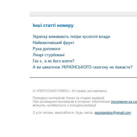
Інші статті номеру
Українці виживають попри зусилля влади
Найважливіший фрукт
Рука допомоги
Лікарі стурбовані
Газ є, а як його взяти?
А ви шматочок УКРАЇНСЬКОГО газогону не бажаєте?
© «ПЕРСОНАЛ ПЛЮС». Усі права застережено.
Передрук матеріалів тільки за згодою редакції.
При розміщенні матеріалів в Інтернет обов’язкове
посилання на са
можуть незбігатися з позицією редакції
З усіх питань звертайтеся, будь ласка,
gazetapplus@gmail.com