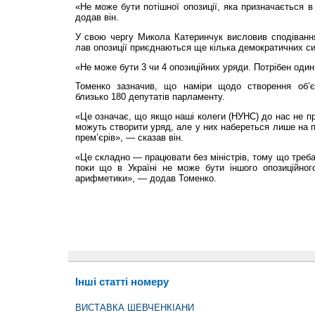
«Не може бути потішної опозиції, яка призначається в
додав він.
У свою чергу Микола Катеринчук висловив сподіван
лав опозиції приєднаються ще кілька демократичних си
«Не може бути 3 чи 4 опозиційних уряди. Потрібен один
Томенко зазначив, що наміри щодо створення об’єд
близько 180 депутатів парламенту.
«Це означає, що якщо наші колеги (НУНС) до нас не п
можуть створити уряд, але у них набереться лише на по
прем’єрів», — сказав він.
«Це складно — працювати без міністрів, тому що треба
поки що в Україні не може бути іншого опозиційного
арифметики», — додав Томенко.
Інші статті номеру
ВИСТАВКА ШЕВЧЕНКІАНИ