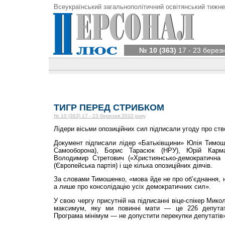
Всеукраїнський загальнополітичний освітянський тижне
№ 10 (363)
17 - 23 берез
ТИГР ПЕРЕД СТРИБКОМ
№ 10 (363) 17 - 23 березня 2010 року
Лідери вісьми опозиційних сил підписали угоду про ство
Документ підписали лідер «Батьківщини» Юлія Тимош
Самооборона), Борис Тарасюк (НРУ), Юрій Кармаз
Володимир Стретович («Християнсько-демократична 
(Європейська партія) і ще кілька опозиційних діячів.
За словами Тимошенко, «мова йде не про об’єднання, не
а лише про консолідацію усіх демократичних сил».
У свою чергу присутній на підписанні віце-спікер Мик
максимум, яку ми повинні мати — це 226 депутатів
Програма мінімум — не допустити перекупки депутатів»