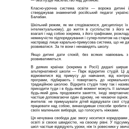
— безглузде насильство над дитиною.
Класно-урочна система освіти — ворожа дитині й
стверджував знаменитий російський педагог україн
Балабан.
Шкільний режим, як ми сподіваємося, дисциплінує їх 
інтелектуальному), до життя в суспільстві з його н
взагалі і над собою зокрема, з його графіками, розкла
неминучістю підпорядкування і супер-попитом на стара
насправді лише карально-примусова система, що не дає
розвиватися. За те вони і ненавидять школу.
Якщо дитині дати спокій, без всяких навіювань 
розвиватиметься.
В деяких країнах (зокрема в Росії) дедалі ширше
альтернативної школи — Парк відкритих студій. Ці д
відмовилися від примусу до навчання, від контро
програми, підбирають і повертають до нормального
традиційною школою. Відкрита студія тому так і назива
приходити туди і в будь-який момент можуть її залиши
будь-який день продовжити заняття, іноді звертаючи
частіше допомагаючи один одному, не чекаючи оцінок.
вчителів: не примушувати дітей відвідувати свої студ
працювати над собою, винаходивши способи зробити с
своїх маленьких виборців, що голосують ніжками.
Ця нечувана свобода дає змогу носитися коридорами 
освіті зі своєю швидкістю, на своєму рівні. У підсум
шкіл частіше відвідують уроки, ніж їх ровесники у зви