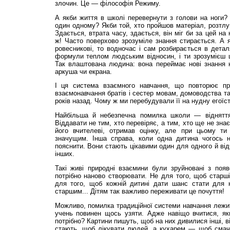
злочин. Це — філософія Режиму.
А якби життя в школі перевернути з голови на ноги?
один одному? Якби той, хто пройшов матеріал, розтл
Здається, втрата часу, здається, він міг би за цей на
ж! Часто поверхово зрозуміле знання стирається. А 
ровесникові, то водночас і сам розбирається в дета
формули теплом людським відносин, і ти зрозумієш ц
Так влаштована людина: вона переймає нові знання 
аркуша чи екрана.
І ця система взаємного навчання, що повторює п
взаємонавчання братів і сестер мовам, домоводства та
років назад. Чому ж ми перебудували її на нудну егоїс
Найбільша й небезпечна помилка школи — відняття
Віддавати не тим, хто перевіряє, а тим, хто ще не зна
його вчителеві, отримав оцінку, але при цьому ти
значущим. Інша справа, коли одна дитина чогось н
пояснити. Вони стають цікавими один для одного й в
інших.
Такі живі природні взаємини були зруйновані з появ
потрібно наново створювати. Не для того, щоб старш
для того, щоб кожній дитині дати шанс стати для 
старшим... Дітям так важливо переживати це почуття!
Можливо, помилка традиційної системи навчання лежит
учень повинен щось узяти. Адже навіщо вчитися, якщ
потрібно? Картини пишуть, щоб на них дивилися інші, в
стають, щоб лікувати людей, а кухарем — щоб смачн