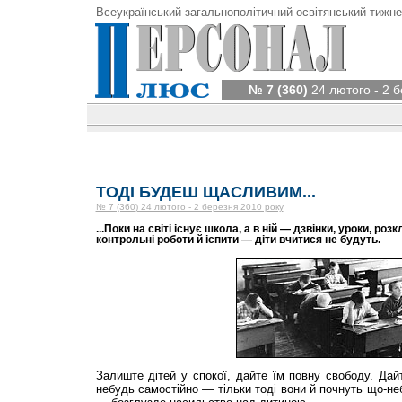
Всеукраїнський загальнополітичний освітянський тижне
№ 7 (360)
24 лютого - 2 б
ТОДІ БУДЕШ ЩАСЛИВИМ...
№ 7 (360) 24 лютого - 2 березня 2010 року
...Поки на світі існує школа, а в ній — дзвінки, уроки, ро
контрольні роботи й іспити — діти вчитися не будуть.
Залиште дітей у спокої, дайте їм повну свободу. Дай
небудь самостійно — тільки тоді вони й почнуть що-не