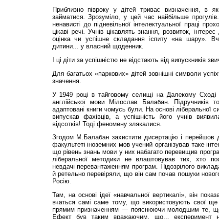
Приблизно півроку у дітей триває визначення, в як
займатися. Зрозуміло, у цей час найбільше прогулів
ненависті до підневільної інтелектуальної праці прох
цікаві речі. Учнів цікавлять знання, розвиток, інтерес
оцінка чи успішне складання іспиту «на шару». В
дитини... у власний щоденник.
І ці діти за успішністю не відстають від випускників зв
Для багатьох «паркових» дітей зовнішні символи успі
значення.
У 1949 році в тайговому селищі на Далекому Сході
англійської мови Мілослав Балабан. Підручників т
адаптовані книги чомусь були. На основі ліберальної с
випускав фахівців, а успішність його учнів вия
відсотків! Тоді феномену злякалися.
Згодом М.Балабан захистити дисертацію і перейшов д
факультеті іноземних мов учений організував таке інте
що рівень знань мови у них набагато перевищив програ
ліберальної методики не влаштовував тих, хто пос
невдачі перевантаженням програм. Підозрілого виклада
й ретельно перевіряли, що він сам почав пошуки новог
Росію.
Там, на основі ідеї «навчальної вертикалі», він пока
вчаться самі саме тому, що використовують свої ще 
прямим призначенням — пояснюючи молодшим те, що 
Ефект був таким вражаючим, що... експеримент н