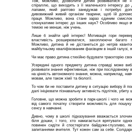
Тож, можливо, дозволити дитині розвиватися не «в
спіраллю, що виходить з її маленького інтересу до 
лапами, який раптово занедужав і потребує доп
дивовижний живий організм тварини, щоб їй допомо
праця. Можливо, вона стане зараз єдиним смислом
спонукатиме інтерес до інших наук? Особливо якщо в
темою не менше, ніж учень.
Лише б знайти цей інтерес! Мотивація гори переве
властивість розширюватися, захоплюючи багато п
Можливо, дитина й не дістанеться до нетрів кванто
майбутньому кваліфікованим фахівцем в іншій галузі, я
Чи має право дитина стихійно будувати траєкторію своє
Усередині одного предмету дитина справді може виб
розвивати знання ефективніше, ніж при послідовному в
на цінність автономного знання, можна, наприклад, нав
мовам, але також хімії та біології.
То чом би не поставити дитину в ситуацію вибору й по
далі ініціювати пізнавальну активність підлітків, убит
Головне, що можна зробити в парк-школі і чого не мо
від самого початку створити можливість для пошук
сенсу в навчанні.
Дивно, чому в школі підказування вважається злочин
біля дошки, і того, хто намагається врятувати одно
повинен сидіти й спостерігати байдуже-глузливо, як
запитаннями вчителя. Тут кожен сам за себе. Солідарн