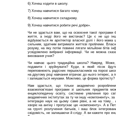
6) Хочеш ходити в школу.
7) Хочеш навчитися багато чому.
8) Хочеш навчитися складному.
9) Хочеш навчитися робити речі добре».
Чи не здається вам, що на освоєння такої програми 
життя, а іноді його не вистачає? Це є не що ін
відбувається як архітектор власної долі і його мама ц
сильним, здатним витримати життєві проблеми. Власне
розуму, на яку потім повинні лягати мільйони бітів інф
усвідомлено вибраної інформації. Чи не можна сказа
виховання учня?
Чи навчає цього традиційна школа? Навряд. Може, 
подавити і зруйнувати? Куди, в який пісок йдут
переповнюють радісних першокласників на порозі шко
на другому році навчання втрачає до нього інтерес, а п
і залишається неуками. Можливо, це форма протесту?
Нам здається, що тільки академічно розроблен
взаємопов’язані програми зі шкільних предметів мож
енциклопедичну освіту, системне уявлення про сві
академічних інститутах за ту чи іншу «компоненту», за
інтеграцію наук на цьому саме рівні, а не на тому...
хворіє на ангіну і пропускає цю «компоненту». А в Пе
на грунті розлучення батьків, і ваш блок інтегрова
свідомість, не залишаючи й сліду. А ви кажете про ен