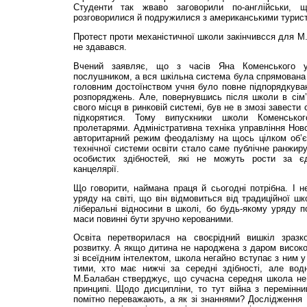
Студенти так жваво заговорили по-англійськи, 
розговорилися й подружилися з американськими турис
Протест проти механістичної школи закінчивсся для М.
не здавався.
Вчений заявляє, що з часів Яна Коменського 
послушником, а вся шкільна система була спрямована 
головним достоїнством учня було повне підпорядкуван
розпоряджень. Але, повернувшись після школи в сім’
свого місця в ринковій системі, був не в змозі завести
підкорятися. Тому випускники школи Коменсько
пролетарями. Адміністративна техніка управління Ново
авторитарний режим феодалізму на щось цілком об’є
технічної системи освіти стало саме публічне ранжиру
особистих здібностей, які не можуть рости за 
канцелярії.
Що говорити, наймана праця й сьогодні потрібна. І н
уряду на світі, що він відмовиться від традиційної ш
ліберальні відносини в школі, бо будь-якому уряду по
маси повинні бути зручно керованими.
Освіта перетворилася на своєрідний вишкіл зразко
розвитку. А якщо дитина не народжена з даром високої
зі всеїдним інтелектом, школа негайно вступає з ним у
тими, хто має нижчі за середні здібності, але вод
М.Балабан стверджує, що сучасна середня школа не
принципі. Щодо дисципліни, то тут війна з перемінни
помітно переважають, а як зі знаннями? Дослідження 