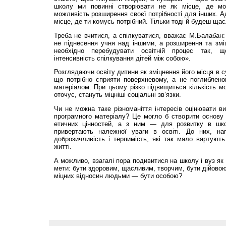
школу ми повинні створювати не як місце, де мо
можливість розширення своєї потрібності для інших. А
місце, де ти комусь потрібний. Тільки тоді й будеш ща
Треба не вчитися, а спілкуватися, вважає М.Балабан
не піднесення учня над іншими, а розширення та зміцн
необхідно перебудувати освітній процес так, 
інтенсивність спілкування дітей між собою».
Розглядаючи освіту дитини як зміцнення його місця в с
що потрібно сприяти поверхневому, а не поглиблен
матеріалом. При цьому різко підвищиться кількість мо
оточує, стануть міцніші соціальні зв’язки.
Чи не можна таке різноманіття інтересів оцінювати в
програмного матеріалу? Це могло б створити основу
етичних цінностей, а з ним — для розвитку в школ
привертають належної уваги в освіті. До них, на
доброзичливість і терпимість, які так мало вартують 
житті.
А можливо, взагалі пора подивитися на школу і вуз як 
мети: бути здоровим, щасливим, творчим, бути дійовою
міцних відносин людьми — бути особою?