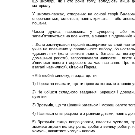
що школярі, як і сто років тому, володіють лише 
матеріалу.
У школах-парках, створених на основі теорії Балаба
сперечаються, сміються, навіть кричать — обстановк
пошани.
Часом думка, народжена у суперечці, або ко
запам’ятовується на все життя, а знання з підручників
...Коли закінчувався перший експериментальний навчал
учнів не впевнених у правильності вибору, бо носталь
«дисципліні» (коли вчителі лають батьків за погану
домашньої роботи), запропонували написати... листи 
з’явилося нового і хорошого за час навчання. Про т
взагалі навчилися), бігаючи Паром.
«Мій любий синочку, я рада, що ти:
1) Перестав вважати, що ти гірше за когось із хлопців
2) Не боїшся складного завдання, берешся і доводи
сумніви.
3) Зрозумів, що ти цікавий багатьом і можеш багато тог
4) Навчився співпрацювати з різними дітьми, навіть доп
5) Зрозумів: якщо попрацювати, вкласти зусилля, 
зможеш зіграти велику роль, зробити велику роботу, н
чомусь, навчитися чомусь новому.