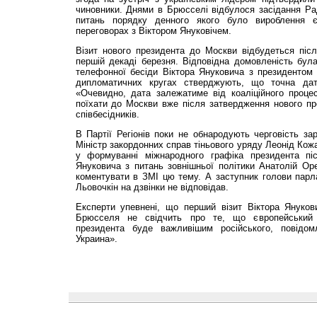
чиновники. Днями в Брюсселі відбулося засідання Ра
питань порядку денного якого було вироблення є
переговорах з Віктором Януковічем.
Візит нового президента до Москви відбудеться пі
першій декаді березня. Відповідна домовленість бул
телефонної бесіди Віктора Януковича з президенто
дипломатичних кругах стверджують, що точна дат
«Очевидно, дата залежатиме від коаліційного проц
поїхати до Москви вже після затвердження нового пр
співбесідників.
В Партії Регіонів поки не обнародують черговість зар
Міністр закордонних справ тіньового уряду Леонід Кож
у формуванні міжнародного графіка президента піс
Януковича з питань зовнішньої політики Анатолій Ор
коментувати в ЗМІ цю тему. А заступник голови парл
Льовочкін на дзвінки не відповідав.
Експерти упевнені, що перший візит Віктора Януков
Брюсселя не свідчить про те, що європейський в
президента буде важливішим російського, повідо
Украина».