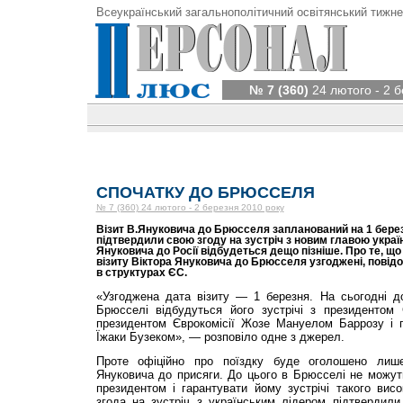
Всеукраїнський загальнополітичний освітянський тижне
№ 7 (360)
24 лютого - 2 б
СПОЧАТКУ ДО БРЮССЕЛЯ
№ 7 (360) 24 лютого - 2 березня 2010 року
Візит В.Януковича до Брюсселя запланований на 1 березн
підтвердили свою згоду на зустріч з новим главою україн
Януковича до Росії відбудеться дещо пізніше. Про те, що
візиту Віктора Януковича до Брюсселя узгоджені, повід
в структурах ЄС.
«Узгоджена дата візиту — 1 березня. На сьогодні д
Брюсселі відбудуться його зустрічі з президенто
президентом Єврокомісії Жозе Мануелом Баррозу і 
Їжаки Бузеком», — розповіло одне з джерел.
Проте офіційно про поїздку буде оголошено лише
Януковича до присяги. До цього в Брюсселі не можут
президентом і гарантувати йому зустрічі такого висо
згода на зустріч з українським лідером підтвердили