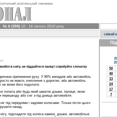
олітичний освітянський тижневик
№ 6 (359)
10 - 16 лютого 2010 року
свіжий 
Пі
2
оку
2
обілі в снігу, не піддайтеся паніці і спробуйте спочатку
50
40
причина припинення руху. У 90% випадків або автомобіль
33
 просто не мають зчеплення з дорогою, або автомобіль
24
і не може його подолати.
17
е лопата або будь-який шматок дошки, палиця, якою
7
и перешкоду або сніг з-під днища автомобіля.
сніг під передніми і задніми колесами. Тільки після цього
 рушити назад.
нігу, підкладете під колеса камені, дошки, автомобільні