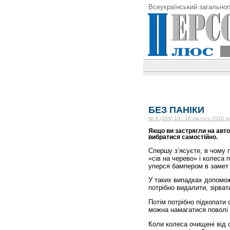
Всеукраїнський загальноп
БЕЗ ПАНІКИ
№ 6 (359) 10 - 16 лютого 2010 р
Якщо ви застрягли на автом
вибратися самостійно.
Спершу з’ясуєте, в чому 
«сів на черево» і колеса
уперся бампером в замет 
У таких випадках допомож
потрібно видалити, зірват
Потім потрібно підкопати 
можна намагатися поволі
Коли колеса очищені від с