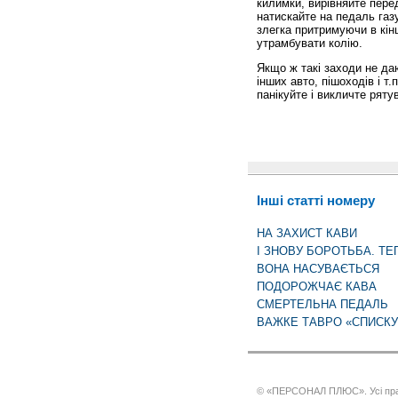
килимки, вирівняйте пере
натискайте на педаль газ
злегка притримуючи в кінц
утрамбувати колію.
Якщо ж такі заходи не да
інших авто, пішоходів і т
панікуйте і викличте рят
Інші статті номеру
НА ЗАХИСТ КАВИ
І ЗНОВУ БОРОТЬБА. ТЕ
ВОНА НАСУВАЄТЬСЯ
ПОДОРОЖЧАЄ КАВА
СМЕРТЕЛЬНА ПЕДАЛЬ
ВАЖКЕ ТАВРО «СПИСКУ 
© «ПЕРСОНАЛ ПЛЮС». Усі пра