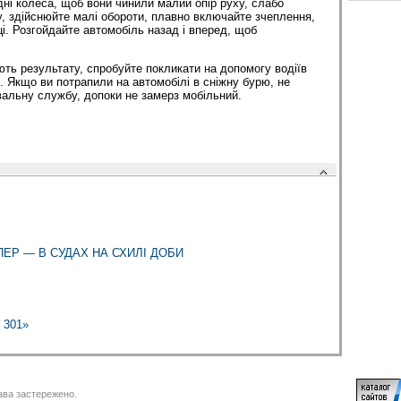
дні колеса, щоб вони чинили малий опір руху, слабо
у, здій­снюйте малі обороти, плавно включайте зчеплення,
і. Розгойдайте автомобіль назад і вперед, щоб
ють результату, спробуйте покликати на допомогу водіїв
.п. Якщо ви потрапили на автомобілі в сніжну бурю, не
увальну службу, допоки не замерз мобільний.
ПЕР — В СУДАХ НА СХИЛІ ДОБИ
301»
ва застережено.