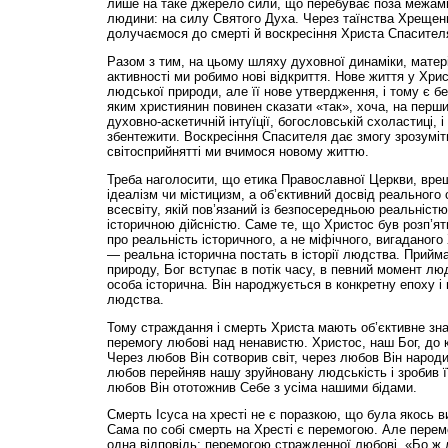
лише на таке джерело сили, що перебуває поза межам
людини: на силу Святого Духа. Через таїнства Хрещенн
долучаємося до смерті й воскресіння Христа Спасител
Разом з тим, на цьому шляху духовної динаміки, матері
активності ми робимо нові відкриття. Нове життя у Хрис
людської природи, але її нове утвердження, і тому є б
яким християнин повинен сказати «так», хоча, на перши
духовно-аскетичній інтуїції, богословській схоластиці, 
збентежити. Воскресіння Спасителя дає змогу зрозуміт
світосприйнятті ми вчимося новому життю.
Треба наголосити, що етика Православної Церкви, вреш
ідеалізм чи містицизм, а об’єктивний досвід реального
всесвіту, якій пов’язаний із безпосередньою реальністю
історичною дійсністю. Саме те, що Христос був розп’яти
про реальність історичного, а не міфічного, вигаданого
— реальна історична постать в історії людства. Прий
природу, Бог вступає в потік часу, в певний момент люд
особа історична. Він народжується в конкретну епоху і 
людства.
Тому страждання і смерть Христа мають об’єктивне зна
перемогу любові над ненавистю. Христос, наш Бог, до к
Через любов Він сотворив світ, через любов Він народи
любов перейняв нашу зруйновану людськість і зробив 
любов Він ототожнив Себе з усіма нашими бідами.
Смерть Ісуса на хресті не є поразкою, що була якось 
Сама по собі смерть на Хресті є перемогою. Але пере
одна відповідь: перемогою стражденної любові. «Бо ж 