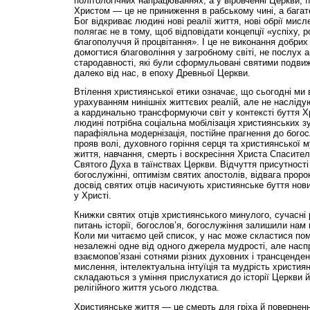
політологічних напрацюваннях, а у віровченні Церкви, її
Христом — це не приниження в рабському чині, а багате
Бог відкриває людині нові реалії життя, нові обрії мис
полягає не в тому, щоб відповідати концепції «успіху, р
благополуччя й процвітання». І це не виконання добрих
домогтися благовоління у загробному світі, не послух 
стародавності, які були сформульовані святими подви
далеко від нас, в епоху Древньої Церкви.
Втілення християнської етики означає, що сьогодні ми 
урахуванням нинішніх життєвих реалій, але не наслідую
а кардинально трансформуючи світ у контексті буття Хр
людині потрібна соціальна мобілізація християнських зу
парафіяльна модернізація, постійне прагнення до богосл
прояв волі, духовного горіння серця та християнської 
життя, навчання, смерть і воскресіння Христа Спасител
Святого Духа в таїнствах Церкви. Відчуття присутності
богослужінні, оптимізм святих апостолів, відвага пророк
досвід святих отців насичують християнське буття нови
у Христі.
Книжки святих отців християнського минулого, сучасні
питань історії, богослов’я, богослужіння залишили нам
Коли ми читаємо цей список, у нас може скластися по
незалежні одне від одного джерела мудрості, але наспр
взаємопов’язані сотнями різних духовних і трансценде
мислення, інтелектуальна інтуїція та мудрість христия
складаються з уміння прислухатися до історії Церкви 
релігійного життя усього людства.
Християнське життя — це смерть для гріха й поверненн