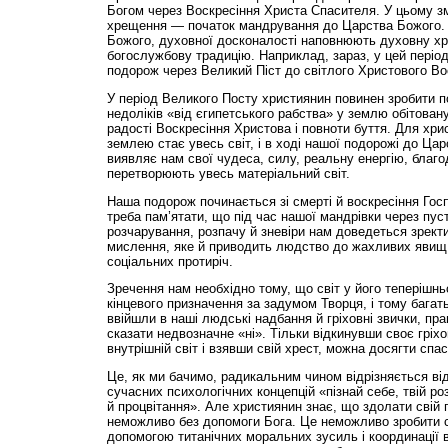
Богом через Воскресіння Христа Спасителя. У цьому зм
хрещення — початок мандрування до Царства Божого. 
Божого, духовної досконалості наповнюють духовну хр
богослужбову традицію. Наприклад, зараз, у цей періо
подорож через Великий Піст до світлого Христового Во
У період Великого Посту християнин повинен зробити по
недоліків «від єгипетського рабства» у землю обітован
радості Воскресіння Христова і повноти буття. Для хр
землею стає увесь світ, і в ході нашої подорожі до Ца
виявляє нам свої чудеса, силу, реальну енергію, благ
перетворюють увесь матеріальний світ.
Наша подорож починається зі смерті й воскресіння Госп
треба пам’ятати, що під час нашої мандрівки через пус
розчарування, розпачу й зневіри нам доведеться зректи
мислення, яке й приводить людство до жахливих явищ 
соціальних протиріч.
Зречення нам необхідно тому, що світ у його теперішнь
кінцевого призначення за задумом Творця, і тому багат
ввійшли в наші людські надбання й гріховні звички, пр
сказати недвозначне «ні». Тільки відкинувши своє гріхо
внутрішній світ і взявши свій хрест, можна досягти спас
Це, як ми бачимо, радикальним чином відрізняється ві
сучасних психологічних концепцій «пізнай себе, твій ро
й процвітання». Але християнин знає, що здолати свій 
неможливо без допомоги Бога. Це неможливо зробити с
допомогою титанічних моральних зусиль і координації 